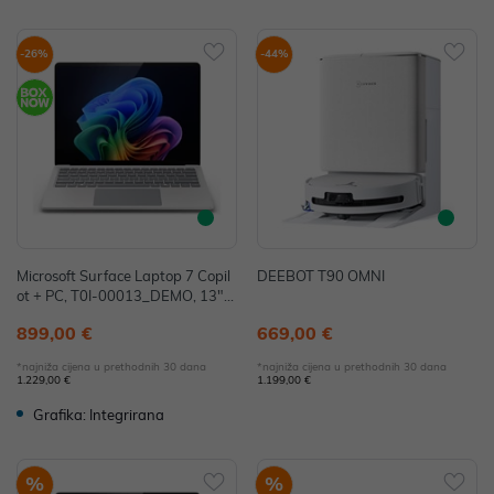
-26%
-44%
Microsoft Surface Laptop 7 Copil
DEEBOT T90 OMNI
ot + PC, T0I-00013_DEMO, 13",
Snapdragon X Plus, 16GB, 256G
899,00 €
669,00 €
B, W11H, Adreno - IZLOŽBENI M
ODEL
*najniža cijena u prethodnih 30 dana
*najniža cijena u prethodnih 30 dana
1.229,00 €
1.199,00 €
Grafika: Integrirana
%
%