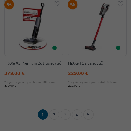
%
%
FliXXe X3 Premium 2u1 usisavač
FliXXe T12 usisavač
379,00 €
229,00 €
*najniža cijena u prethodnih 30 dana
*najniža cijena u prethodnih 30 dana
379,00 €
229,00 €
1
2
3
4
5