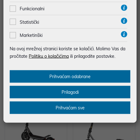
Funkcionalni
Statistički
Marketinški
Haier Tundra Plus AS35TADHR
Električni romobil Xiaomi Electric
A-THC-3,6/3,7 KW-set
Scooter 6 Max GL
Na ovoj mrežnoj stranici koriste se kolačići. Molimo Vas da
539,00 €
638,99 €
pročitate
Politiku o kolačićima
ili prilagodite postavke.
*najniža cijena u prethodnih 30 dana
799,00 €
*najniža cijena u prethodnih 30 dana
599,00 €
Prihvaćam odabrane
Energetski razred: A++
Prilagodi
-20%
-22%
Prihvaćam sve