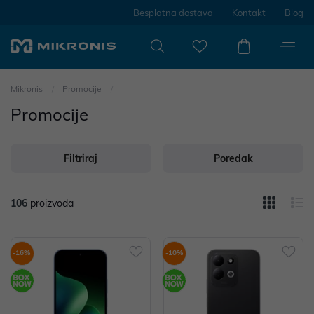
Besplatna dostava
Kontakt
Blog
Mikronis
Promocije
Promocije
Filtriraj
Poredak
106
proizvoda
-16%
-10%