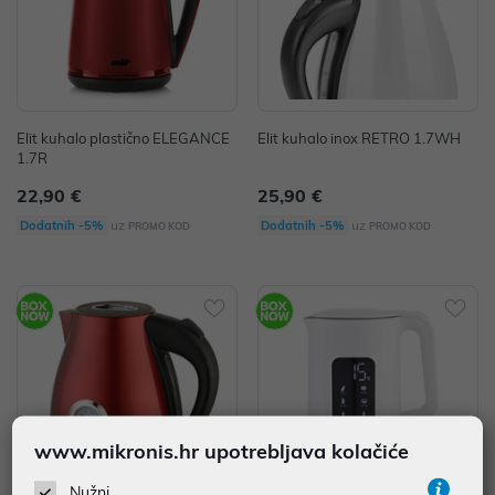
Elit kuhalo plastično ELEGANCE
Elit kuhalo inox RETRO 1.7WH
1.7R
22,90 €
25,90 €
uz
uz
Dodatnih -5%
Dodatnih -5%
PROMO KOD
PROMO KOD
www.mikronis.hr upotrebljava kolačiće
Nužni