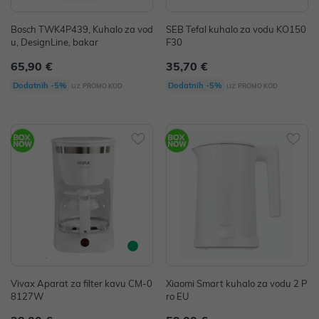
Bosch TWK4P439, Kuhalo za vod
SEB Tefal kuhalo za vodu KO150
u, DesignLine, bakar
F30
65,90 €
35,70 €
uz
uz
Dodatnih -5%
Dodatnih -5%
PROMO KOD
PROMO KOD
Vivax Aparat za filter kavu CM-0
Xiaomi Smart kuhalo za vodu 2 P
8127W
ro EU