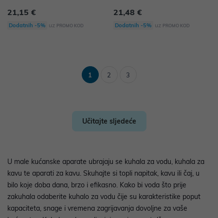
21,15 €
21,48 €
uz
uz
Dodatnih -5%
Dodatnih -5%
PROMO KOD
PROMO KOD
1
2
3
Učitajte sljedeće
U male kućanske aparate ubrajaju se kuhala za vodu, kuhala za
kavu te aparati za kavu. Skuhajte si topli napitak, kavu ili čaj, u
bilo koje doba dana, brzo i efikasno. Kako bi voda što prije
zakuhala odaberite kuhalo za vodu čije su karakteristike poput
kapaciteta, snage i vremena zagrijavanja dovoljne za vaše