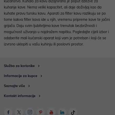
kućanstvo. Kuhalo za kavu dizajnirano je poput džezve za
kuhanje kave. Nema veliki kapacitet, ali daje doživljaj kao da
kuhate pravu tursku kavu. Aparati za filter kavu razlikuju se po
tome kakva filter kava ide u njih, vremenu pripreme kave te jačini
grijača. Daju svim ljubiteljima kave trenutak bezbrižnosti i
mogućnost uživanja u najdražem napitku. Pogledajte cijeli izbor i
odaberite mali kućanski aparat koji vam je potreban i koji će se
izvrsno uklopiti u vašu kuhinju ili poslovni prostor.
Služba za korisnike
Informacije za kupce
Saznajte više
Kontakt informacije