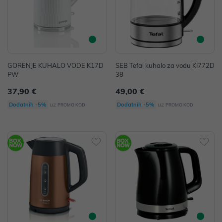
GORENJE KUHALO VODE K17D
SEB Tefal kuhalo za vodu KI772D
PW
38
37,90 €
49,00 €
uz
uz
Dodatnih -5%
Dodatnih -5%
PROMO KOD
PROMO KOD