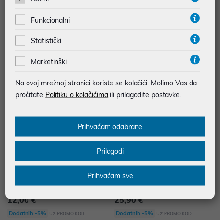
Elit kuhalo inox RETRO 1.7R
Elit kuhalo COOLTOUCH 1.7WH
Funkcionalni
25,90 €
28,90 €
Statistički
uz
uz
Dodatnih -5%
Dodatnih -5%
PROMO KOD
PROMO KOD
Marketinški
Na ovoj mrežnoj stranici koriste se kolačići. Molimo Vas da
pročitate
Politiku o kolačićima
ili prilagodite postavke.
Prihvaćam odabrane
Prilagodi
Prihvaćam sve
Elit električno kuhalo SS-1.8
ELIT električno kuhalo DKP-1
12,00 €
25,90 €
uz
uz
Dodatnih -5%
Dodatnih -5%
PROMO KOD
PROMO KOD