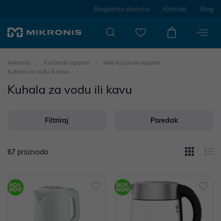
Besplatna dostava
Kontakt
Blog
Mikronis
Kućanski aparati
Mali kućanski aparati
Kuhala za vodu ili kavu
Kuhala za vodu ili kavu
Filtriraj
Poredak
67
proizvoda