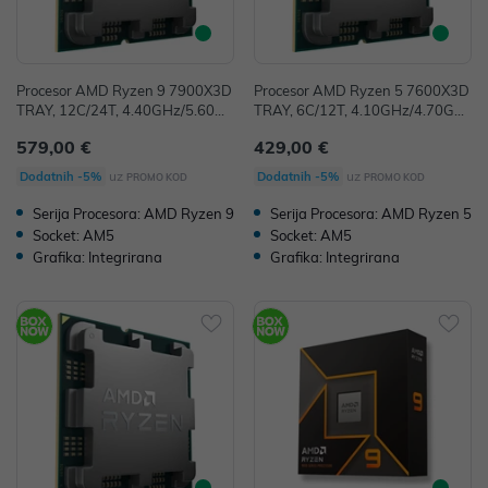
Procesor AMD Ryzen 9 7900X3D
Procesor AMD Ryzen 5 7600X3D
TRAY, 12C/24T, 4.40GHz/5.60G
TRAY, 6C/12T, 4.10GHz/4.70GH
Hz, 128MB, Socket AM5, bez hla
z, 96MB, Socket AM5, bez hladnj
579,00 €
429,00 €
dnjaka, 100-100000909
aka, 100-100001721
uz
uz
Dodatnih -5%
Dodatnih -5%
PROMO KOD
PROMO KOD
Serija Procesora: AMD Ryzen 9
Serija Procesora: AMD Ryzen 5
Socket: AM5
Socket: AM5
Grafika: Integrirana
Grafika: Integrirana