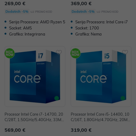
269,00 €
369,00 €
OF
uz
uz
Dodatnih -5%
Dodatnih -5%
PROMO KOD
PROMO KOD
Serija Procesora: AMD Ryzen 5
Serija Procesora: Intel Core i7
Socket: AM5
Socket: 1700
Grafika: Integrirana
Grafika: Nema
Procesor Intel Core i7-14700, 20
Procesor Intel Core i5-14400, 10
C/28T, 1.50GHz/5.40GHz, 33MB,
C/16T, 1.80GHz/4.70GHz, 20MB,
Socket 1700, BX8071514700
Socket 1700, BX8071514400
569,00 €
319,00 €