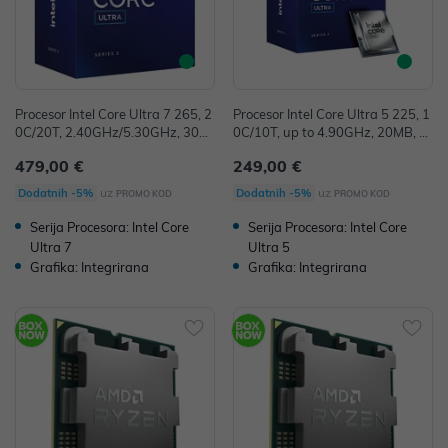
Procesor Intel Core Ultra 7 265, 2
Procesor Intel Core Ultra 5 225, 1
0C/20T, 2.40GHz/5.30GHz, 30M
0C/10T, up to 4.90GHz, 20MB, S
B, Socket 1851, BX80768265
ocket 1851, BX80768225
479,00 €
249,00 €
uz
uz
Dodatnih -5%
Dodatnih -5%
PROMO KOD
PROMO KOD
Serija Procesora: Intel Core
Serija Procesora: Intel Core
Ultra 7
Ultra 5
Grafika: Integrirana
Grafika: Integrirana