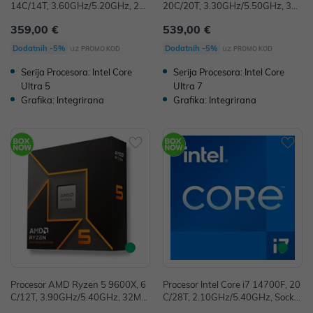
14C/14T, 3.60GHz/5.20GHz, 24
20C/20T, 3.30GHz/5.50GHz, 30
MB, Socket 1851, BX80768245K
MB, Socket 1851, BX80768265K
359,00 €
539,00 €
uz
uz
Dodatnih -5%
Dodatnih -5%
PROMO KOD
PROMO KOD
Serija Procesora: Intel Core
Serija Procesora: Intel Core
Ultra 5
Ultra 7
Grafika: Integrirana
Grafika: Integrirana
Procesor AMD Ryzen 5 9600X, 6
Procesor Intel Core i7 14700F, 20
C/12T, 3.90GHz/5.40GHz, 32MB,
C/28T, 2.10GHz/5.40GHz, Socket
Socket AM5, 100-100001405W
1700, BX8071514700FSRN3Z