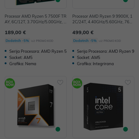
Procesor AMD Ryzen 5 7500F TR
Procesor AMD Ryzen 9 9900X, 1
AY, 6C/12T, 3.70GHz/5.00GHz, 3
2C/24T, 4.40GHz/5.60GHz, 76M
2MB, Socket AM5, bez hladnjak
B, Socket AM5, 100-100000662
189,00 €
499,00 €
a, 100-000000597
WOF
uz
uz
Dodatnih -5%
Dodatnih -5%
PROMO KOD
PROMO KOD
Serija Procesora: AMD Ryzen 5
Serija Procesora: AMD Ryzen 9
Socket: AM5
Socket: AM5
Grafika: Nema
Grafika: Integrirana