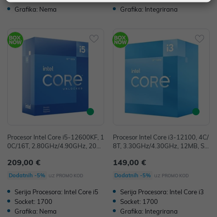
Grafika: Nema
Grafika: Integrirana
Procesor Intel Core i5-12600KF, 1
Procesor Intel Core i3-12100, 4C/
0C/16T, 2.80GHz/4.90GHz, 20M
8T, 3.30GHz/4.30GHz, 12MB, So
B, Socket 1700, BX8071512600
cket 1700, BX8071512100
209,00 €
149,00 €
KF
uz
uz
Dodatnih -5%
Dodatnih -5%
PROMO KOD
PROMO KOD
Serija Procesora: Intel Core i5
Serija Procesora: Intel Core i3
Socket: 1700
Socket: 1700
Grafika: Nema
Grafika: Integrirana