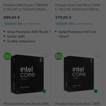
Procesor AMD Ryzen 7 9800X3
Procesor Intel Core Ultra 5 245K
D, 8C/16T, 4.70GHz/5.20GHz, 96
F, 14C/14T, 3.60GHz/5.20GHz, 2
MB, Socket AM5, 100-10000108
4MB, Socket 1851, BX80768245
699,00 €
379,00 €
4WOF
KF
uz
uz
Dodatnih -5%
Dodatnih -5%
PROMO KOD
PROMO KOD
Serija Procesora: AMD Ryzen 7
Serija Procesora: Intel Core
Socket: AM5
Ultra 5
Grafika: Integrirana
Procesor Intel Core Ultra 5 245K,
Procesor Intel Core Ultra 7 265K,