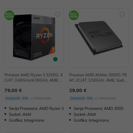
Procesor AMD Ryzen 3 3200G, 4
Procesor AMD Athlon 3000G TR
C/4T, 3.60GHz/4.00GHz, 4MB, S
AY, 2C/4T, 3.50GHz, 4MB, Socket
ocket AM4, YD3200C5FHBOX
AM4, bez hladnjaka, YD3000C6
79,00 €
29,00 €
M2OFB
uz
uz
Dodatnih -5%
Dodatnih -5%
PROMO KOD
PROMO KOD
Serija Procesora: AMD Ryzen 3
Serija Procesora: AMD 3000
Socket: AM4
Socket: AM4
Grafika: Integrirana
Grafika: Integrirana