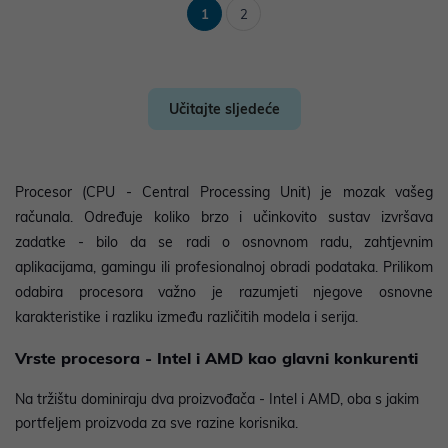
1
2
Učitajte sljedeće
Procesor (CPU - Central Processing Unit) je mozak vašeg
računala. Određuje koliko brzo i učinkovito sustav izvršava
zadatke - bilo da se radi o osnovnom radu, zahtjevnim
aplikacijama, gamingu ili profesionalnoj obradi podataka. Prilikom
odabira procesora važno je razumjeti njegove osnovne
karakteristike i razliku između različitih modela i serija.
Vrste procesora - Intel i AMD kao glavni konkurenti
Na tržištu dominiraju dva proizvođača - Intel i AMD, oba s jakim
portfeljem proizvoda za sve razine korisnika.