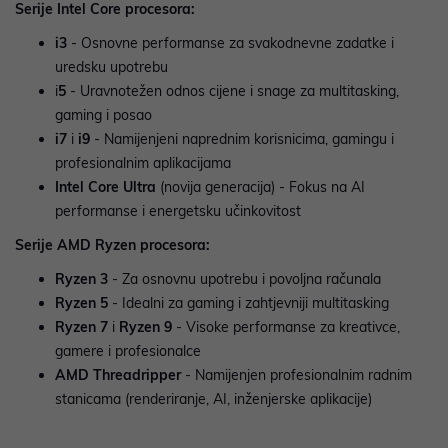
Serije Intel Core procesora:
i3
- Osnovne performanse za svakodnevne zadatke i
uredsku upotrebu
i
5
- Uravnotežen odnos cijene i snage za multitasking,
gaming i posao
i7
i
i9
- Namijenjeni naprednim korisnicima, gamingu i
profesionalnim aplikacijama
Intel Core Ultra
(novija generacija)
- Fokus na AI
performanse i energetsku učinkovitost
Serije AMD Ryzen procesora:
Ryzen 3
- Za osnovnu upotrebu i povoljna računala
Ryzen 5
- Idealni za gaming i zahtjevniji multitasking
Ryzen 7
i
Ryzen 9
- Visoke performanse za kreativce,
gamere i profesionalce
AMD Threadripper
- Namijenjen profesionalnim radnim
stanicama (renderiranje, AI, inženjerske aplikacije)