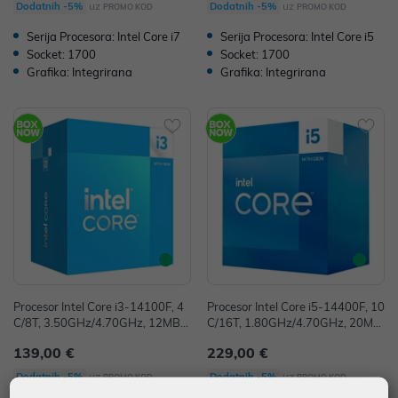
uz
uz
Dodatnih -5%
Dodatnih -5%
PROMO KOD
PROMO KOD
Serija Procesora: Intel Core i7
Serija Procesora: Intel Core i5
Socket: 1700
Socket: 1700
Grafika: Integrirana
Grafika: Integrirana
Procesor Intel Core i3-14100F, 4
Procesor Intel Core i5-14400F, 10
C/8T, 3.50GHz/4.70GHz, 12MB,
C/16T, 1.80GHz/4.70GHz, 20MB,
Socket 1700, BX8071514100F
Socket 1700, BX8071514400F
139,00 €
229,00 €
uz
uz
Dodatnih -5%
Dodatnih -5%
PROMO KOD
PROMO KOD