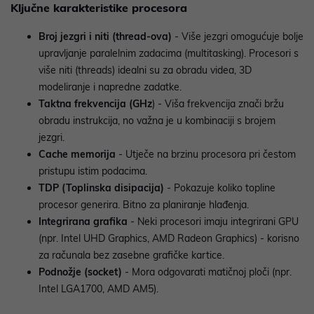
Ključne karakteristike procesora
Broj jezgri i niti
(thread-ova)
- Više jezgri omogućuje bolje
upravljanje paralelnim zadacima (multitasking). Procesori s
više niti (threads) idealni su za obradu videa, 3D
modeliranje i napredne zadatke.
Taktna frekvencija (GHz
) - Viša frekvencija znači bržu
obradu instrukcija, no važna je u kombinaciji s brojem
jezgri.
Cache memorija
- Utječe na brzinu procesora pri čestom
pristupu istim podacima.
TDP (Toplinska disipacija)
- Pokazuje koliko topline
procesor generira. Bitno za planiranje hlađenja.
Integrirana grafika
- Neki procesori imaju integrirani GPU
(npr. Intel UHD Graphics, AMD Radeon Graphics) - korisno
za računala bez zasebne grafičke kartice.
Podnožje (socket)
- Mora odgovarati matičnoj ploči (npr.
Intel LGA1700, AMD AM5).