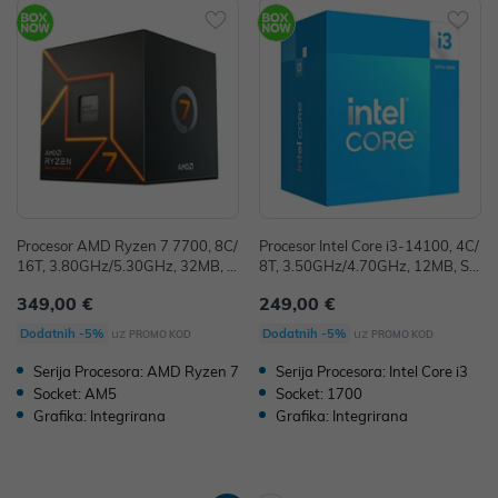
Procesor AMD Ryzen 7 7700, 8C/
Procesor Intel Core i3-14100, 4C/
16T, 3.80GHz/5.30GHz, 32MB, S
8T, 3.50GHz/4.70GHz, 12MB, So
ocket AM5, 100-100000592BOX
cket 1700, BX8071514100
349,00 €
249,00 €
uz
uz
Dodatnih -5%
Dodatnih -5%
PROMO KOD
PROMO KOD
Serija Procesora: AMD Ryzen 7
Serija Procesora: Intel Core i3
Socket: AM5
Socket: 1700
Grafika: Integrirana
Grafika: Integrirana