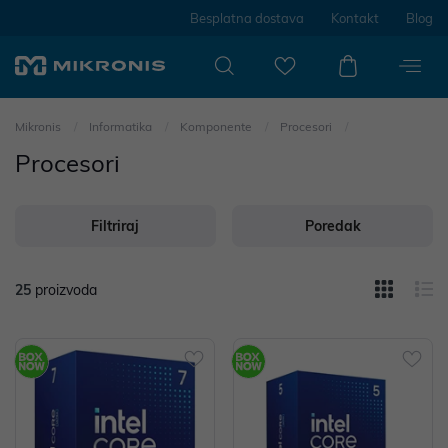
Besplatna dostava
Kontakt
Blog
Mikronis
Informatika
Komponente
Procesori
Procesori
Filtriraj
Poredak
25
proizvoda