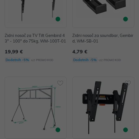
Zidni nosač za TV Tilt Gembird 4
Zidni nosač za soundbar, Gembir
3" - 100" do 75kg, WM-100T-01
d, WM-SB-01
19,99 €
4,79 €
uz
uz
Dodatnih -5%
Dodatnih -5%
PROMO KOD
PROMO KOD