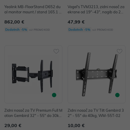
Yealink MB-FloorStand D652 du
Vogel's TVM3213, zidni nosač za
al monitor mount / stand 165.1 c
ekrane od 19"-43", nagib do 20°,
m (65") Floor Grey P/N: 3311028
15kg
862,00 €
47,99 €
uz
uz
Dodatnih -5%
Dodatnih -5%
PROMO KOD
PROMO KOD
Zidni nosač za TV Premium Full M
Zidni nosač za TV Tilt Gembird 3
otion Gembird 32" - 55" do 30kg,
2" - 55" do 40kg, WM-55T-02
WM-55ST-02
29,00 €
10,00 €