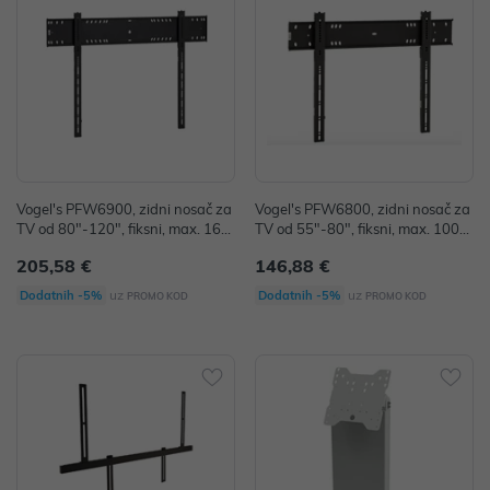
Vogel's PFW6900, zidni nosač za
Vogel's PFW6800, zidni nosač za
TV od 80"-120", fiksni, max. 160
TV od 55"-80", fiksni, max. 100k
kg
g
205,58 €
146,88 €
uz
uz
Dodatnih -5%
Dodatnih -5%
PROMO KOD
PROMO KOD