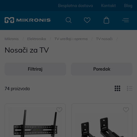
Besplatna dostava
Kontakt
Blog
Mikronis
Elektronika
TV uređaji i oprema
TV nosači
Nosači za TV
Filtriraj
Poredak
74
proizvoda