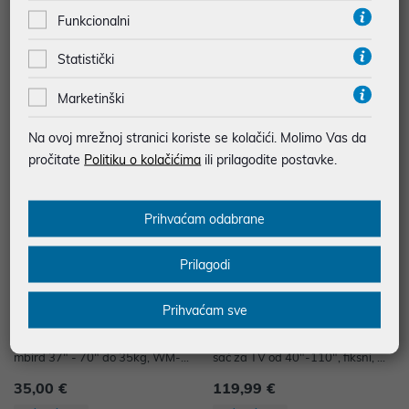
Zidni nosač za TV Tilt Gembird 2
Zidni nosač za TV Tilt Gembird 3
Funkcionalni
3" - 42" do 30kg, WM-42T-02
2" - 55" do 35kg, WM-55T-03
Statistički
7,00 €
8,00 €
uz
uz
Dodatnih -5%
Dodatnih -5%
PROMO KOD
PROMO KOD
Marketinški
Na ovoj mrežnoj stranici koriste se kolačići. Molimo Vas da
pročitate
Politiku o kolačićima
ili prilagodite postavke.
Prihvaćam odabrane
Prilagodi
Prihvaćam sve
Zidni nosač za TV Full Motion Ge
Vogel's TVM5705, ELITE zidni no
mbird 37" - 70" do 35kg, WM-70
sač za TV od 40"-110", fiksni, ma
ST-01
x 100kg
35,00 €
119,99 €