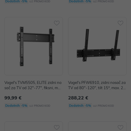
uz
uz
Dodatnih -5%
Dodatnih -5%
PROMO KOD
PROMO KOD
Vogel's TVM5505, ELITE zidni no
Vogel's PFW6910, zidni nosač za
sač za TV od 32"-77", fiksni, max
TV od 80"-120", tilt 15*, max. 23
75kg
0kg
99,99 €
288,22 €
uz
uz
Dodatnih -5%
Dodatnih -5%
PROMO KOD
PROMO KOD