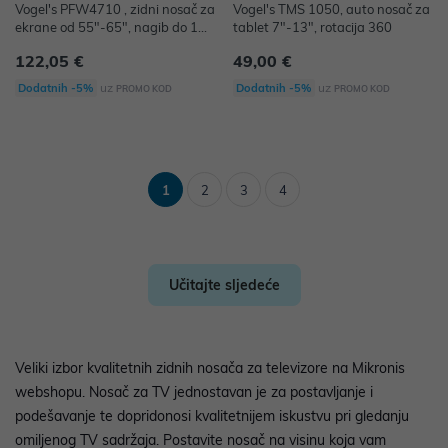
Vogel's PFW4710 , zidni nosač za
Vogel's TMS 1050, auto nosač za
ekrane od 55"-65", nagib do 15°
tablet 7"-13", rotacija 360
, 75kg
122,05 €
49,00 €
uz
uz
Dodatnih -5%
Dodatnih -5%
PROMO KOD
PROMO KOD
1
2
3
4
Učitajte sljedeće
Veliki izbor kvalitetnih zidnih nosača za televizore na Mikronis
webshopu. Nosač za TV jednostavan je za postavljanje i
podešavanje te dopridonosi kvalitetnijem iskustvu pri gledanju
omiljenog TV sadržaja. Postavite nosač na visinu koja vam