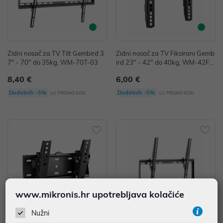
Zidni nosač za TV Tilt Gembird 3
Zidni nosač za TV Fiksirani Gemb
7" - 70" do 35kg, WM-70T-03
ird 23" - 42" do 40kg, WM-42F-
02
8,40 €
6,00 €
uz
uz
Dodatnih -5%
Dodatnih -5%
PROMO KOD
PROMO KOD
www.mikronis.hr upotrebljava kolačiće
Nužni