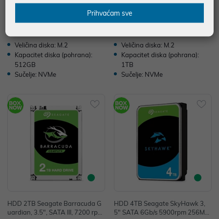
600 MB/s, SP512GBP34A60M28
MB/s, MZ-V9P1T0BW
Prihvaćam sve
104,00 €
299,00 €
uz
uz
Dodatnih -5%
Dodatnih -5%
PROMO KOD
PROMO KOD
Veličina diska: M.2
Veličina diska: M.2
Kapacitet diska (pohrana):
Kapacitet diska (pohrana):
512GB
1TB
Sučelje: NVMe
Sučelje: NVMe
HDD 2TB Seagate Barracuda G
HDD 4TB Seagate SkyHawk 3,
uardian, 3.5", SATA III, 7200 rpm,
5" SATA 6Gb/s 5900rpm 256MB