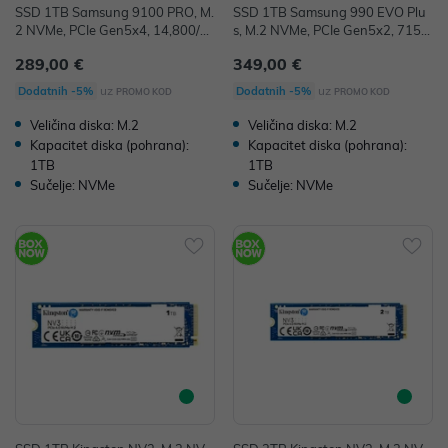
SSD 1TB Samsung 9100 PRO, M.
SSD 1TB Samsung 990 EVO Plu
2 NVMe, PCIe Gen5x4, 14,800/1
s, M.2 NVMe, PCIe Gen5x2, 7150/
3,400 MB/s, MZ-VAP1T0BW
6300 MB/s, MZ-V9S1T0BW
289,00 €
349,00 €
uz
uz
Dodatnih -5%
Dodatnih -5%
PROMO KOD
PROMO KOD
Veličina diska: M.2
Veličina diska: M.2
Kapacitet diska (pohrana):
Kapacitet diska (pohrana):
1TB
1TB
Sučelje: NVMe
Sučelje: NVMe