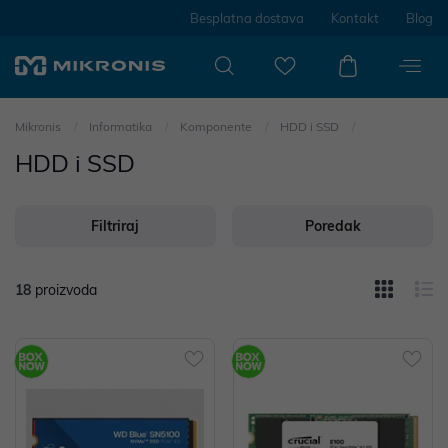
Besplatna dostava
Kontakt
Blog
Mikronis
Informatika
Komponente
HDD i SSD
HDD i SSD
Filtriraj
Poredak
18
proizvoda