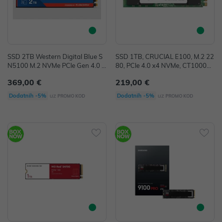
SSD 2TB Western Digital Blue S
SSD 1TB, CRUCIAL E100, M.2 22
N5100 M.2 NVMe PCIe Gen 4.0 P
80, PCIe 4.0 x4 NVMe, CT1000E1
owered by Sandisk
00SSD8
369,00 €
219,00 €
uz
uz
Dodatnih -5%
Dodatnih -5%
PROMO KOD
PROMO KOD