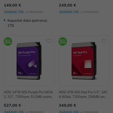
256 MB, ST2000DM008
(ST4000VX016)
149,00 €
249,00 €
uz
uz
Dodatnih -5%
Dodatnih -5%
PROMO KOD
PROMO KOD
Kapacitet diska (pohrana):
2TB
HDD 14TB WD Purple Pro SATA
HDD 4TB WD Red Pro 3.5", SAT
3, 3,5", 7200rpm, 512MB cashe,
A 6Gb/s, 7200rpm, 256MB cach
WD142PURP
e, WD4005FFBX
527,00 €
349,00 €
uz
uz
Dodatnih -5%
Dodatnih -5%
PROMO KOD
PROMO KOD