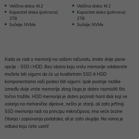
Veličina diska: M.2
Veličina diska: M.2
Kapacitet diska (pohrana):
Kapacitet diska (pohrana):
2TB
2TB
Sučelje: NVMe
Sučelje: NVMe
Kada se radi o memoriji na vašem računalu, imate dvije jasne
opcije - SSD i HDD. Bez obzira koju vrstu memorije odaberete
možete biti sigurni da će uz kvalitetnim SSD ili HDD
komponentama vaši podaci biti sigurni. Ipak postoje razlike
između dvije vrste memorije zbog čega je dobro razmisliti što
točno tražite. HDD memorija je dobro poznati hard disk koji se
oslanja na mehaničke dijelove, nešto je stariji, ali zato jeftiniji.
SSD memorija radi na principu mikročipova, ima veće brzine
čitanja i zapisivanja podataka, ali je zato skuplja. Na vama je
odluka koju ćete uzeti!