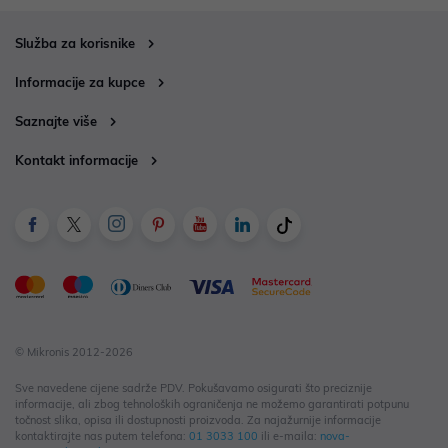
Služba za korisnike
Informacije za kupce
Saznajte više
Kontakt informacije
© Mikronis 2012-2026
Sve navedene cijene sadrže PDV. Pokušavamo osigurati što preciznije
informacije, ali zbog tehnoloških ograničenja ne možemo garantirati potpunu
točnost slika, opisa ili dostupnosti proizvoda. Za najažurnije informacije
kontaktirajte nas putem telefona:
01 3033 100
ili e-maila:
nova-