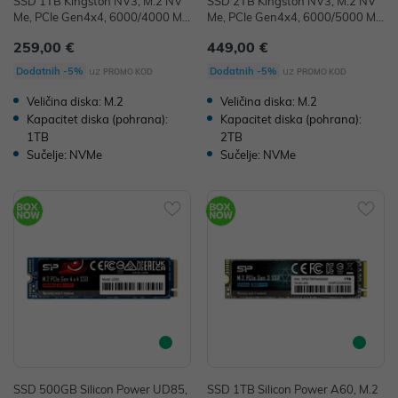
SSD 1TB Kingston NV3, M.2 NV
SSD 2TB Kingston NV3, M.2 NV
Me, PCIe Gen4x4, 6000/4000 M
Me, PCIe Gen4x4, 6000/5000 M
B/s, SNV3S/1000G
B/s, SNV3S/2000G
259,00 €
449,00 €
uz
uz
Dodatnih -5%
Dodatnih -5%
PROMO KOD
PROMO KOD
Veličina diska: M.2
Veličina diska: M.2
Kapacitet diska (pohrana):
Kapacitet diska (pohrana):
1TB
2TB
Sučelje: NVMe
Sučelje: NVMe
SSD 500GB Silicon Power UD85,
SSD 1TB Silicon Power A60, M.2