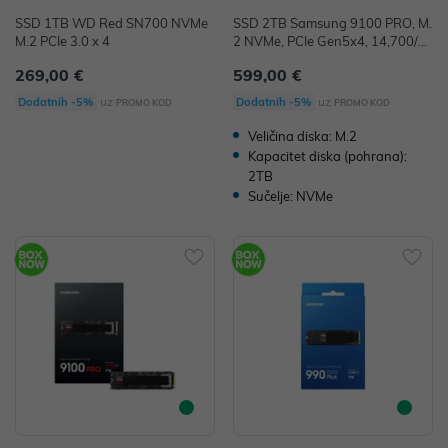
SSD 1TB WD Red SN700 NVMe
SSD 2TB Samsung 9100 PRO, M.
M.2 PCIe 3.0 x 4
2 NVMe, PCIe Gen5x4, 14,700/1
3,400 MB/s, MZ-VAP2T0BW
269,00 €
599,00 €
uz
uz
Dodatnih -5%
Dodatnih -5%
PROMO KOD
PROMO KOD
Veličina diska: M.2
Kapacitet diska (pohrana):
2TB
Sučelje: NVMe