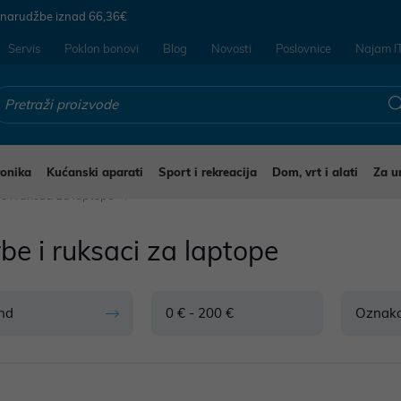
 narudžbe iznad
66,36€
Servis
Poklon bonovi
Blog
Novosti
Poslovnice
Najam I
ronika
Kućanski aparati
Sport i rekreacija
Dom, vrt i alati
Za u
e i ruksaci za laptope
be i ruksaci za laptope
nd
0 € - 200 €
Oznak