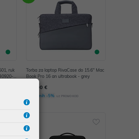
01, ruk
Torba za laptop RivaCase do 15.6" Mac
XB0920-B
Book Pro 16 an ultrabook - grey
109,00 €
Dodatnih -5%
uz
PROMO KOD