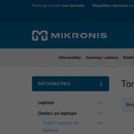
Plaćanje na rate
bez kamata
Besplatna dostava
za
Informatika
Gaming i zabava
Elekt
Mikronis
Informatika
Dodaci za laptope
Torb
Tor
INFORMATIKA
Laptopi
324
Bra
Dodaci za laptope
324
Torbe i ruksaci za
250
laptope