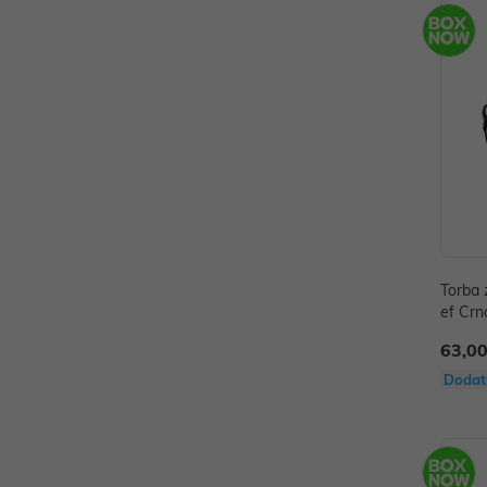
Torba za l
ef Crn
63,00
Dodat