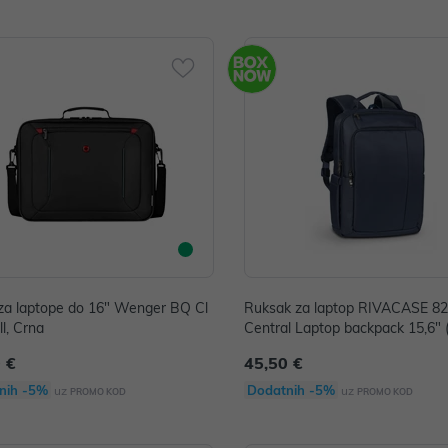
za laptope do 16" Wenger BQ Cl
Ruksak za laptop RIVACASE 82
l, Crna
Central Laptop backpack 15,6" (
 €
45,50 €
nih -5%
Dodatnih -5%
uz
uz
PROMO KOD
PROMO KOD