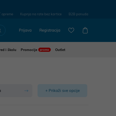
T opreme
Kupnja na rate bez kartice
B2B ponuda
Prijava
Registracija
red i školu
Promocije
Outlet
promo
a
+ Prikaži sve opcije