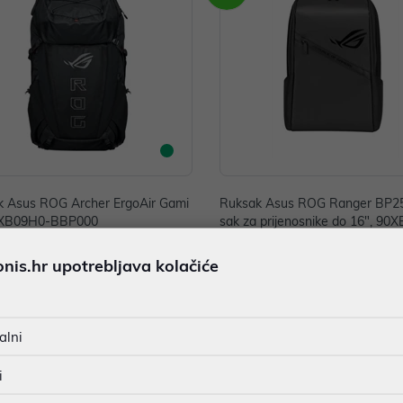
k Asus ROG Archer ErgoAir Gami
Ruksak Asus ROG Ranger BP25
0XB09H0-BBP000
sak za prijenosnike do 16", 90
BP000
00 €
59,00 €
is.hr upotrebljava kolačiće
nih -5%
Dodatnih -5%
uz
uz
PROMO KOD
PROMO KOD
alni
i