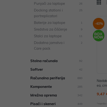
Punjači za laptope
26
Docking stationi i
25
portreplicatori
Baterije za laptope
1
-40%
Sredstva za čišćenje
9
Stalci za laptope
11
Dodatna jamstva i
2
Care pack
Stolna računala
92
Softver
42
Računalna periferija
880
Navlak
ea, cr
Komponente
285
9,47 
Mrežna oprema
342
Pisači i skeneri
449
*najniža