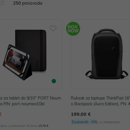
250
proizvoda
a za tablet do 9/10" PORT Noum
Ruksak za laptope ThinkPad 16"
na P/N: port-noumea10bl
o Backpack (Aura Edition), PN:
931
€
199,00 €
Dodatnih -5%
uz
PROMO KOD
 cijena u prethodnih 30 dana
15,79 €