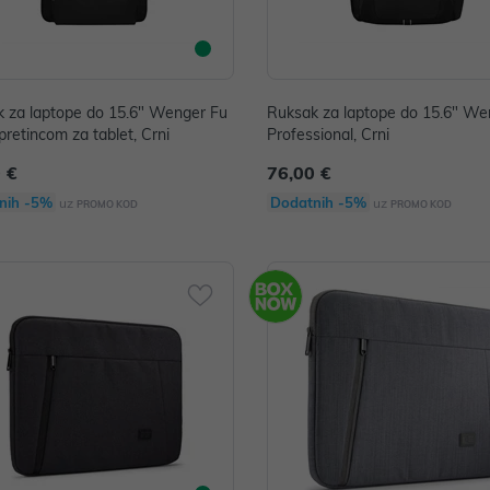
 za laptope do 15.6" Wenger Fu
Ruksak za laptope do 15.6" We
 pretincom za tablet, Crni
Professional, Crni
 €
76,00 €
nih -5%
Dodatnih -5%
uz
uz
PROMO KOD
PROMO KOD