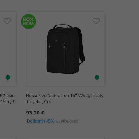
62 blue
Ruksak za laptope do 16" Wenger City
15L) / 6
Traveler, Crni
93,00 €
Dodatnih -5%
uz
PROMO KOD