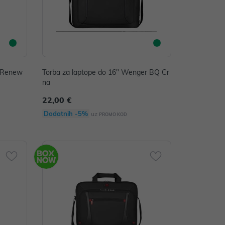
P Renew
Torba za laptope do 16" Wenger BQ Cr
na
22,00 €
Dodatnih -5%
uz
PROMO KOD