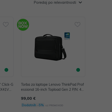
Poredaj po relevantnosti
 Click-G
Torba za laptope Lenovo ThinkPad Prof
 4X41V20
essional 16-inch Topload Gen 2 P/N: 4X
41M69795
99,00 €
Dodatnih -5%
uz
PROMO KOD