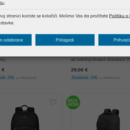
ški
j stranici koriste se kolačići. Molimo Vas da pročitate
Politiku o
ostavke.
m odabrane
Prilagodi
Prihvać
za laptop RivaCase do 15.6" 7731
Ruksak za laptope do 16" Leno
rey
ad Gaming Modern Backpack (W
X41H71241
 €
29,00 €
nih -5%
Dodatnih -5%
uz
uz
PROMO KOD
PROMO KOD