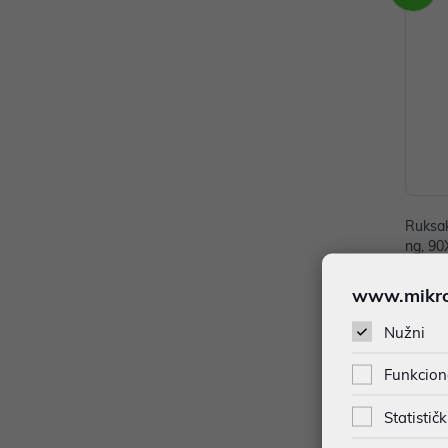
Ruksa
ng, 9
149,
www.mikron
Dodat
Nužni
Funkcion
Statističk