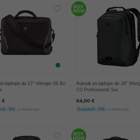
aptope do 17" Wenger XE Bri
Ruksak za laptope do 16" Wen
a
CO Professional, Sivi
 €
64,00 €
nih -5%
Dodatnih -5%
uz
uz
PROMO KOD
PROMO KOD