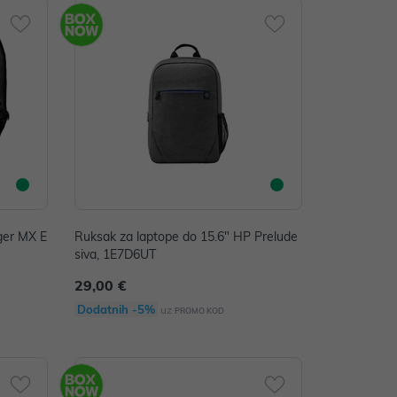
ger MX E
Ruksak za laptope do 15.6" HP Prelude
siva, 1E7D6UT
29,00 €
Dodatnih -5%
uz
PROMO KOD