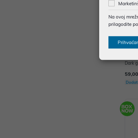
Marketin
Na ovoj mrežno
prilagodite p
Prihvaća
Torba 
Dark g
59,00
Dodat