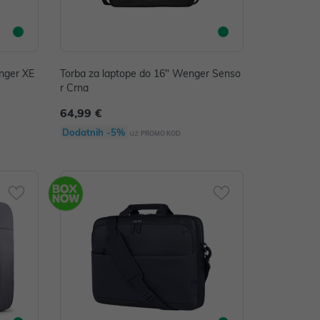
nger XE
Torba za laptope do 16" Wenger Senso
r Crna
64,99 €
Dodatnih -5%
uz
PROMO KOD