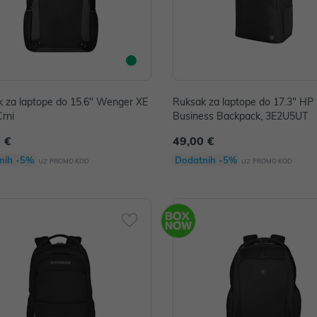
 za laptope do 15.6" Wenger XE
Ruksak za laptope do 17.3" H
Crni
Business Backpack, 3E2U5UT
 €
49,00 €
nih -5%
Dodatnih -5%
uz
uz
PROMO KOD
PROMO KOD