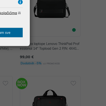
 kolačićima
ili
am sve
vo IdeaP
Torba za laptope Lenovo ThinkPad Prof
hite), G
essional 14" Topload Gen 2 P/N: 4X41M
69796
99,00 €
Dodatnih -5%
uz
PROMO KOD