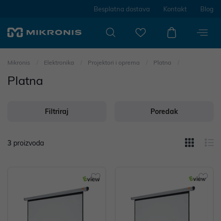
Besplatna dostava
Kontakt
Blog
Mikronis
Elektronika
Projektori i oprema
Platna
Platna
Filtriraj
Poredak
3
proizvoda