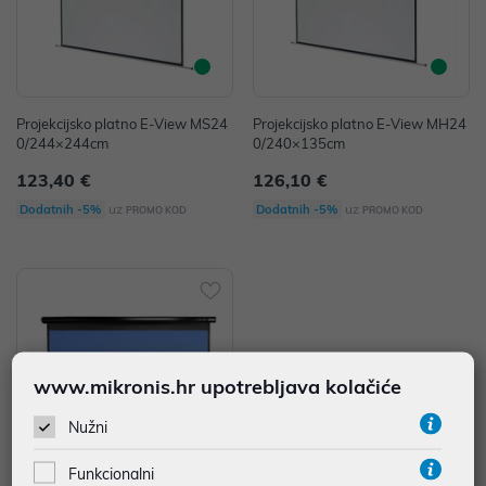
Projekcijsko platno E-View MS24
Projekcijsko platno E-View MH24
0/244×244cm
0/240×135cm
123,40 €
126,10 €
uz
uz
Dodatnih -5%
Dodatnih -5%
PROMO KOD
PROMO KOD
www.mikronis.hr upotrebljava kolačiće
Nužni
Funkcionalni