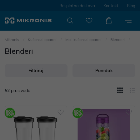
Besplatna dostava
Kontakt
Blog
Mikronis
Kućanski aparati
Mali kućanski aparati
Blenderi
Blenderi
Filtriraj
Poredak
52
proizvoda