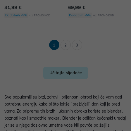
41,99 €
69,99 €
uz
uz
Dodatnih -5%
Dodatnih -5%
PROMO KOD
PROMO KOD
1
2
3
Učitajte sljedeće
Sve popularniji su brzi, zdravi i prijenosni obroci koji će vam dati
potrebnu energiju kako bi što lakše "preživjeli" dan koji je pred
vama. Za pripremu tih brzih i ukusnih obroka koriste se blenderi,
poznati kao i smoothie makeri. Blender je odličan kućanski uređaj
jer se u njega doslovno umetne voće i/ili povrće po želji s