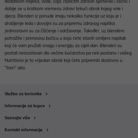
dodatkom mlijeka, vode, čaja, različitih zdravih sjemenki i slično i
dobije se u kratkom vremenu zdravi tekući obrok kojeg vole i
djeca. Blenderi iz ponude imaju nekoliko funkcija uz koju je i
drobljenje leda i dovoljni su za pripremu zdravog napitka.
Jednostavni su za čišćenje i održavanje. Također, uz blendere
potražite i prenosivu bočicu u koju ćete staviti omiljeni napitak
koji će vam pružati snagu i energiju za cijeli dan. Blenderi su
postali neizostavan dio većine kućanstva pa nek postanu i vašeg.
Nutritivno je to vrijedan obrok koji ćete pripremiti doslovno u
"tren" oka.
Služba za korisnike
Informacije za kupce
Saznajte više
Kontakt informacije