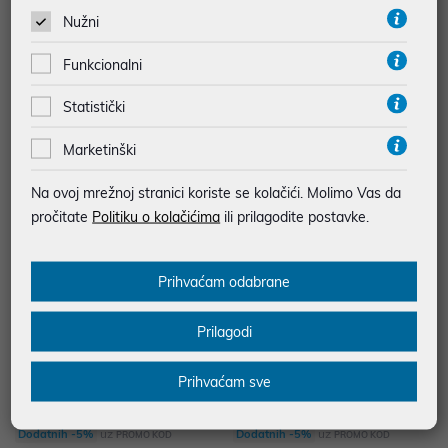
PRO 900W
PRO 900W
Nužni
79,99 €
85,99 €
Funkcionalni
uz
uz
Dodatnih -5%
Dodatnih -5%
PROMO KOD
PROMO KOD
Statistički
Marketinški
Na ovoj mrežnoj stranici koriste se kolačići. Molimo Vas da
pročitate
Politiku o kolačićima
ili prilagodite postavke.
Prihvaćam odabrane
Prilagodi
Nutribullet blender NB907MACL
Nutribullet blender NB907CP PR
PRO 900W
O 900W
Prihvaćam sve
79,99 €
94,99 €
uz
uz
Dodatnih -5%
Dodatnih -5%
PROMO KOD
PROMO KOD