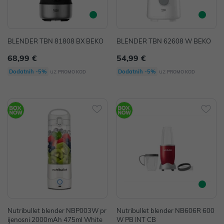
BLENDER TBN 81808 BX BEKO
BLENDER TBN 62608 W BEKO
68,99 €
54,99 €
uz
uz
Dodatnih -5%
Dodatnih -5%
PROMO KOD
PROMO KOD
Nutribullet blender NBP003W pr
Nutribullet blender NB606R 600
ijenosni 2000mAh 475ml White
W PB INT CB