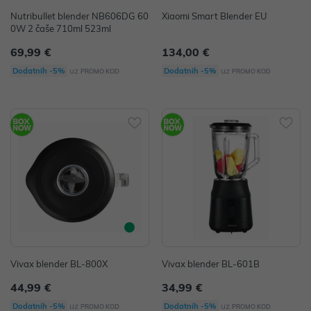
Nutribullet blender NB606DG 60
Xiaomi Smart Blender EU
0W 2 čaše 710ml 523ml
69,99 €
134,00 €
uz
uz
Dodatnih -5%
Dodatnih -5%
PROMO KOD
PROMO KOD
Vivax blender BL-800X
Vivax blender BL-601B
44,99 €
34,99 €
uz
uz
Dodatnih -5%
Dodatnih -5%
PROMO KOD
PROMO KOD