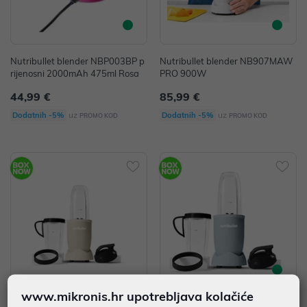
Nutribullet blender NBP003BP p
Nutribullet blender NB907MAW
rijenosni 2000mAh 475ml Rosa
PRO 900W
44,99 €
85,99 €
uz
uz
Dodatnih -5%
Dodatnih -5%
PROMO KOD
PROMO KOD
www.mikronis.hr upotrebljava kolačiće
Nutribullet blender NB907MASN
Nutribullet blender NB907MASL