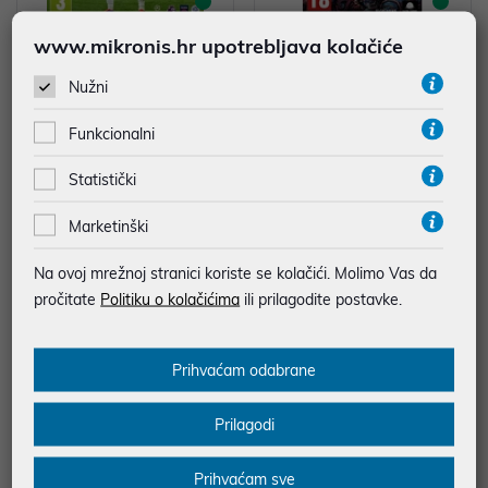
www.mikronis.hr upotrebljava kolačiće
EA SPORTS: FC 25 (XBOX)
SWITCH MUTANT FOOTBALL LE
AGUE
Nužni
79,99 €
19,90 €
Funkcionalni
uz
uz
Dodatnih -5%
Dodatnih -5%
PROMO KOD
PROMO KOD
Statistički
Marketinški
Na ovoj mrežnoj stranici koriste se kolačići. Molimo Vas da
pročitate
Politiku o kolačićima
ili prilagodite postavke.
Prihvaćam odabrane
Prilagodi
EA SPORTS: FC 25 (Playstation
XBSX Igra S.T.A.L.K.E.R. 2 - The H
5)
eart of Chernobyl - Ultimate Editi
Prihvaćam sve
on