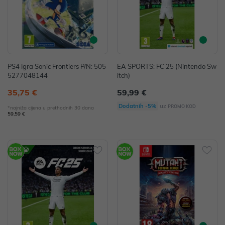
PS4 Igra Sonic Frontiers P/N: 505
EA SPORTS: FC 25 (Nintendo Sw
5277048144
itch)
35,75 €
59,99 €
uz
Dodatnih -5%
PROMO KOD
*najniža cijena u prethodnih 30 dana
59,59 €