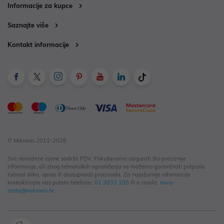
Informacije za kupce
Saznajte više
Kontakt informacije
© Mikronis 2012-2026
Sve navedene cijene sadrže PDV. Pokušavamo osigurati što preciznije
informacije, ali zbog tehnoloških ograničenja ne možemo garantirati potpunu
točnost slika, opisa ili dostupnosti proizvoda. Za najažurnije informacije
kontaktirajte nas putem telefona:
01 3033 100
ili e-maila:
nova-
cesta@mikronis.hr
.