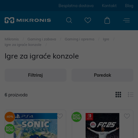
Besplatna dostava
Kontakt
Blog
Mikronis
Gaming i zabava
Gaming i oprema
Igre
Igre za igraće konzole
Igre za igraće konzole
Filtriraj
Poredak
6
proizvoda
-40%