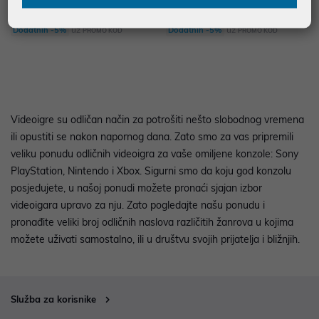
79,99 €
389,99 €
uz
uz
Dodatnih -5%
Dodatnih -5%
PROMO KOD
PROMO KOD
Videoigre su odličan način za potrošiti nešto slobodnog vremena
ili opustiti se nakon napornog dana. Zato smo za vas pripremili
veliku ponudu odličnih videoigra za vaše omiljene konzole: Sony
PlayStation, Nintendo i Xbox. Sigurni smo da koju god konzolu
posjedujete, u našoj ponudi možete pronaći sjajan izbor
videoigara upravo za nju. Zato pogledajte našu ponudu i
pronađite veliki broj odličnih naslova različitih žanrova u kojima
možete uživati samostalno, ili u društvu svojih prijatelja i bližnjih.
Služba za korisnike