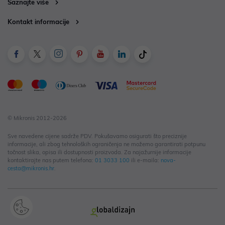
Saznajte više
Kontakt informacije
© Mikronis 2012-2026
Sve navedene cijene sadrže PDV. Pokušavamo osigurati što preciznije
informacije, ali zbog tehnoloških ograničenja ne možemo garantirati potpunu
točnost slika, opisa ili dostupnosti proizvoda. Za najažurnije informacije
kontaktirajte nas putem telefona:
01 3033 100
ili e-maila:
nova-
cesta@mikronis.hr
.