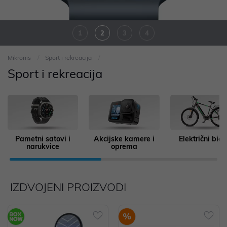
1
2
3
4
Mikronis
Sport i rekreacija
Sport i rekreacija
Pametni satovi i
Akcijske kamere i
Električni bicik
narukvice
oprema
IZDVOJENI PROIZVODI
%