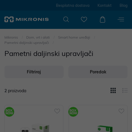
Besplatna dostava
Kontakt
Blog
Mikronis
Dom, vrt i alati
Smart home uređaji
Pametni daljinski upravljači
Pametni daljinski upravljači
Filtriraj
Poredak
2
proizvoda