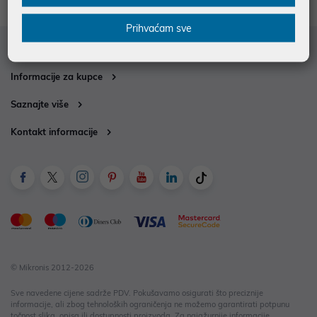
Prihvaćam sve
Služba za korisnike
Informacije za kupce
Saznajte više
Kontakt informacije
© Mikronis 2012-2026
Sve navedene cijene sadrže PDV. Pokušavamo osigurati što preciznije
informacije, ali zbog tehnoloških ograničenja ne možemo garantirati potpunu
točnost slika, opisa ili dostupnosti proizvoda. Za najažurnije informacije