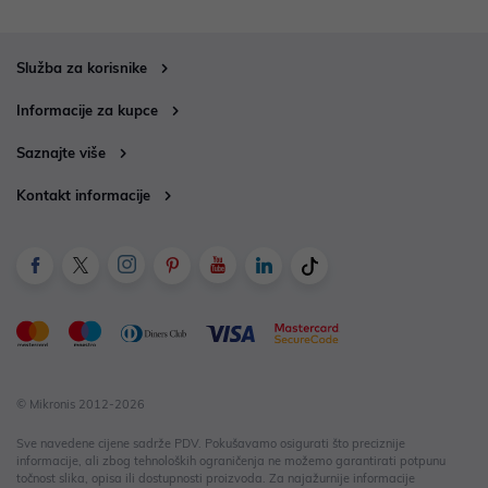
Služba za korisnike
Informacije za kupce
Saznajte više
Kontakt informacije
© Mikronis 2012-2026
Sve navedene cijene sadrže PDV. Pokušavamo osigurati što preciznije
informacije, ali zbog tehnoloških ograničenja ne možemo garantirati potpunu
točnost slika, opisa ili dostupnosti proizvoda. Za najažurnije informacije