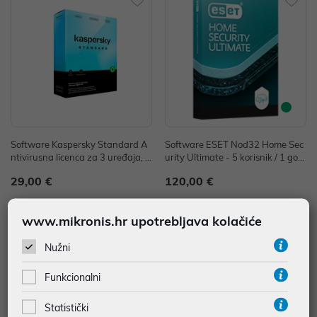
Software Kaspersky Standard A
Software ESET Nod32 Home Sec
ntivirusna licenca za 3 uređaja, 1
urity Ultimate - 5 korisnik / 1 godi
godina, KL1041O5CFS
na
29,00 €
120,00 €
www.mikronis.hr upotrebljava kolačiće
Nužni
Funkcionalni
Statistički