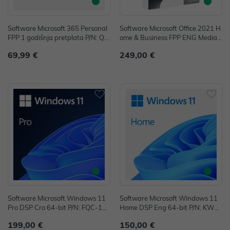
Software Microsoft 365 Personal
Software Microsoft Office 2021 H
FPP 1 godišnja pretplata P/N: QQ
ome & Business FPP ENG Mediale
2-01897
ss Word, Excel, PowerPoint, One
69,99 €
249,00 €
Note, Outlook P/N: T5D-03511
Software Microsoft Windows 11
Software Microsoft Windows 11
Pro DSP Cro 64-bit P/N: FQC-105
Home DSP Eng 64-bit P/N: KW9-
24
00632
199,00 €
150,00 €