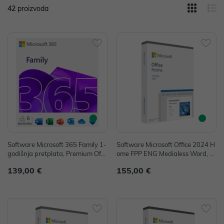
42
proizvoda
Software Microsoft 365 Family 1-
Software Microsoft Office 2024 H
godišnja pretplata, Premium Offic
ome FPP ENG Medialess Word, E
e aplikacije, 6GQ-01897
xcel, PowerPoint P/N: EP2-06812
139,00 €
155,00 €