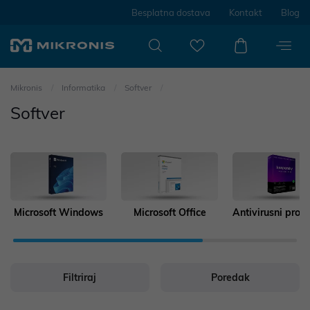
Besplatna dostava
Kontakt
Blog
Mikronis
Informatika
Softver
Softver
Microsoft Windows
Microsoft Office
Antivirusni prog
Filtriraj
Poredak