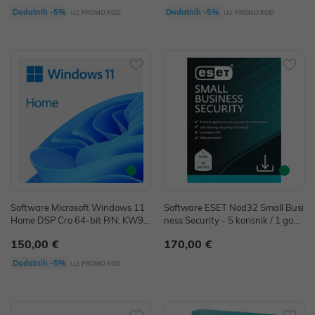
uz
uz
Dodatnih -5%
Dodatnih -5%
PROMO KOD
PROMO KOD
Software Microsoft Windows 11
Software ESET Nod32 Small Busi
Home DSP Cro 64-bit P/N: KW9-
ness Security - 5 korisnik / 1 godi
00628
na
150,00 €
170,00 €
uz
Dodatnih -5%
PROMO KOD