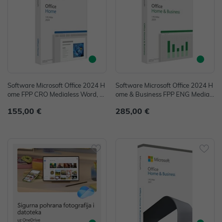
Software Microsoft Office 2024 H
Software Microsoft Office 2024 H
ome FPP CRO Medialess Word, E
ome & Business FPP ENG Mediale
xcel, PowerPoint P/N: EP2-06832
ss Word, Excel, PowerPoint, One
155,00 €
285,00 €
Note, Outlook P/N: EP2-06631