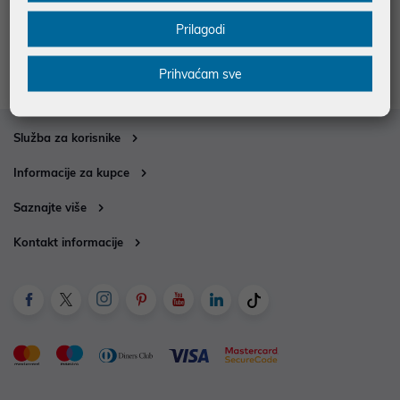
vidite da više nema kapacitete kao što je prije imala. U našoj
Prilagodi
ponudi nalazi se veliki izbor HP, Toshiba, Lenovo i mnogih drugih
baterija za različite modele prijenosnih računala.
Prihvaćam sve
Služba za korisnike
Informacije za kupce
Saznajte više
Kontakt informacije