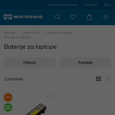
Besplatna dostava
Kontakt
Blog
Mikronis
Informatika
Dodaci za laptope
Baterije za laptope
Baterije za laptope
Filtriraj
Poredak
1
proizvoda
-40%