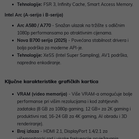
Tehnologije:
FSR 3, Infinity Cache, Smart Access Memory.
Intel Arc (A-serija i B-serija)
Arc A580 / A770
- Snažan ulazak na tržište s odličnim
1080p performansama po atraktivnim cijenama.
Nova B700 serija (2025)
- Povećana stabilnost drivera i
bolja podrška za moderne API-je.
Tehnologije:
XeSS (Intel Super Sampling), AV1 podrška,
napredno enkodiranje.
Ključne karakteristike grafičkih kartica
VRAM (video memorija)
- Više VRAM-a omogućuje bolje
performanse pri višim rezolucijama i kod zahtjevnih
zadataka (8 GB za 1080p gaming, 12 GB+ za 2K gaming i
produktivni rad, 16-24 GB za 4K gaming, AI obradu i 3D
renderiranje).
Broj izlaza
- HDMI 2.1, DisplayPort 1.4/2.1 za
višemonitorski rad i visoke frekvencije osvježavanja.