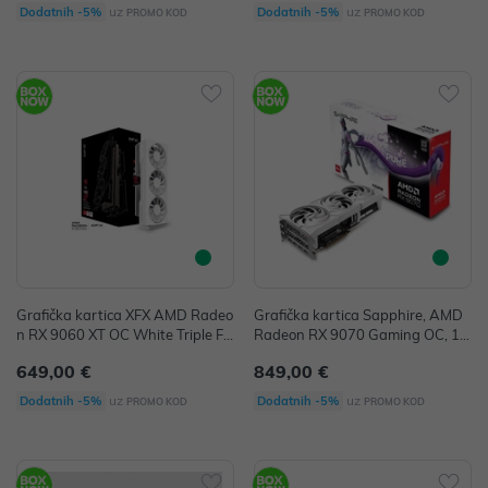
uz
uz
Dodatnih -5%
Dodatnih -5%
PROMO KOD
PROMO KOD
Grafička kartica XFX AMD Radeo
Grafička kartica Sapphire, AMD
n RX 9060 XT OC White Triple Fa
Radeon RX 9070 Gaming OC, 16
n Gaming Edition 16GB GDDR6
GB GDDR6, 2x HDMI, 2x Display
649,00 €
849,00 €
128-bit HDMI 2x DP
Port
uz
uz
Dodatnih -5%
Dodatnih -5%
PROMO KOD
PROMO KOD