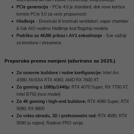
PCIe generacija
- PCIe 4.0 je standard, dok nove kartice
koriste PCIe 5.0 za veće propusnosti.
Hlađenje
- Dvostruki ili trostruki ventilatori, vapor chamber
ili čak AIO vodeno hlađenje kod flagship modela.
Podrška za 4K/8K prikaz i AV1 enkodiranje
- Sve važniji
za kreatore i streamere.
Preporuka prema namjeni (ažurirano za 2025.)
Za osnovne buildove i radne konfiguracije:
Intel Arc
A580, NVIDIA RTX 4060, AMD RX 7600 XT
Za gaming u 1080p/1440p:
RTX 4070 Super, RX 7700 XT,
Intel B750 (novi model)
Za 4K gaming i high-end buildove:
RTX 4080 Super, RTX
5080, RX 8800
Za video obradu, 3D i profesionalni rad:
RTX 4090, RTX
5090 (u najavi), Radeon PRO serija