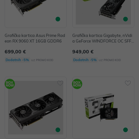
Grafička kartica Asus Prime Rad
Grafička kartica Gigabyte, nVidi
eon RX 9060 XT 16GB GDDR6
a GeForce WINDFORCE OC SFF
RTX 5070, 12GB GDDR7, 1x HD
699,00 €
949,00 €
Mi, 3x DisplayPort, 9VN5070WO
-00-G10
uz
uz
Dodatnih -5%
Dodatnih -5%
PROMO KOD
PROMO KOD