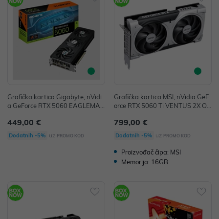
Grafička kartica Gigabyte, nVidi
Grafička kartica MSI, nVidia GeF
a GeForce RTX 5060 EAGLEMAX
orce RTX 5060 Ti VENTUS 2X OC
OC 8G, 8GB GDDR7, PCI-E 5.0, 3
PLUS 16G, 16GB GDDR7, 1x HD
449,00 €
799,00 €
xDP, 1xHDMI
MI, 3x DisplayPort, V535-005R
uz
uz
Dodatnih -5%
Dodatnih -5%
PROMO KOD
PROMO KOD
Proizvođač čipa: MSI
Memorija: 16GB