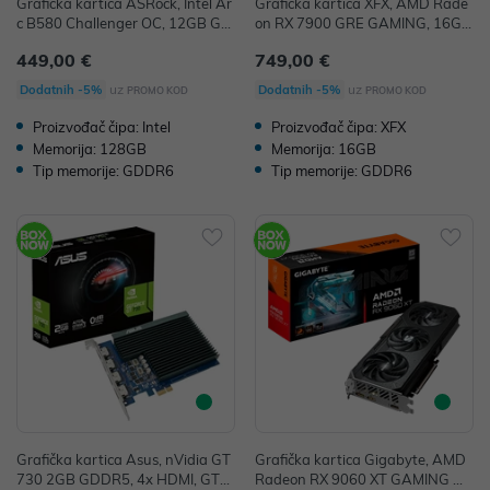
Grafička kartica ASRock, Intel Ar
Grafička kartica XFX, AMD Rade
c B580 Challenger OC, 12GB GD
on RX 7900 GRE GAMING, 16GB
DR6, 1x HDMI, 3x DisplayPort, B
GDDR6, 1x HDMI, 3x DisplayPor
449,00 €
749,00 €
580 CL 12GO
t, RX-79GMERCB9
uz
uz
Dodatnih -5%
Dodatnih -5%
PROMO KOD
PROMO KOD
Proizvođač čipa: Intel
Proizvođač čipa: XFX
Memorija: 128GB
Memorija: 16GB
Tip memorije: GDDR6
Tip memorije: GDDR6
Grafička kartica Asus, nVidia GT
Grafička kartica Gigabyte, AMD
730 2GB GDDR5, 4x HDMI, GT7
Radeon RX 9060 XT GAMING OC