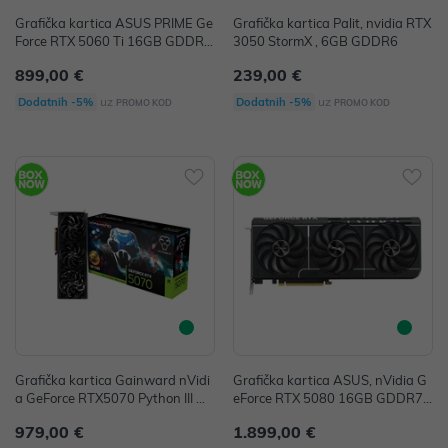
Grafička kartica ASUS PRIME Ge
Grafička kartica Palit, nvidia RTX
Force RTX 5060 Ti 16GB GDDR7
3050 StormX , 6GB GDDR6
OC Edition
899,00 €
239,00 €
uz
uz
Dodatnih -5%
Dodatnih -5%
PROMO KOD
PROMO KOD
Grafička kartica Gainward nVidi
Grafička kartica ASUS, nVidia G
a GeForce RTX5070 Python III O
eForce RTX 5080 16GB GDDR7
C, 12GB, GDDR7
OC Edition
979,00 €
1.899,00 €