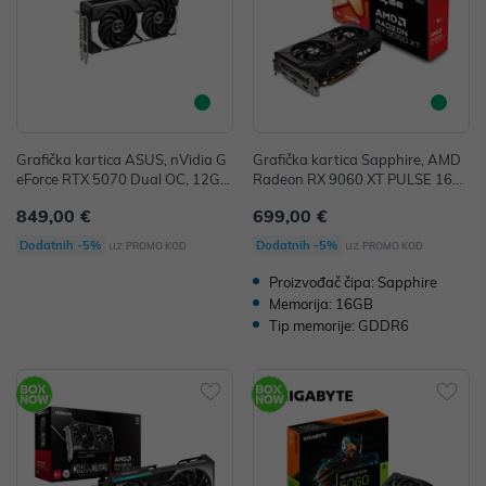
Grafička kartica ASUS, nVidia G
Grafička kartica Sapphire, AMD
eForce RTX 5070 Dual OC, 12GB
Radeon RX 9060 XT PULSE 16G
GDDR7, 1x HDMI, 3x DisplayPort
B, 16GB GDDR6, 1x HDMI, 2x Di
849,00 €
699,00 €
splayPort, 11350-03-20G
uz
uz
Dodatnih -5%
Dodatnih -5%
PROMO KOD
PROMO KOD
Proizvođač čipa: Sapphire
Memorija: 16GB
Tip memorije: GDDR6