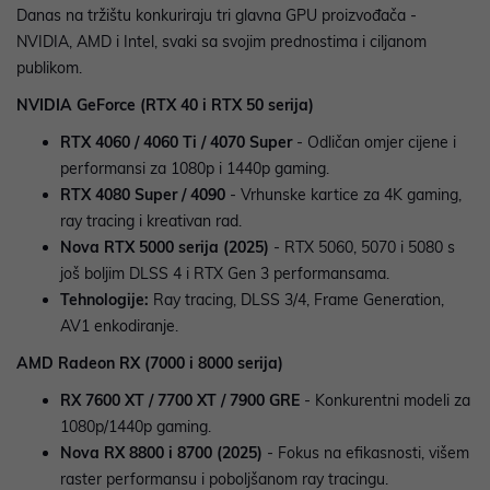
Danas na tržištu konkuriraju tri glavna GPU proizvođača -
NVIDIA, AMD i Intel, svaki sa svojim prednostima i ciljanom
publikom.
NVIDIA GeForce (RTX 40 i RTX 50 serija)
RTX 4060 / 4060 Ti / 4070 Super
- Odličan omjer cijene i
performansi za 1080p i 1440p gaming.
RTX 4080 Super / 4090
- Vrhunske kartice za 4K gaming,
ray tracing i kreativan rad.
Nova RTX 5000 serija (2025)
- RTX 5060, 5070 i 5080 s
još boljim DLSS 4 i RTX Gen 3 performansama.
Tehnologije:
Ray tracing, DLSS 3/4, Frame Generation,
AV1 enkodiranje.
AMD Radeon RX (7000 i 8000 serija)
RX 7600 XT / 7700 XT / 7900 GRE
- Konkurentni modeli za
1080p/1440p gaming.
Nova RX 8800 i 8700 (2025)
- Fokus na efikasnosti, višem
raster performansu i poboljšanom ray tracingu.