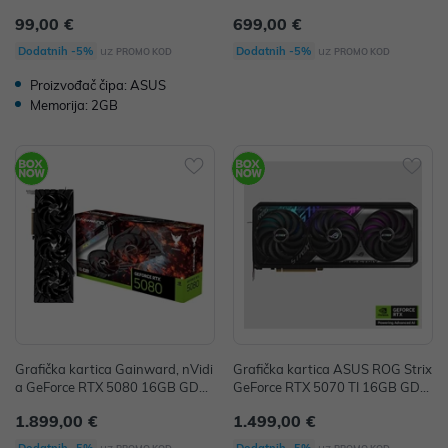
30-4H-SL-2GD5
16G, 16GB GDDR6, 1x HDMI, 2x
99,00 €
699,00 €
DisplayPort, GV-R9060XTGAMI
NG OC-16GD
uz
uz
Dodatnih -5%
Dodatnih -5%
PROMO KOD
PROMO KOD
Proizvođač čipa: ASUS
Memorija: 2GB
Grafička kartica Gainward, nVidi
Grafička kartica ASUS ROG Strix
a GeForce RTX 5080 16GB GDD
GeForce RTX 5070 TI 16GB GDD
R7 Phoenix
R7 OC Edition
1.899,00 €
1.499,00 €
uz
uz
Dodatnih -5%
Dodatnih -5%