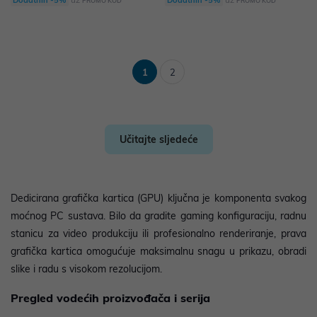
PROMO KOD
PROMO KOD
1
2
Učitajte sljedeće
Dedicirana grafička kartica (GPU) ključna je komponenta svakog
moćnog PC sustava. Bilo da gradite gaming konfiguraciju, radnu
stanicu za video produkciju ili profesionalno renderiranje, prava
grafička kartica omogućuje maksimalnu snagu u prikazu, obradi
slike i radu s visokom rezolucijom.
Pregled vodećih proizvođača i serija