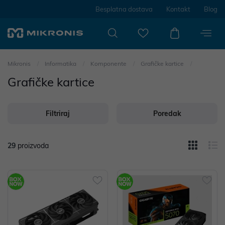
Besplatna dostava
Kontakt
Blog
Mikronis
Informatika
Komponente
Grafičke kartice
Grafičke kartice
Filtriraj
Poredak
29
proizvoda