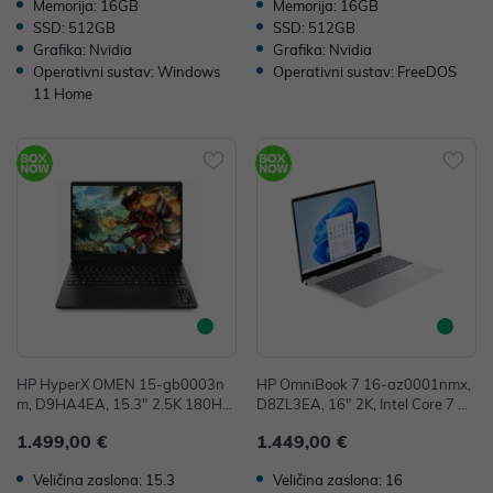
Memorija: 16GB
Memorija: 16GB
SSD: 512GB
SSD: 512GB
Grafika: Nvidia
Grafika: Nvidia
Operativni sustav: Windows
Operativni sustav: FreeDOS
11 Home
HP HyperX OMEN 15-gb0003n
HP OmniBook 7 16-az0001nmx,
m, D9HA4EA, 15.3" 2.5K 180Hz,
D8ZL3EA, 16" 2K, Intel Core 7 24
AMD Ryzen 7 260, 16GB, 512GB
0H, 24GB, 512GB SSD, W11P, In
1.499,00 €
1.449,00 €
SSD, FreeDOS, NVIDIA GeForce
tegrated Graphics
RTX 5060 8GB
Veličina zaslona: 15.3
Veličina zaslona: 16