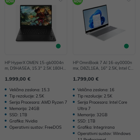
HP HyperX OMEN 15-gb0004n
HP OmniBook 7 AI 16-ay0000n
m, D9HA5EA, 15.3" 2.5K 180Hz,
mx, D8ZL1EA, 16" 2.5K, Intel Cor
AMD Ryzen 7 8745HX, 24GB, 1T
e Ultra 7 255H, 32GB, 1TB SSD,
1.999,00 €
1.799,00 €
B SSD, FreeDOS, NVIDIA GeForc
W11P, Integrated Graphics
e RTX 5070 8GB
Veličina zaslona: 15.3
Veličina zaslona: 16
Tip rezolucije: 2.5K
Tip rezolucije: 2.5K
Serija Procesora: AMD Ryzen 7
Serija Procesora: Intel Core
Memorija: 24GB
Ultra 7
SSD: 1TB
Memorija: 32GB
Grafika: Nvidia
SSD: 1TB
Operativni sustav: FreeDOS
Grafika: Integrirana
Operativni sustav: Windows
11 Professional