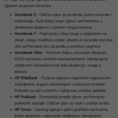
ciljanom skupinom korisnika:
Omnibook 5
- Odličan izbor za studente, kućne korisnike i
multimediju. Nudi dobar omjer cijene i performansi, s
atraktivnim dizajnom i solidnim mogućnostima.
Omnibook 7
- Prijenosnici višeg ranga s naglaskom na
dizajn, snagu i kvalitetu izrade. Idealni za korisnike koji žele
više performansi bez da pređu u premium segment.
Omnibook Ultra
- Premium linija s vrhunskim dizajnom,
OLED ekranima i snažnim komponentama. Namijenjena
zahtjevnim korisnicima koji žele eleganciju i snagu u
jednom.
HP EliteBook
- Poslovni laptopi s naprednim sigurnosnim
značajkama, dugom autonomijom i robusnom izradom.
Prikladni za rad u pokretu i zahtjevne uredske zadatke.
HP ProBook
- Ravnoteža između cijene, performansi i
poslovnih značajki. Odličan izbor za male i srednje tvrtke.
HP Omen
- Gaming laptopi s jakim grafičkim karticama,
brzim ekranima i naprednim hlađenjem. Namijenjeni