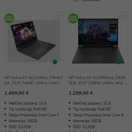
HP Victus 15-fa2144nm, D9HA2
HP Victus 15-fa2000nmx, D8ZK
EA, 15.6" FullHD 144Hz, Intel Co
5EA, 15.6" FullHD 144Hz, Intel C
re 7 240H, 16GB, 512GB SSD, Fr
ore i5 13420H, 16GB, 512GB SS
1.499,00 €
1.199,00 €
eeDOS, NVIDIA GeForce RTX 506
D, W11H, NVIDIA GeForce RTX 4
0 8GB
050 6GB
Veličina zaslona: 15.6
Veličina zaslona: 15.6
Tip rezolucije: Full HD
Tip rezolucije: Full HD
Serija Procesora: Intel Core 7
Serija Procesora: Intel Core i5
Memorija: 16GB
Memorija: 16GB
SSD: 512GB
SSD: 512GB