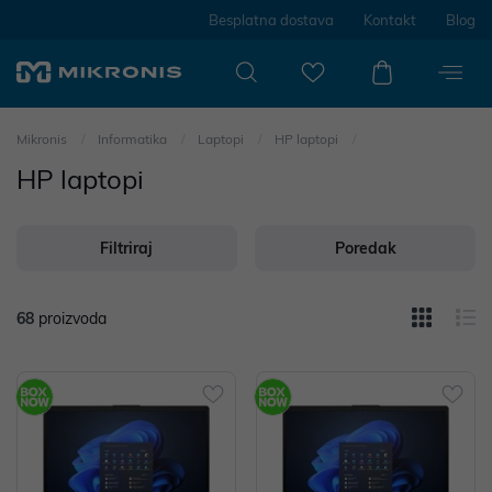
Besplatna dostava
Kontakt
Blog
Mikronis
Informatika
Laptopi
HP laptopi
HP laptopi
Filtriraj
Poredak
68
proizvoda