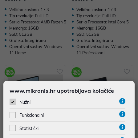
Veličina zaslona: 17.3
Veličina zaslona: 17.3
Tip rezolucije: Full HD
Tip rezolucije: Full HD
Serija Procesora: AMD Ryzen 5
Serija Procesora: Intel Core 5
Memorija: 16GB
Memorija: 16GB
SSD: 512GB
SSD: 512GB
Grafika: Integrirana
Grafika: Integrirana
Operativni sustav: Windows
Operativni sustav: Windows
11 Home
11 Professional
www.mikronis.hr upotrebljava kolačiće
Nužni
Funkcionalni
Statistički
HP OmniBook 3 16-bu0013nmx,
HP 250R G10, D13J5ET, 15.6" Fu