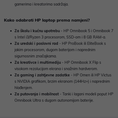
gamerima i kreatorima sadržaja.
Kako odabrati HP laptop prema namjeni?
Za školu i kućnu upotrebu
- HP Omnibook 5 i Omnibook 7
s Intel i3/Ryzen 3 procesorom, SSD-om i 8 GB RAM-a.
Za uredski i poslovni rad
- HP ProBook ili EliteBook s
jakim procesorom, dugom baterijom i naprednim
sigurnosnim značajkama.
Za kreativce i multimediju
- HP Omnibook X Flip s
visokom rezolucijom ekrana i snažnim hardverom.
Za gaming i zahtjevne zadatke
- HP Omen ili HP Victus
s NVIDIA grafikom, brzim ekranom (144Hz+) i naprednim
hlađenjem.
Za putovanja i mobilnost
- Tanki i lagani modeli poput HP
Omnibook Ultra s dugom autonomijom baterije.