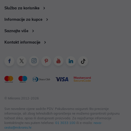
Služba za korisnike
Informacije za kupce
Saznajte više
Kontakt informacije
© Mikronis 2012-2026
Sve navedene cijene sadrže PDV. Pokušavamo osigurati što preciznije
informacije, ali zbog tehnoloških ograničenja ne možemo garantirati potpunu
točnost slika, opisa ili dostupnosti proizvoda. Za najažurnije informacije
kontaktirajte nas putem telefona:
01 3033 100
ili e-maila:
nova-
cesta@mikronis.hr
.