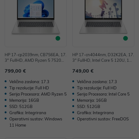
HP 17-cp2039nm, CB7S6EA, 17.
HP 17-cn4044nm, D32K2EA, 17.
3" FullHD, AMD Ryzen 5 7520U,
3" FullHD, Intel Core 5 120U, 16
16GB, 512GB SSD, W11H, Integ
GB, 512GB SSD, FreeDOS, Integr
799,00 €
749,00 €
rated Graphics
ated Graphics
Veličina zaslona: 17.3
Veličina zaslona: 17.3
Tip rezolucije: Full HD
Tip rezolucije: Full HD
Serija Procesora: AMD Ryzen 5
Serija Procesora: Intel Core 5
Memorija: 16GB
Memorija: 16GB
SSD: 512GB
SSD: 512GB
Grafika: Integrirana
Grafika: Integrirana
Operativni sustav: Windows
Operativni sustav: FreeDOS
11 Home