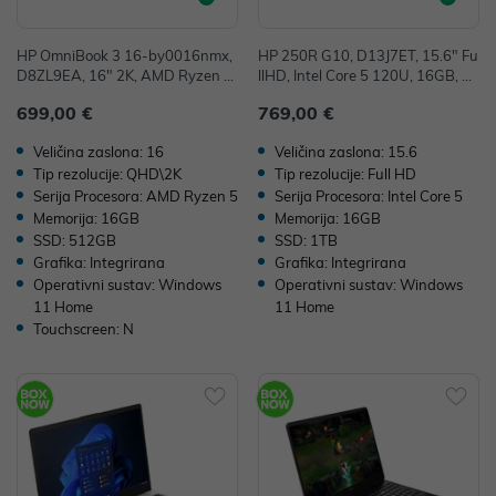
HP OmniBook 3 16-by0016nmx,
HP 250R G10, D13J7ET, 15.6" Fu
D8ZL9EA, 16" 2K, AMD Ryzen 5
llHD, Intel Core 5 120U, 16GB, 1T
40, 16GB, 512GB SSD, W11H, In
B SSD, W11H, Integrirana
699,00 €
769,00 €
tegrated Graphics
Veličina zaslona: 16
Veličina zaslona: 15.6
Tip rezolucije: QHD\2K
Tip rezolucije: Full HD
Serija Procesora: AMD Ryzen 5
Serija Procesora: Intel Core 5
Memorija: 16GB
Memorija: 16GB
SSD: 512GB
SSD: 1TB
Grafika: Integrirana
Grafika: Integrirana
Operativni sustav: Windows
Operativni sustav: Windows
11 Home
11 Home
Touchscreen: N