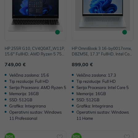
HP 255R G10, CV4Q0AT_W11P,
HP OmniBook 3 16-by0017nmx,
15.6" FullHD, AMD Ryzen 5 753
D8ZM5E, 17.3" FullHD, Intel Core
5U, 16GB, 512GB SSD, W11P, A
5 120U, 16GB, 512GB SSD, W11
749,00 €
899,00 €
MD Radeon Graphics
H, Integrated Graphics
Veličina zaslona: 15.6
Veličina zaslona: 17.3
Tip rezolucije: Full HD
Tip rezolucije: Full HD
Serija Procesora: AMD Ryzen 5
Serija Procesora: Intel Core 5
Memorija: 16GB
Memorija: 16GB
SSD: 512GB
SSD: 512GB
Grafika: Integrirana
Grafika: Integrirana
Operativni sustav: Windows
Operativni sustav: Windows
11 Professional
11 Home