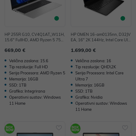
HP 255R G10, CV4Q1AT_W11H,
HP OMEN 16-am0135nn, D32JV
15.6" FullHD, AMD Ryzen 5 753
EA, 16" 2K 144Hz, Intel Core Ultr
5U, 16GB, 1TB SSD, W11H, AM
a 7 255H, 16GB, 1TB SSD, W11
669,00 €
1.699,00 €
D Radeon Graphics
H, NVIDIA GeForce RTX 5060 8G
B
Veličina zaslona: 15.6
Veličina zaslona: 16
Tip rezolucije: Full HD
Tip rezolucije: QHD\2K
Serija Procesora: AMD Ryzen 5
Serija Procesora: Intel Core
Memorija: 16GB
Ultra 7
SSD: 1TB
Memorija: 16GB
Grafika: Integrirana
SSD: 1TB
Operativni sustav: Windows
Grafika: Nvidia
11 Home
Operativni sustav: Windows
11 Home