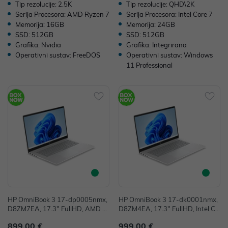
Tip rezolucije: 2.5K
Tip rezolucije: QHD\2K
Serija Procesora: AMD Ryzen 7
Serija Procesora: Intel Core 7
Memorija: 16GB
Memorija: 24GB
SSD: 512GB
SSD: 512GB
Grafika: Nvidia
Grafika: Integrirana
Operativni sustav: FreeDOS
Operativni sustav: Windows
11 Professional
HP OmniBook 3 17-dp0005nmx,
HP OmniBook 3 17-dk0001nmx,
D8ZM7EA, 17.3" FullHD, AMD R
D8ZM4EA, 17.3" FullHD, Intel Co
yzen 5 40, 16GB, 512GB SSD, W
re 5 120U, 16GB, 512GB SSD, W
899,00 €
999,00 €
11H, Integrated Graphics
11P, Integrated Graphics