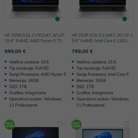
HP 255R G10, CV4Q1AT_W11P,
HP 250R G10, D13J4ET_W11P, 1
15.6" FullHD, AMD Ryzen 5 753
5.6" FullHD, Intel Core 5 120U, 1
5U, 16GB, 1TB SSD, W11P, AMD
6GB, 1TB, W11P, Integrirana
899,00 €
799,00 €
Radeon Graphics
Veličina zaslona: 15.6
Veličina zaslona: 15.6
Tip rezolucije: Full HD
Tip rezolucije: Full HD
Serija Procesora: AMD Ryzen 5
Serija Procesora: Intel Core 5
Memorija: 16GB
Memorija: 16GB
SSD: 1TB
SSD: 1TB
Grafika: Integrirana
Grafika: Integrirana
Operativni sustav: Windows
Operativni sustav: Windows
11 Professional
11 Professional