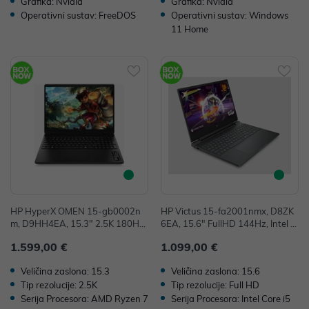
Grafika: Nvidia
Grafika: Nvidia
Operativni sustav: FreeDOS
Operativni sustav: Windows
11 Home
HP HyperX OMEN 15-gb0002n
HP Victus 15-fa2001nmx, D8ZK
m, D9HH4EA, 15.3" 2.5K 180Hz,
6EA, 15.6" FullHD 144Hz, Intel C
AMD Ryzen 7 260, 16GB, 512GB
ore i5 13420H, 16GB, 512GB SS
1.599,00 €
1.099,00 €
SSD, W11H, NVIDIA GeForce RT
D, FreeDOS, NVIDIA GeForce RT
X 5060 8GB
X 4050 6GB
Veličina zaslona: 15.3
Veličina zaslona: 15.6
Tip rezolucije: 2.5K
Tip rezolucije: Full HD
Serija Procesora: AMD Ryzen 7
Serija Procesora: Intel Core i5