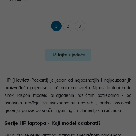
1
2
3
Učitajte sljedeće
HP (Hewlett-Packard) je jedan od najpoznatijih i najpouzdanijih
proizvođača prijenosnih računala na svijetu. Njihovi laptopi nude
širok raspon modela prilagođenih različitim potrebama - od
osnovnih uređaja za svakodnevnu upotrebu, preko poslovnih
rješenja, pa sve do snažnih gaming i multimedijskih računala.
Serije HP laptopa - Koji model odabrati?
HP nudi više serija laptopa, svaka sa specifičnom namjenom i