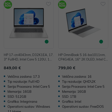
HP 17-cn4043nm, D32K1EA, 17.
HP OmniBook 5 16-ba1011nm,
3" FullHD, Intel Core 5 120U, 16
CP4G4EA, 16" 2K OLED, Intel Co
GB, 512GB SSD, W11H, Integrat
re 5 120U, 16GB, 1TB SSD, Free
849,00 €
799,00 €
ed Graphics
DOS, Intel Graphics
Veličina zaslona: 17.3
Veličina zaslona: 16
Tip rezolucije: Full HD
Tip rezolucije: QHD\2K
Serija Procesora: Intel Core 5
Serija Procesora: Intel Core 5
Memorija: 16GB
Memorija: 16GB
SSD: 512GB
SSD: 1TB
Grafika: Integrirana
Grafika: Intel
Operativni sustav: Windows
Operativni sustav: FreeDOS
11 Home