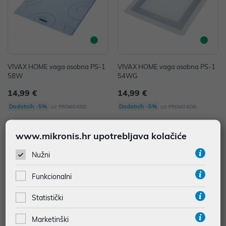
VIVAX HOME vaga osobna PS-1
VIVAX HOME vaga osobna PS-1
58W
54WG
14,99 €
14,99 €
uz
uz
Dodatnih -5%
Dodatnih -5%
PROMO KOD
PROMO KOD
www.mikronis.hr upotrebljava kolačiće
Nužni
Funkcionalni
Statistički
Marketinški