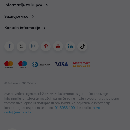
Informacije za kupce
Saznajte više
Kontakt informacije
© Mikronis 2012-2026
Sve navedene cijene sadrže PDV. Pokušavamo osigurati što preciznije
informacije, ali zbog tehnoloških ograničenja ne možemo garantirati potpunu
točnost slika, opisa ili dostupnosti proizvoda. Za najažurnije informacije
kontaktirajte nas putem telefona:
01 3033 100
ili e-maila:
nova-
cesta@mikronis.hr
.