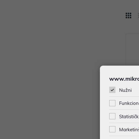
www.mikron
Nužni
Funkcion
Statističk
Kaciga
ite Bl
Marketin
125,