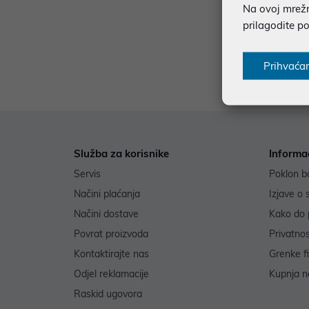
Na ovoj mrežno
Dodat
prilagodite p
Prihvaća
Služba za korisnike
Informa
Servis
Poklon b
Načini plaćanja
Izjave o 
Načini dostave
Kako do 
Povrat proizvoda
Privatno
Kontaktirajte nas
Grenke f
Odjel reklamacije
Kupnja na
Raskid ugovora