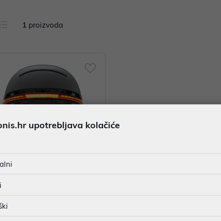
1
proizvoda
is.hr upotrebljava kolačiće
alni
i
 Livall Helmet BH51M Neo Graph
ack L 57-61 cm
ški
95 €