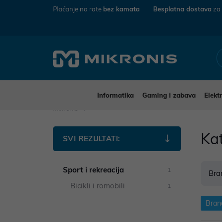
Plaćanje na rate
bez kamata
Besplatna dostava
za
Informatika
Gaming i zabava
Elekt
Mikronis
Kat
SVI REZULTATI:
Sport i rekreacija
1
Bra
Bicikli i romobili
1
Brand