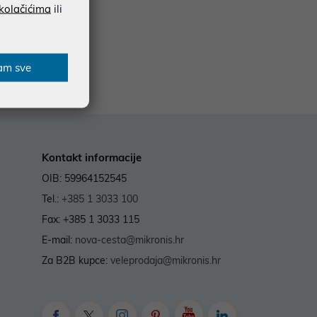
 kolačićima
ili
am sve
Kontakt informacije
OIB: 59964152545
Tel.:
+385 1 3033 100
Fax: +385 1 3033 115
E-mail:
nova-cesta@mikronis.hr
Za B2B kupce:
veleprodaja@mikronis.hr