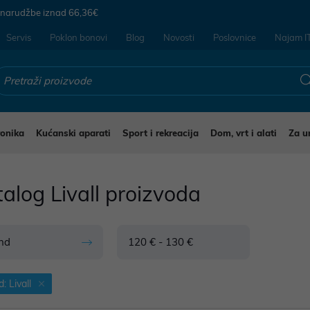
 narudžbe iznad
66,36€
Servis
Poklon bonovi
Blog
Novosti
Poslovnice
Najam I
ronika
Kućanski aparati
Sport i rekreacija
Dom, vrt i alati
Za u
alog Livall proizvoda
nd
120 € - 130 €
: Livall