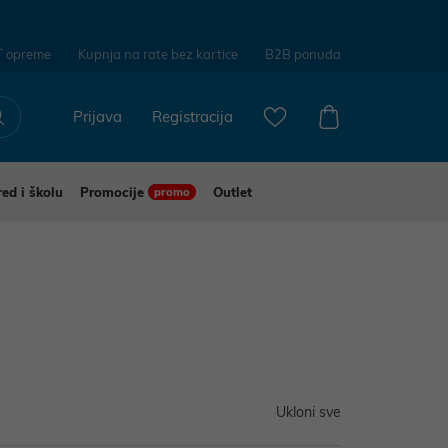
T opreme
Kupnja na rate bez kartice
B2B ponuda
Prijava
Registracija
red i školu
Promocije
Outlet
promo
Ukloni sve