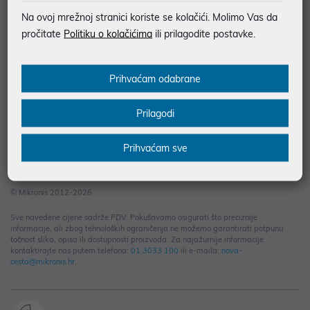
Informacije za kupce
Na ovoj mrežnoj stranici koriste se kolačići. Molimo Vas da
Saznajte više
pročitate
Politiku o kolačićima
ili prilagodite postavke.
Kontakt informacije
Prihvaćam odabrane
Prilagodi
Prihvaćam sve
© Mikronis 2012-2026
Sve navedene cijene sadrže PDV. Pokušavamo osigurati što preciznije
informacije, ali zbog tehnoloških ograničenja ne možemo garantirati potpunu
točnost slika, opisa ili dostupnosti proizvoda. Za najažurnije informacije
kontaktirajte nas putem telefona:
01 3033 100
ili e-maila:
nova-
cesta@mikronis.hr
.