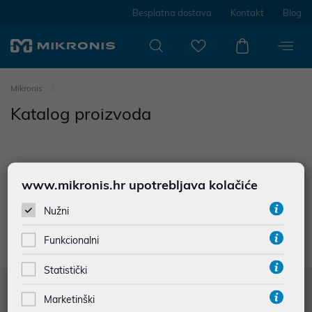
Besplatna dostava
Kontakt
Blog
Mikronis
Katalog proizvoda
www.mikronis.hr upotrebljava kolačiće
0
proizvoda
Nužni
Nisu prodađeni rezultati u kategoriji
Funkcionalni
Statistički
Služba za korisnike
Marketinški