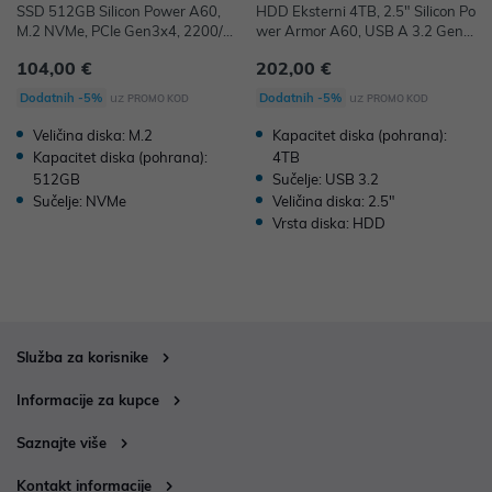
SSD 512GB Silicon Power A60,
HDD Eksterni 4TB, 2.5" Silicon Po
M.2 NVMe, PCIe Gen3x4, 2200/1
wer Armor A60, USB A 3.2 Gen
600 MB/s, SP512GBP34A60M28
1, SP040TBPHDA60S3K
104,00 €
202,00 €
uz
uz
Dodatnih -5%
Dodatnih -5%
PROMO KOD
PROMO KOD
Veličina diska: M.2
Kapacitet diska (pohrana):
Kapacitet diska (pohrana):
4TB
512GB
Sučelje: USB 3.2
Sučelje: NVMe
Veličina diska: 2.5"
Vrsta diska: HDD
Služba za korisnike
Informacije za kupce
Saznajte više
Kontakt informacije