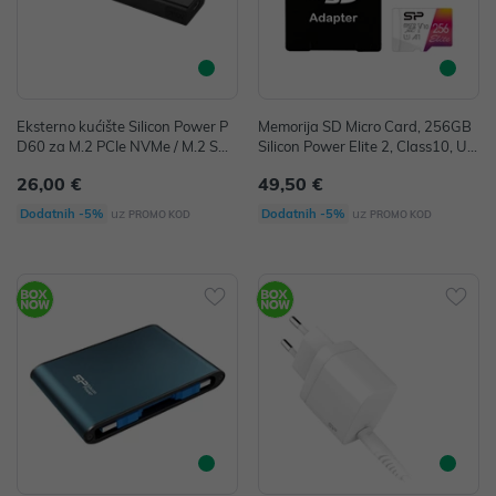
Eksterno kućište Silicon Power P
Memorija SD Micro Card, 256GB
D60 za M.2 PCIe NVMe / M.2 SAT
Silicon Power Elite 2, Class10, UH
A SSD, USB3.2 Gen2, aluminijsk
S-I U1, A1, V10 + adapter SD, SP
26,00 €
49,50 €
o, crno
256GBSTXBV1V20SP
uz
uz
Dodatnih -5%
Dodatnih -5%
PROMO KOD
PROMO KOD