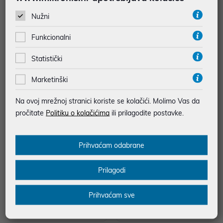
Memorija USB, 64GB 3.2 Gen1 T
HDD Eksterni 1TB, 2.5" Silicon Po
ype-C, Silicon Power Mobile C07,
wer Armor A60, USB A 3.2 Gen
Nužni
plava
1, SP010TBPHDA60S3K
16,49 €
114,00 €
Funkcionalni
uz
uz
Dodatnih -5%
Dodatnih -5%
PROMO KOD
PROMO KOD
Statistički
Kapacitet diska (pohrana):
Kapacitet diska (pohrana):
64GB
1TB
Marketinški
Sučelje: USB 3.2
Veličina diska: 2.5"
Na ovoj mrežnoj stranici koriste se kolačići. Molimo Vas da
Vrsta diska: HDD
pročitate
Politiku o kolačićima
ili prilagodite postavke.
Prihvaćam odabrane
Prilagodi
Prihvaćam sve