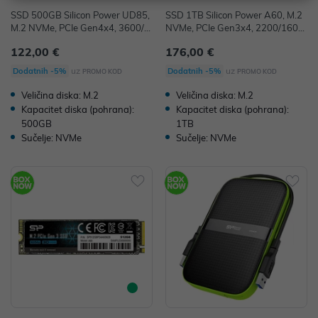
SSD 500GB Silicon Power UD85,
SSD 1TB Silicon Power A60, M.2
M.2 NVMe, PCIe Gen4x4, 3600/2
NVMe, PCIe Gen3x4, 2200/1600
400 MB/s, SP500GBP44UD8505
MB/s, SP001TBP34A60M28
122,00 €
176,00 €
uz
uz
Dodatnih -5%
Dodatnih -5%
PROMO KOD
PROMO KOD
Veličina diska: M.2
Veličina diska: M.2
Kapacitet diska (pohrana):
Kapacitet diska (pohrana):
500GB
1TB
Sučelje: NVMe
Sučelje: NVMe