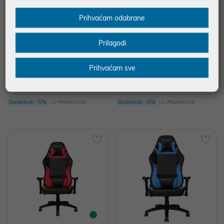
Prihvaćam odabrane
Prilagodi
SPAWN RACING SIMULATOR C
SPAWN GAMING CHAIR - SPAW
Prihvaćam sve
OCKPIT
N YUGO EDITION
449,90 €
329,99 €
uz
uz
Dodatnih -5%
Dodatnih -5%
PROMO KOD
PROMO KOD