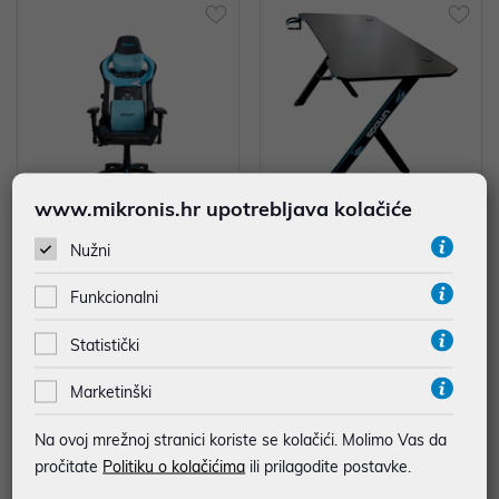
www.mikronis.hr upotrebljava kolačiće
SPAWN GAMING CHAIR - TESL
SPAWN HORZ X1 LITE COMPUT
Nužni
A EDITION
ER DESK - BLACK
329,99 €
169,90 €
Funkcionalni
uz
uz
Dodatnih -5%
Dodatnih -5%
PROMO KOD
PROMO KOD
Statistički
Marketinški
Na ovoj mrežnoj stranici koriste se kolačići. Molimo Vas da
pročitate
Politiku o kolačićima
ili prilagodite postavke.