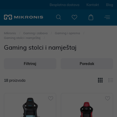
Besplatna dostava
Kontakt
Blog
Mikronis
Gaming i zabava
Gaming i oprema
Gaming stolci i namještaj
Gaming stolci i namještaj
Filtriraj
Poredak
18
proizvoda