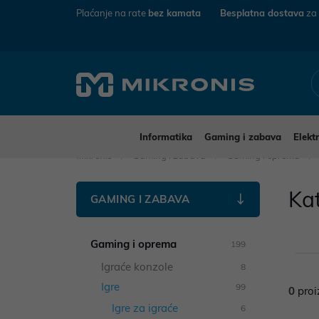
Plaćanje na rate
bez kamata
Besplatna dostava
za
Informatika
Gaming i zabava
Elekt
Mikronis
Gaming i zabava
Gaming i oprema
Ka
GAMING I ZABAVA
Gaming i oprema
199
Igraće konzole
8
Igre
99
0
proi
Igre za igraće
6