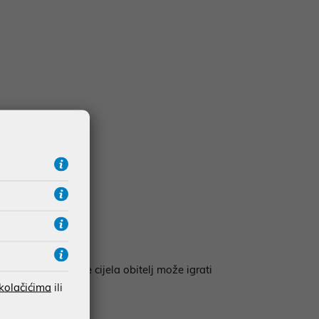
onađite igre koje cijela obitelj može igrati
.
 kolačićima
ili