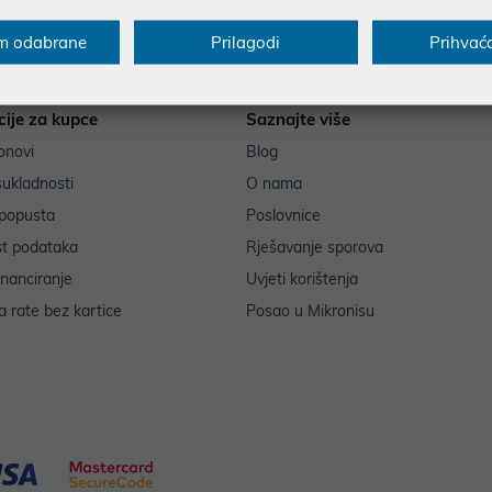
m odabrane
Prilagodi
Prihvać
cije za kupce
Saznajte više
onovi
Blog
sukladnosti
O nama
popusta
Poslovnice
st podataka
Rješavanje sporova
inanciranje
Uvjeti korištenja
 rate bez kartice
Posao u Mikronisu