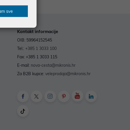
am sve
Kontakt informacije
OIB: 59964152545
Tel.:
+385 1 3033 100
Fax: +385 1 3033 115
E-mail:
nova-cesta@mikronis.hr
Za B2B kupce:
veleprodaja@mikronis.hr