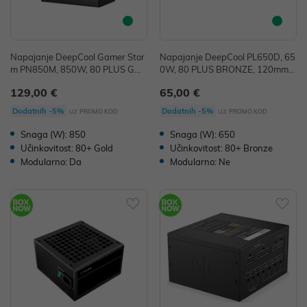
Napajanje DeepCool Gamer Stor
Napajanje DeepCool PL650D, 65
m PN850M, 850W, 80 PLUS GOL
0W, 80 PLUS BRONZE, 120mm v
D, Modular, 120mm vent
ent
129,00 €
65,00 €
uz
uz
Dodatnih -5%
Dodatnih -5%
PROMO KOD
PROMO KOD
Snaga (W): 850
Snaga (W): 650
Učinkovitost: 80+ Gold
Učinkovitost: 80+ Bronze
Modularno: Da
Modularno: Ne