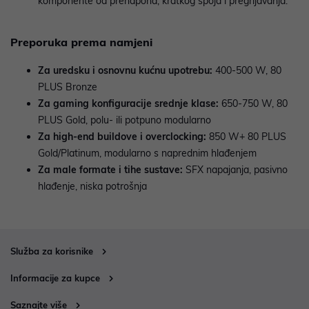
komponente od prenapona, kratkog spoja i pregrijavanja.
Preporuka prema namjeni
Za uredsku i osnovnu kućnu upotrebu:
400-500 W, 80
PLUS Bronze
Za gaming konfiguracije srednje klase:
650-750 W, 80
PLUS Gold, polu- ili potpuno modularno
Za high-end buildove i overclocking:
850 W+ 80 PLUS
Gold/Platinum, modularno s naprednim hlađenjem
Za male formate i tihe sustave:
SFX napajanja, pasivno
hlađenje, niska potrošnja
Služba za korisnike
Informacije za kupce
Saznajte više