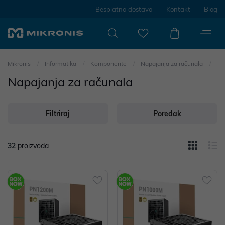
Besplatna dostava
Kontakt
Blog
Mikronis
Informatika
Komponente
Napajanja za računala
Napajanja za računala
Filtriraj
Poredak
32
proizvoda