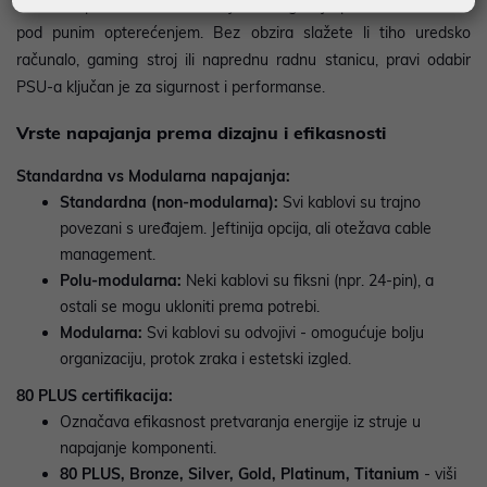
vaše komponente od oštećenja i omogućuje pouzdan rad čak i
pod punim opterećenjem. Bez obzira slažete li tiho uredsko
računalo, gaming stroj ili naprednu radnu stanicu, pravi odabir
PSU-a ključan je za sigurnost i performanse.
Vrste napajanja prema dizajnu i efikasnosti
​Standardna vs Modularna napajanja:
Standardna (non-modularna):
Svi kablovi su trajno
povezani s uređajem. Jeftinija opcija, ali otežava cable
management.
Polu-modularna:
Neki kablovi su fiksni (npr. 24-pin), a
ostali se mogu ukloniti prema potrebi.
Modularna:
Svi kablovi su odvojivi - omogućuje bolju
organizaciju, protok zraka i estetski izgled.
80 PLUS certifikacija:
Označava efikasnost pretvaranja energije iz struje u
napajanje komponenti.
80 PLUS, Bronze, Silver, Gold, Platinum, Titanium
- viši