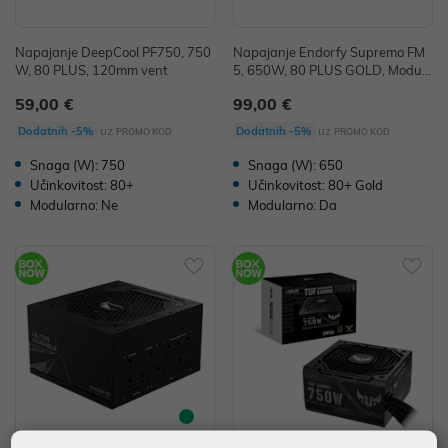
Napajanje DeepCool PF750, 750
Napajanje Endorfy Supremo FM
W, 80 PLUS, 120mm vent
5, 650W, 80 PLUS GOLD, Modula
rno, 120mm vent, EY7A007
59,00 €
99,00 €
uz
uz
Dodatnih -5%
Dodatnih -5%
PROMO KOD
PROMO KOD
Snaga (W): 750
Snaga (W): 650
Učinkovitost: 80+
Učinkovitost: 80+ Gold
Modularno: Ne
Modularno: Da