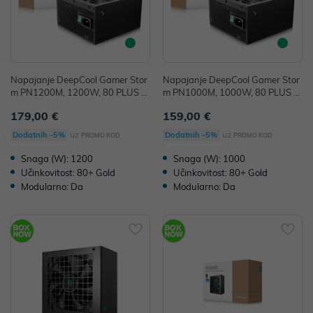
Napajanje DeepCool Gamer Stor
Napajanje DeepCool Gamer Stor
m PN1200M, 1200W, 80 PLUS G
m PN1000M, 1000W, 80 PLUS G
OLD, Modular, 120mm vent
OLD, Modular, 120mm vent
179,00 €
159,00 €
uz
uz
Dodatnih -5%
Dodatnih -5%
PROMO KOD
PROMO KOD
Snaga (W): 1200
Snaga (W): 1000
Učinkovitost: 80+ Gold
Učinkovitost: 80+ Gold
Modularno: Da
Modularno: Da