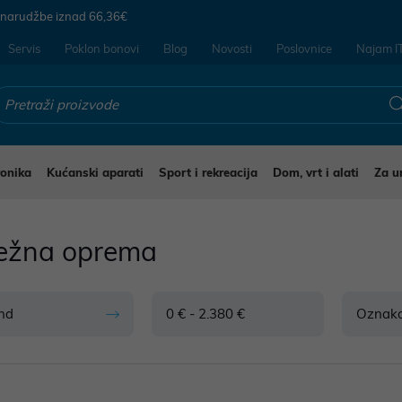
 narudžbe iznad
66,36€
Servis
Poklon bonovi
Blog
Novosti
Poslovnice
Najam I
ronika
Kućanski aparati
Sport i rekreacija
Dom, vrt i alati
Za u
ežna oprema
nd
0 € - 2.380 €
Oznak