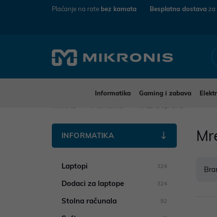
Plaćanje na rate
bez kamata
Besplatna dostava
za
Informatika
Gaming i zabava
Elekt
Mikronis
Informatika
Mrežna oprema
Mr
INFORMATIKA
Laptopi
324
Bra
Dodaci za laptope
324
Stolna računala
92