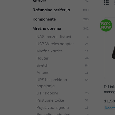
Softver
42
Računalna periferija
880
Komponente
285
Mrežna oprema
342
NAS mrežni diskovi
8
USB Wireles adapter
24
Mrežne kartice
11
Router
49
Switch
64
Antene
13
UPS besprekidna
54
napajanja
D-Link
manag
UTP kablovi
20
Pristupne točke
31
11,59
Pojačivači signala
16
Dodat
Powerline adapteri
8