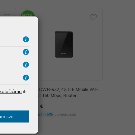
/100Mbp
D-Link DWR-932, 4G LTE Mobile WiFi
 kolačićima
ili
Hotspot 150 Mbps, Router
47,00 €
Dodatnih -5%
uz
PROMO KOD
am sve