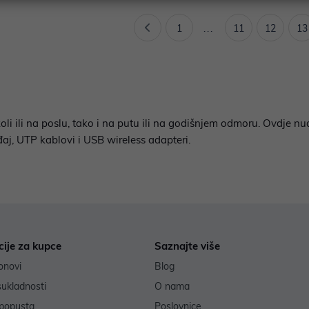
1
...
11
12
13
oli ili na poslu, tako i na putu ili na godišnjem odmoru. Ovdje n
eđaj, UTP kablovi i USB wireless adapteri.
cije za kupce
Saznajte više
onovi
Blog
sukladnosti
O nama
popusta
Poslovnice