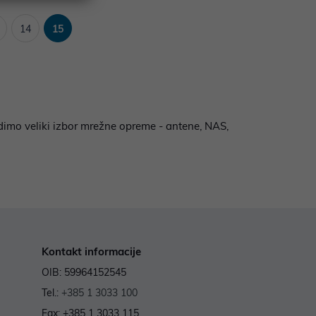
14
15
udimo veliki izbor mrežne opreme - antene, NAS,
Kontakt informacije
OIB: 59964152545
Tel.:
+385 1 3033 100
Fax: +385 1 3033 115