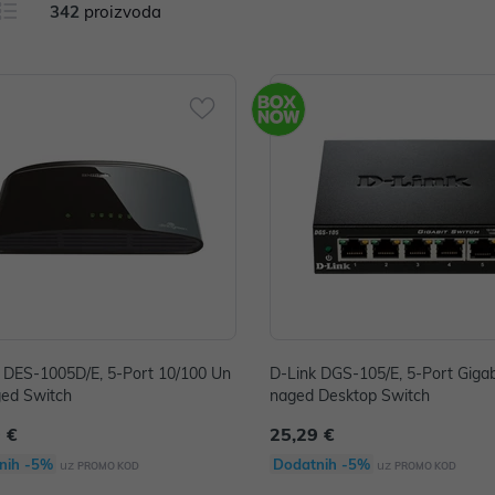
342
proizvoda
 DES-1005D/E, 5-Port 10/100 Un
D-Link DGS-105/E, 5-Port Giga
ed Switch
naged Desktop Switch
 €
25,29 €
nih -5%
Dodatnih -5%
uz
uz
PROMO KOD
PROMO KOD