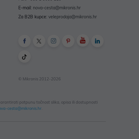
E-mail:
nova-cesta@mikronis.hr
Za B2B kupce:
veleprodaja@mikronis.hr
© Mikronis 2012-2026
antirati potpunu točnost slika, opisa ili dostupnosti
ova-cesta@mikronis.hr
.