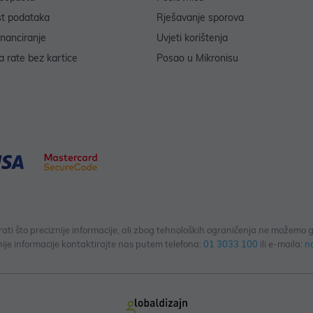
st podataka
Rješavanje sporova
inanciranje
Uvjeti korištenja
 rate bez kartice
Posao u Mikronisu
 što preciznije informacije, ali zbog tehnoloških ograničenja ne možemo gar
ije informacije kontaktirajte nas putem telefona:
01 3033 100
ili e-maila:
n