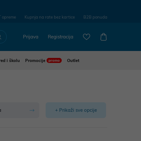
T opreme
Kupnja na rate bez kartice
B2B ponuda
Prijava
Registracija
red i školu
Promocije
Outlet
promo
a
+ Prikaži sve opcije