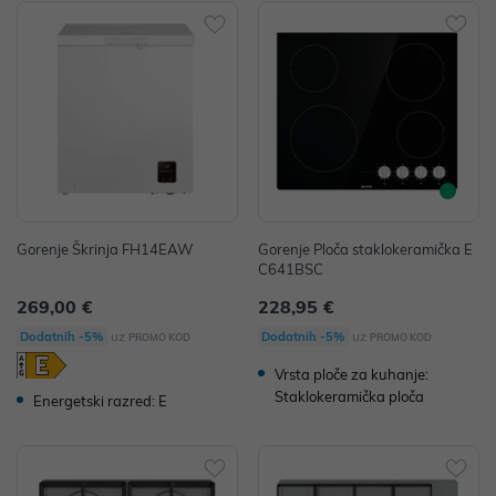
Gorenje Škrinja FH14EAW
Gorenje Ploča staklokeramička E
C641BSC
269,00 €
228,95 €
uz
uz
Dodatnih -5%
Dodatnih -5%
PROMO KOD
PROMO KOD
Vrsta ploče za kuhanje:
Staklokeramička ploča
Energetski razred: E