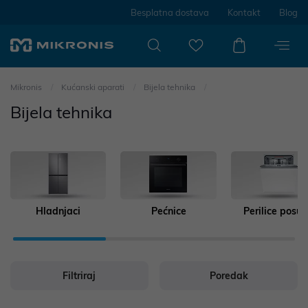
Besplatna dostava
Kontakt
Blog
Mikronis
Kućanski aparati
Bijela tehnika
Bijela tehnika
Hladnjaci
Pećnice
Perilice posu
Filtriraj
Poredak