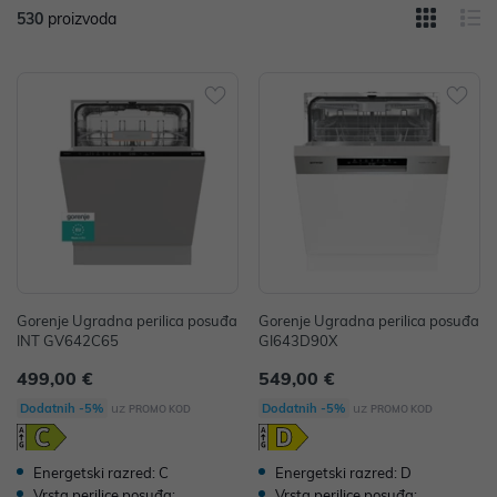
530
proizvoda
Gorenje Ugradna perilica posuđa
Gorenje Ugradna perilica posuđa
INT GV642C65
GI643D90X
499,00 €
549,00 €
uz
uz
Dodatnih -5%
Dodatnih -5%
PROMO KOD
PROMO KOD
Energetski razred: C
Energetski razred: D
Vrsta perilice posuđa:
Vrsta perilice posuđa: