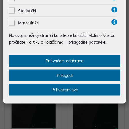
Statistički
Marketinški
Gorenje Ploča indukcija GI6421S
Gorenje Ploča indukcija GI6421B
Na ovoj mrežnoj stranici koriste se kolačići. Molimo Vas da
YW
SC
pročitate
Politiku o kolačićima
ili prilagodite postavke.
619,00 €
449,00 €
uz
uz
Dodatnih -5%
Dodatnih -5%
PROMO KOD
PROMO KOD
Prihvaćam odabrane
Vrsta ploče za kuhanje:
Vrsta ploče za kuhanje:
Indukcijska ploča
Indukcijska ploča
Prilagodi
Prihvaćam sve