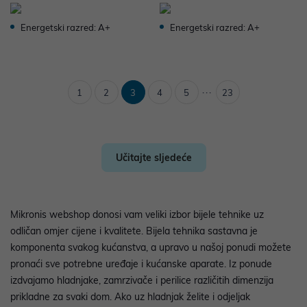
Energetski razred: A+
Energetski razred: A+
...
1
2
3
4
5
23
Učitajte sljedeće
Mikronis webshop donosi vam veliki izbor bijele tehnike uz
odličan omjer cijene i kvalitete. Bijela tehnika sastavna je
komponenta svakog kućanstva, a upravo u našoj ponudi možete
pronaći sve potrebne uređaje i kućanske aparate. Iz ponude
izdvajamo hladnjake, zamrzivače i perilice različitih dimenzija
prikladne za svaki dom. Ako uz hladnjak želite i odjeljak