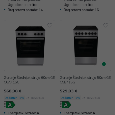
Ugradbena perilica
Ugradbena perilica
Broj setova posuđa: 14
Broj setova posuđa: 16
Gorenje Štednjak struja 60cm GE
Gorenje Štednjak struja 50cm GE
C6A41SC
C5B41SG
568,98 €
529,03 €
uz
uz
Dodatnih -5%
Dodatnih -5%
PROMO KOD
PROMO KOD
Energetski razred: A
Energetski razred: A