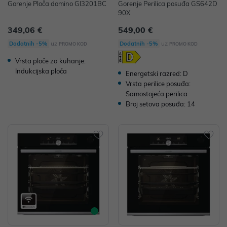
Gorenje Ploča domino GI3201BC
Gorenje Perilica posuđa GS642D
90X
349,06 €
549,00 €
uz
uz
Dodatnih -5%
Dodatnih -5%
PROMO KOD
PROMO KOD
Vrsta ploče za kuhanje:
Indukcijska ploča
Energetski razred: D
Vrsta perilice posuđa:
Samostojeća perilica
Broj setova posuđa: 14