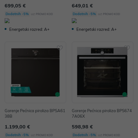
699,05 €
649,01 €
uz
uz
Dodatnih -5%
Dodatnih -5%
PROMO KOD
PROMO KOD
Energetski razred: A+
Energetski razred: A+
Gorenje Pećnica piroliza BPSA61
Gorenje Pećnica piroliza BPS674
38B
7A06X
1.199,00 €
598,98 €
uz
uz
Dodatnih -5%
Dodatnih -5%
PROMO KOD
PROMO KOD