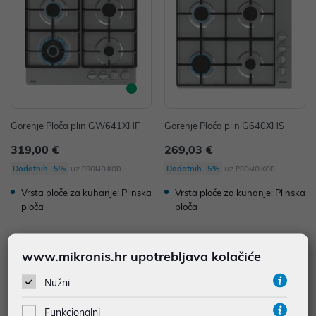
Gorenje Ploča plin GW641XHF
Gorenje Ploča plin G640XHS
319,00 €
269,03 €
uz
uz
Dodatnih -5%
Dodatnih -5%
PROMO KOD
PROMO KOD
Vrsta ploče za kuhanje: Plinska
Vrsta ploče za kuhanje: Plinska
ploča
ploča
www.mikronis.hr upotrebljava kolačiće
Nužni
Funkcionalni