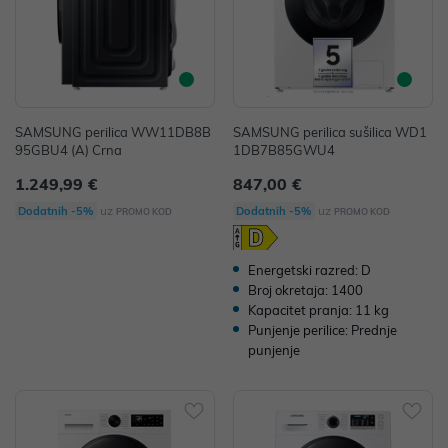
SAMSUNG perilica WW11DB8B
SAMSUNG perilica sušilica WD1
95GBU4 (A) Crna
1DB7B85GWU4
1.249,99 €
847,00 €
uz
uz
Dodatnih -5%
Dodatnih -5%
PROMO KOD
PROMO KOD
Energetski razred: D
Broj okretaja: 1400
Kapacitet pranja: 11 kg
Punjenje perilice: Prednje
punjenje