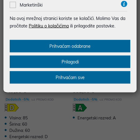
Marketinški
Na ovoj mrežnoj stranici koriste se kolačići. Molimo Vas da
pročitate
Politiku o kolačićima
ili prilagodite postavke.
Prihvaćam odabrane
Prilagodi
SAMSUNG perilica-sušilica WD1
SAMSUNG perilica WW11DG5B
Prihvaćam sve
1DB7B85GBU4, 11kg/6kg
25AELE
847,00 €
552,00 €
uz
uz
Dodatnih -5%
Dodatnih -5%
PROMO KOD
PROMO KOD
Visina: 85
Energetski razred: A
Širina: 60
Dužina: 60
Energetski razred: D