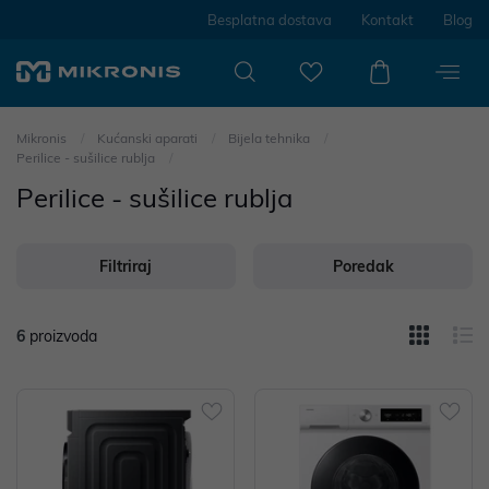
Besplatna dostava
Kontakt
Blog
Mikronis
Kućanski aparati
Bijela tehnika
Perilice - sušilice rublja
Perilice - sušilice rublja
Filtriraj
Poredak
6
proizvoda