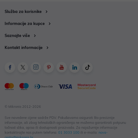
Služba za korisnike
Informacije za kupce
Saznajte više
Kontakt informacije
© Mikronis 2012-2026
Sve navedene cijene sadrže PDV. Pokušavamo osigurati što preciznije
informacije, ali zbog tehnoloških ograničenja ne možemo garantirati potpunu
točnost slika, opisa ili dostupnosti proizvoda. Za najažurnije informacije
kontaktirajte nas putem telefona:
01 3033 100
ili e-maila:
nova-
cesta@mikronis.hr
.