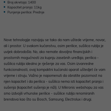
Broj okretaja: 1400
Kapacitet pranja: 11kg
Punjenje perilice: Prednje
Nove tehnologije razvijaju se tako da nam uštede vrijeme, novac,
ali i prostor. U svakom kućanstvu, osim perilice, sušilica rublja je
uvijek dobrodošla. No, ako nemate dovoljno financijskih i
prostornih mogućnosti za kupnju zasebnih uređaja, perilica -
sušilica rublja idealno je rješenje za vas. Osim izvanredne
funkcionalnosti, ovaj kompaktni kućanski aparat uštedjet će vam
vrijeme i struju. Važno je napomenuti da obratite pozornost na
njen kapacitet i da perilica - sušilica nema isti kapacitet pranja i
sušenja (kapacitet sušenja je niži). U Mikronis webshopu za vas
smo izdvojili vrhunske perilice - sušilice rublja renomiranih
brendova kao što su Bosch, Samsung, Electrolux i drugi.