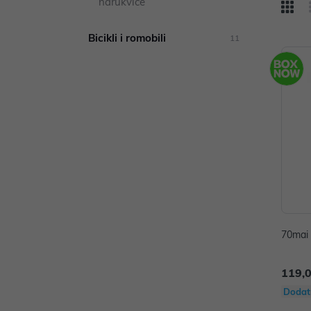
narukvice
Bicikli i romobili
11
70mai
119,
Dodat