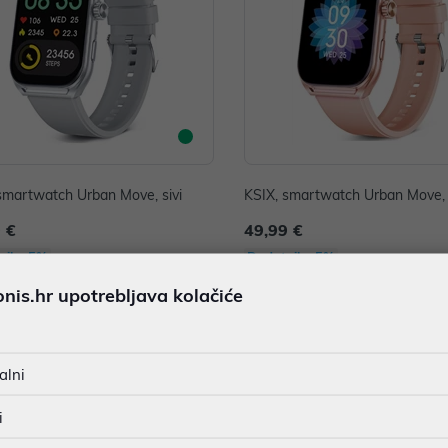
smartwatch Urban Move, sivi
KSIX, smartwatch Urban Move, 
 €
49,99 €
nih -5%
Dodatnih -5%
uz
uz
PROMO KOD
PROMO KOD
is.hr upotrebljava kolačiće
alni
i