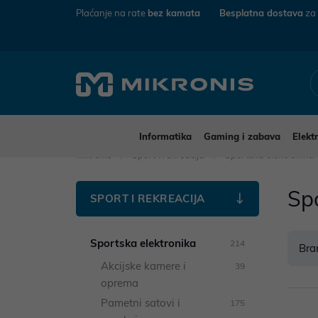
Plaćanje na rate
bez kamata
Besplatna dostava
za
Informatika
Gaming i zabava
Elekt
Mikronis
Sport i rekreacija
Sportska elektronika
Spo
SPORT I REKREACIJA
Sportska elektronika
214
Bra
Akcijske kamere i
39
oprema
Pametni satovi i
175