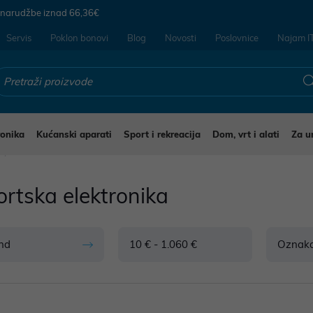
 narudžbe iznad
66,36€
Servis
Poklon bonovi
Blog
Novosti
Poslovnice
Najam I
ronika
Kućanski aparati
Sport i rekreacija
Dom, vrt i alati
Za u
rtska elektronika
nd
10 € - 1.060 €
Oznak