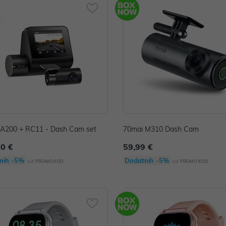
 A200 + RC11 - Dash Cam set
70mai M310 Dash Cam
00 €
59,99 €
nih -5%
Dodatnih -5%
uz
uz
PROMO KOD
PROMO KOD