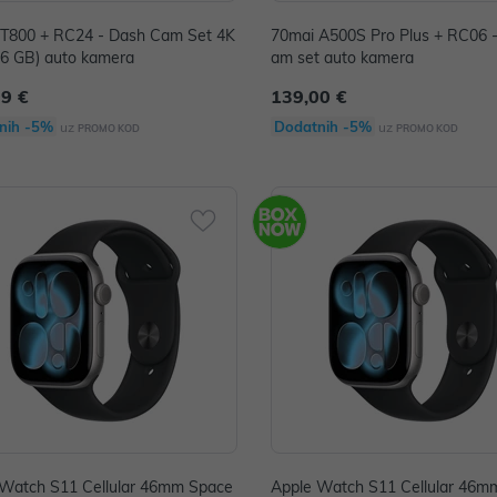
 T800 + RC24 - Dash Cam Set 4K
70mai A500S Pro Plus + RC06 
6 GB) auto kamera
am set auto kamera
99 €
139,00 €
nih -5%
Dodatnih -5%
uz
uz
PROMO KOD
PROMO KOD
 Watch S11 Cellular 46mm Space
Apple Watch S11 Cellular 46m