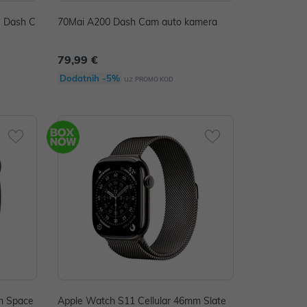
- Dash C
70Mai A200 Dash Cam auto kamera
79,99 €
Dodatnih -5%
uz
PROMO KOD
m Space
Apple Watch S11 Cellular 46mm Slate