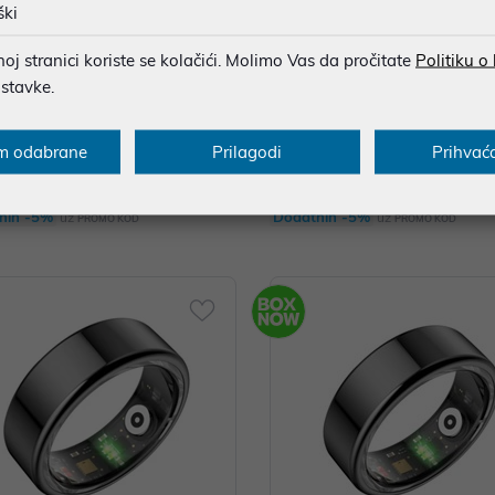
ški
j stranici koriste se kolačići. Molimo Vas da pročitate
Politiku o
ostavke.
smartwatch Horizon
KSIX, smartwatch Hero
m odabrane
Prilagodi
Prihvać
 €
79,99 €
nih -5%
Dodatnih -5%
uz
uz
PROMO KOD
PROMO KOD