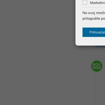
Marketin
Na ovoj mrežno
prilagodite p
KSIX, 
Prihvaća
99,99
Dodat