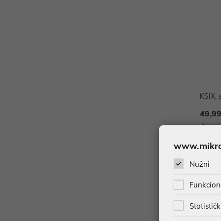
KSIX, 
49,99
Dodat
www.mikron
Nužni
Funkcion
Statističk