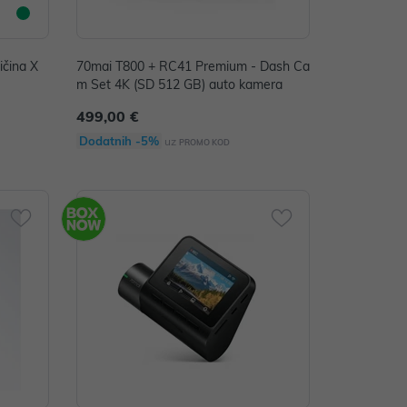
ičina X
70mai T800 + RC41 Premium - Dash Ca
m Set 4K (SD 512 GB) auto kamera
499,00 €
Dodatnih -5%
uz
PROMO KOD