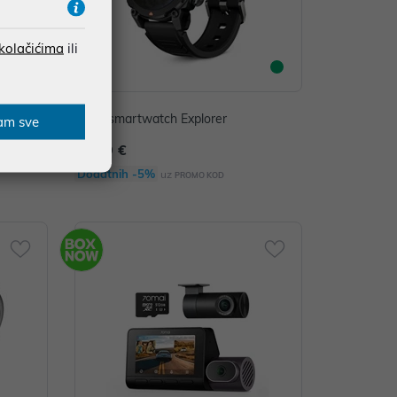
 kolačićima
ili
KSIX, smartwatch Explorer
am sve
99,99 €
Dodatnih -5%
uz
PROMO KOD