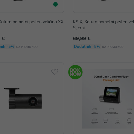
Saturn pametni prsten veličina XX
KSIX, Saturn pametni prsten vel
S, crni
 €
69,99 €
nih -5%
Dodatnih -5%
uz
uz
PROMO KOD
PROMO KOD