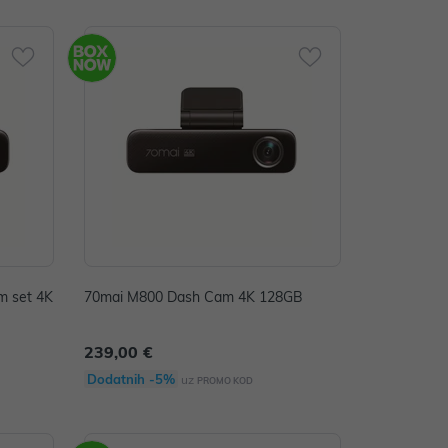
m set 4K
70mai M800 Dash Cam 4K 128GB
239,00 €
Dodatnih -5%
uz
PROMO KOD