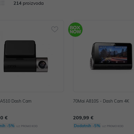
214
proizvoda
 A510 Dash Cam
70Mai A810S - Dash Cam 4K
00 €
209,99 €
nih -5%
Dodatnih -5%
uz
uz
PROMO KOD
PROMO KOD