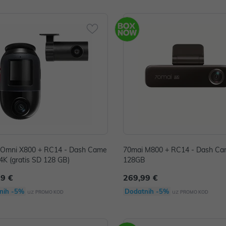
 Omni X800 + RC14 - Dash Came
70mai M800 + RC14 - Dash Ca
 4K (gratis SD 128 GB)
128GB
99 €
269,99 €
nih -5%
Dodatnih -5%
uz
uz
PROMO KOD
PROMO KOD