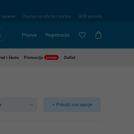
T opreme
Kupnja na rate bez kartice
B2B ponuda
Prijava
Registracija
red i školu
Promocije
Outlet
promo
a
+ Prikaži sve opcije