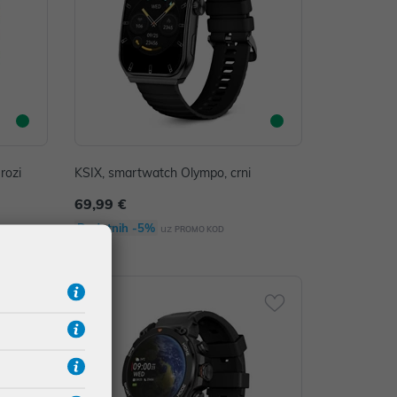
rozi
KSIX, smartwatch Olympo, crni
69,99 €
Dodatnih -5%
uz
PROMO KOD