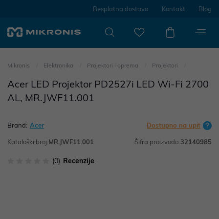
Besplatna dostava
Kontakt
Blog
Mikronis
Elektronika
Projektori i oprema
Projektori
Acer LED Projektor PD2527i LED Wi-Fi 2700
AL, MR.JWF11.001
Brand:
Acer
Dostupno na upit
Kataloški broj:
MR.JWF11.001
Šifra proizvoda:
32140985
(0)
Recenzije