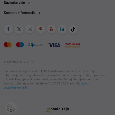
Saznajte više
Kontakt informacije
© Mikronis 2012-2026
Sve navedene cijene sadrže PDV. Pokušavamo osigurati što preciznije
informacije, ali zbog tehnoloških ograničenja ne možemo garantirati potpunu
točnost slika, opisa ili dostupnosti proizvoda. Za najažurnije informacije
kontaktirajte nas putem telefona:
01 3033 100
ili e-maila:
nova-
cesta@mikronis.hr
.