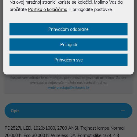
Na ovoj mrežnoj stranici koriste se kolačići. Molimo Vas da
pročitate
Politiku o kolačićima
ili prilagodite postavke.
JAMSTVO 24 MJ.
SIGURNA KUPOVINA
Prihvaćam odabrane
BESPLATNA DOSTAVA ZA NARUDŽBE IZNAD 66,36€
MOGUĆNOST PLAĆANJA NA RATE
Prilagodi
Prihvaćam sve
Podaci uz artikle su prezentirani u dobroj namjeri. Mikronis d.o.o. ne
odgovara za eventualne pogreške nastale u opisu proizvoda, greške
prilikom štampanja te promjene u dostupnosti i cijene. Slike artikala su
ilustrativne prirode te ne moraju u potpunosti odgovarati artiklima. Za sve
eventualne nejasnoće možete nas kontaktirati na
web-prodaja@mikronis.hr
Opis
PD2527i, LED, 1920x1080, 2700 ANSI, Trajnost lampe Normal
20.000 h, Eco 30.000 h, Wireless DA, Format slike 16:9, 4:3,