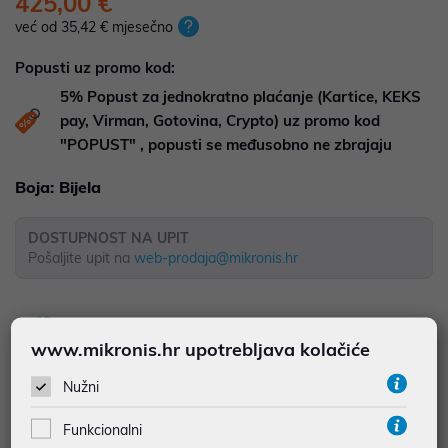
425,00 €
već od 35,42 € mjesečno
Popusti uz promo kod:
5%
Popust za jednokratno plaćanje (Kartice, KEKS
pay, Virman, Gotovina, Crypto) uz promo kod
"POPUST" , popusti se međusobno ne zbrajaju
Boja:
Bijela
DOSTUPNOST NA UPIT
Pošaljite upit na
web-prodaja@mikronis.hr
Dodaj u favorite
www.mikronis.hr upotrebljava kolačiće
Nužni
najam za pravne osobe od 12 do 36 mj. već od
11,81 €
Funkcionalni