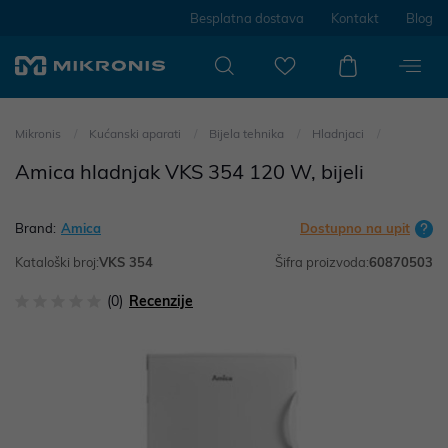
Besplatna dostava
Kontakt
Blog
Mikronis
Kućanski aparati
Bijela tehnika
Hladnjaci
Amica hladnjak VKS 354 120 W, bijeli
Brand:
Amica
Dostupno na upit
Kataloški broj:
VKS 354
Šifra proizvoda:
60870503
(0)
Recenzije