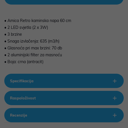
• Amica Retro kaminska napa 60 cm
• 2 LED svjetla (2 x 3W)
• 3 brzine
• Snaga izvlačenja: 635 (m3/h)
• Glasnoća pri max brzini: 70 db
• 2 aluminijski filter za masnoću
• Boja: crna (antracit)
Specifikacija
Raspoloživost
Recenzije