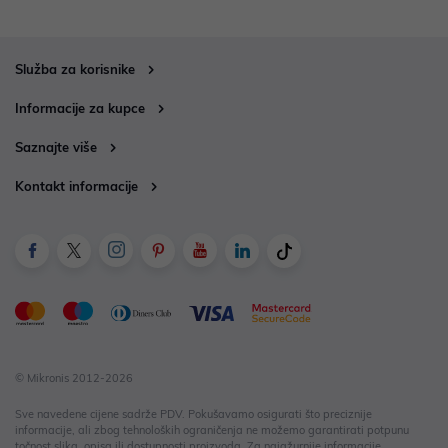
Služba za korisnike
Informacije za kupce
Saznajte više
Kontakt informacije
© Mikronis 2012-2026
Sve navedene cijene sadrže PDV. Pokušavamo osigurati što preciznije
informacije, ali zbog tehnoloških ograničenja ne možemo garantirati potpunu
točnost slika, opisa ili dostupnosti proizvoda. Za najažurnije informacije