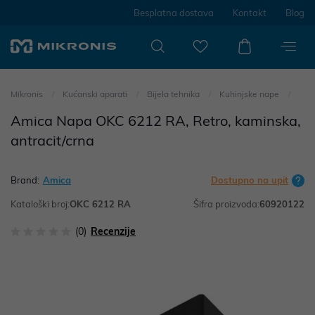
Besplatna dostava
Kontakt
Blog
Mikronis
Kućanski aparati
Bijela tehnika
Kuhinjske nape
Amica Napa OKC 6212 RA, Retro, kaminska,
antracit/crna
Brand:
Amica
Dostupno na upit
Kataloški broj:
OKC 6212 RA
Šifra proizvoda:
60920122
(0)
Recenzije