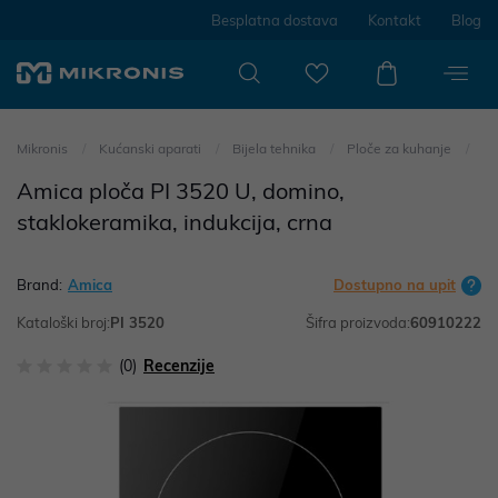
Besplatna dostava
Kontakt
Blog
Mikronis
Kućanski aparati
Bijela tehnika
Ploče za kuhanje
Amica ploča PI 3520 U, domino,
staklokeramika, indukcija, crna
Brand:
Amica
Dostupno na upit
Kataloški broj:
PI 3520
Šifra proizvoda:
60910222
(0)
Recenzije