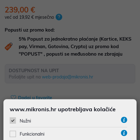
239,00 €
već od 19,92 € mjesečno
Popusti uz promo kod:
5%
Popust za jednokratno plaćanje (Kartice, KEKS
pay, Virman, Gotovina, Crypto) uz promo kod
"POPUST" , popusti se međusobno ne zbrajaju
DOSTUPNOST NA UPIT
Pošaljite upit na
web-prodaja@mikronis.hr
Dodaj u favorite
www.mikronis.hr upotrebljava kolačiće
Nužni
najam za pravne osobe od 12 do 36 mj. već od
6,64 €
Funkcionalni
Vidi detalje
Pošalji upit