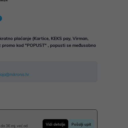
kratno plaćanje (Kartice, KEKS pay, Virman,
uz promo kod "POPUST" , popusti se međusobno
aja@mikronis.hr
Vidi detalje
Pošalji upit
do 36 mj. već od