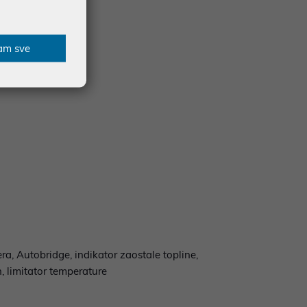
am sve
ra, Autobridge, indikator zaostale topline,
, limitator temperature