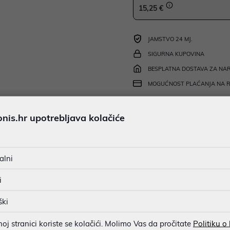
15,25 €
JAMSTVO 24 MJ.
SIGURNA KUPOVINA
BESPLATNA DOSTAVA ZA NAR
MOGUĆNOST PLAĆANJA NA 
is.hr upotrebljava kolačiće
u dobroj namjeri. Mikronis d.o.o. ne odgovara za eventualne pogreške nastale
osti i cijene. Slike artikala su ilustrativne prirode te ne moraju u potpuno
eventualne nejasnoće možete nas kontaktirati na
web-prodaja@mikronis.h
alni
i
ški
s
Specifikacija
Raspoloživost
Recen
j stranici koriste se kolačići. Molimo Vas da pročitate
Politiku o