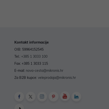
Kontakt informacije
OIB: 59964152545
Tel.:
+385 1 3033 100
Fax: +385 1 3033 115
E-mail:
nova-cesta@mikronis.hr
Za B2B kupce:
veleprodaja@mikronis.hr