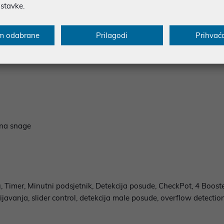
ostavke.
m odabrane
Prilagodi
Prihvać
ina snage
u, Timer, Minutni podsjetnik, Detekcija posude, CheckPot, 4 Booste
javanja, slider control, detekcija male posude, overflow detection