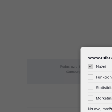
www.mikron
Nužni
Podaci uz artikle su prezentirani 
štampanja te promjene u dostupn
Funkcion
Statističk
Marketin
Opi
Na ovoj mrežno