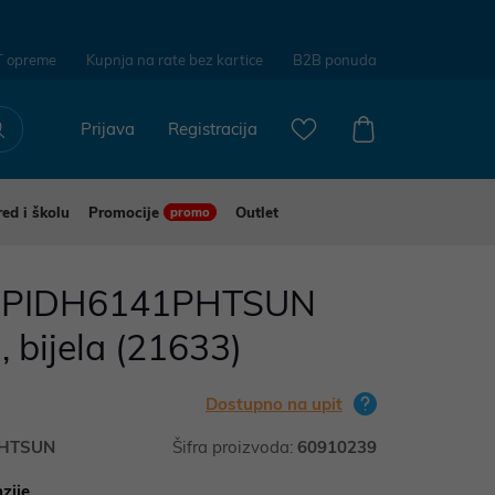
T opreme
Kupnja na rate bez kartice
B2B ponuda
Prijava
Registracija
red i školu
Promocije
Outlet
promo
a PIDH6141PHTSUN
a, bijela (21633)
Dostupno na upit
PHTSUN
Šifra proizvoda:
60910239
zije