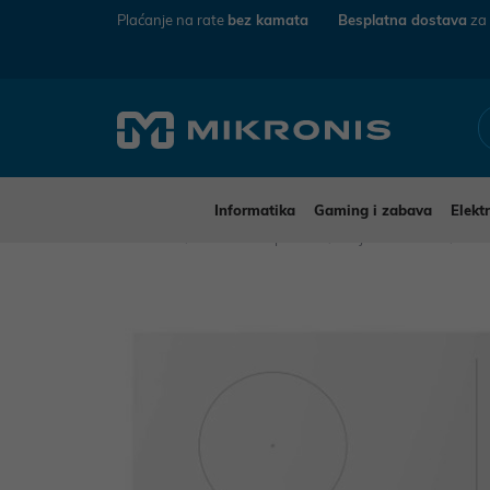
Plaćanje na rate
bez kamata
Besplatna dostava
za
Informatika
Gaming i zabava
Elekt
Mikronis
Kućanski aparati
Bijela tehnika
Plo