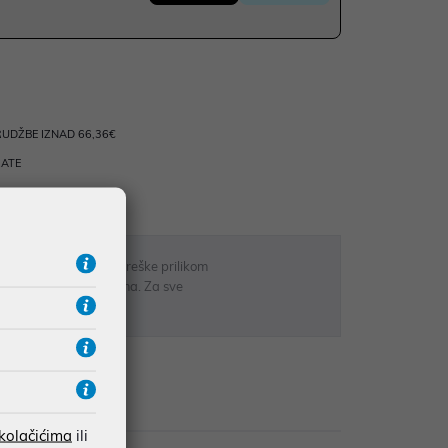
UDŽBE IZNAD 66,36€
RATE
 u opisu proizvoda, greške prilikom
sti odgovarati artiklima. Za sve
r
zije
 kolačićima
ili