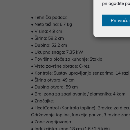
prilagodite p
• Tehnički podaci:
Prihvaća
• Neto težina: 6,7 kg
• Visina: 4,9 cm
• Širina: 59,2 cm
• Dubina: 52,2 cm
• Ukupna snaga: 7,35 kW
• Površina ploče za kuhanje: Staklo
• Vrsta završne obrade: C-rez
• Kontrole: Sustav upravljanja senzorima, 14 raz
• Širina otvora: 49 cm
• Dubina otvora: 59 cm
• Broj zona za zagrijavanje / plamenika: 4 kom
• Značajke:
• HeatControl (Kontrola topline), Bravica za djec
Održavanje topline, funkcija pauza, 3 razine zagri
• Zone zagrijavanja:
• Indukcijska zona 18 cm (1,6 / 2,5 kW)