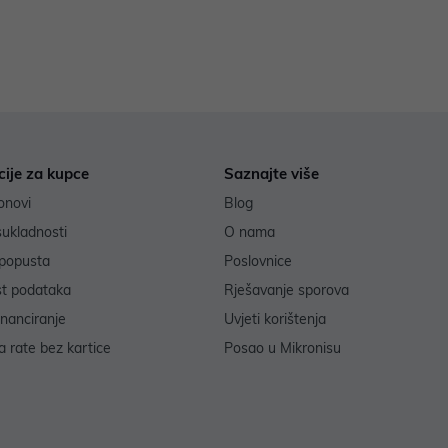
cije za kupce
Saznajte više
onovi
Blog
sukladnosti
O nama
popusta
Poslovnice
st podataka
Rješavanje sporova
inanciranje
Uvjeti korištenja
 rate bez kartice
Posao u Mikronisu