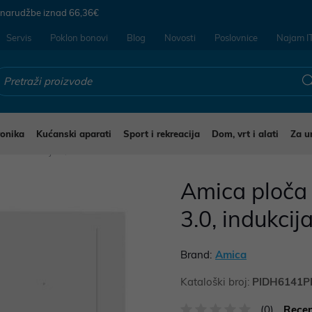
 narudžbe iznad
66,36€
Servis
Poklon bonovi
Blog
Novosti
Poslovnice
Najam I
ronika
Kućanski aparati
Sport i rekreacija
Dom, vrt i alati
Za u
če za kuhanje
Amica ploč
3.0, indukcij
Brand:
Amica
Kataloški broj:
PIDH6141
(0)
Recen