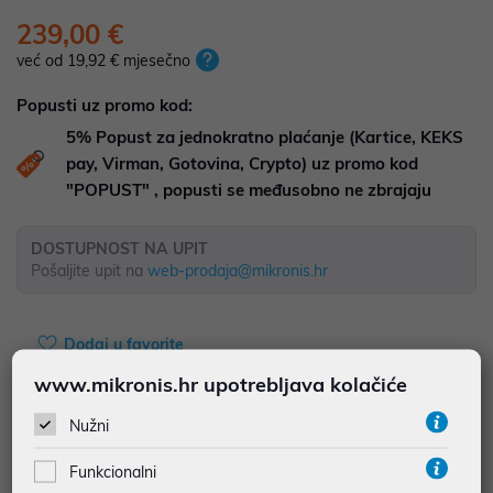
239,00 €
već od 19,92 € mjesečno
Popusti uz promo kod:
5%
Popust za jednokratno plaćanje (Kartice, KEKS
pay, Virman, Gotovina, Crypto) uz promo kod
"POPUST" , popusti se međusobno ne zbrajaju
DOSTUPNOST NA UPIT
Pošaljite upit na
web-prodaja@mikronis.hr
Dodaj u favorite
www.mikronis.hr upotrebljava kolačiće
Nužni
najam za pravne osobe od 12 do 36 mj. već od
6,64 €
Funkcionalni
Vidi detalje
Pošalji upit