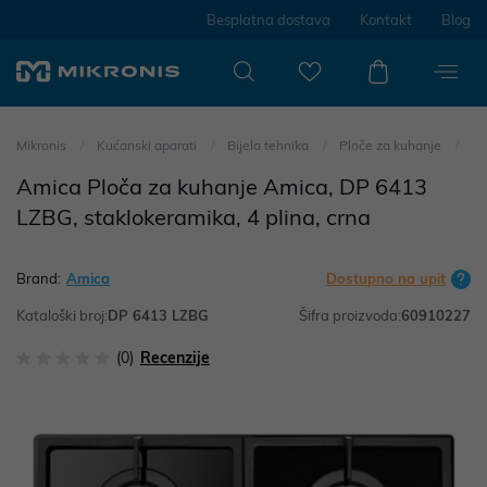
Besplatna dostava
Kontakt
Blog
Mikronis
Kućanski aparati
Bijela tehnika
Ploče za kuhanje
Amica Ploča za kuhanje Amica, DP 6413
LZBG, staklokeramika, 4 plina, crna
Brand:
Amica
Dostupno na upit
Kataloški broj:
DP 6413 LZBG
Šifra proizvoda:
60910227
(0)
Recenzije