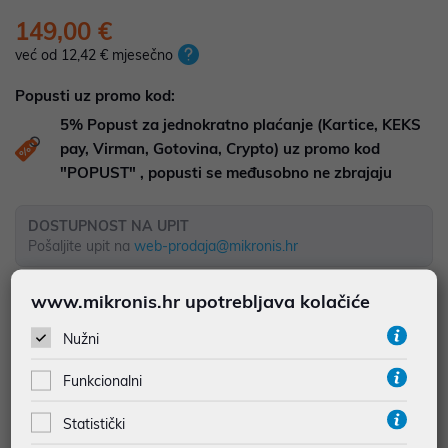
149,00 €
već od 12,42 € mjesečno
Popusti uz promo kod:
5%
Popust za jednokratno plaćanje (Kartice, KEKS
pay, Virman, Gotovina, Crypto) uz promo kod
"POPUST" , popusti se međusobno ne zbrajaju
DOSTUPNOST NA UPIT
Pošaljite upit na
web-prodaja@mikronis.hr
www.mikronis.hr upotrebljava kolačiće
Dodaj u favorite
Nužni
Funkcionalni
najam za pravne osobe od 12 do 36 mj. već od
4,14 €
Statistički
Vidi detalje
Pošalji upit