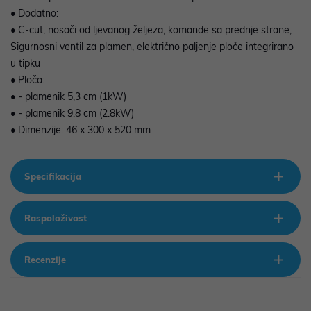
• Dodatno:
• C-cut, nosači od ljevanog željeza, komande sa prednje strane,
Sigurnosni ventil za plamen, električno paljenje ploče integrirano
u tipku
• Ploča:
• - plamenik 5,3 cm (1kW)
• - plamenik 9,8 cm (2.8kW)
• Dimenzije: 46 x 300 x 520 mm
Specifikacija
Raspoloživost
Recenzije