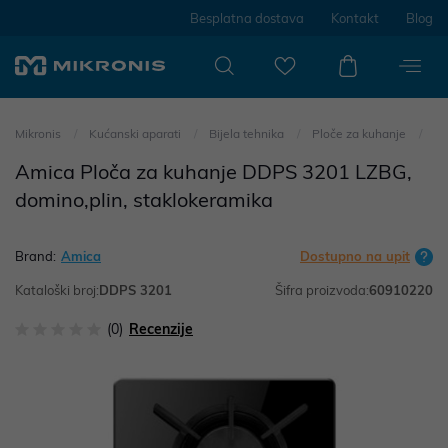
Besplatna dostava
Kontakt
Blog
Mikronis
Kućanski aparati
Bijela tehnika
Ploče za kuhanje
Amica Ploča za kuhanje DDPS 3201 LZBG,
domino,plin, staklokeramika
Brand:
Amica
Dostupno na upit
Kataloški broj:
DDPS 3201
Šifra proizvoda:
60910220
(0)
Recenzije