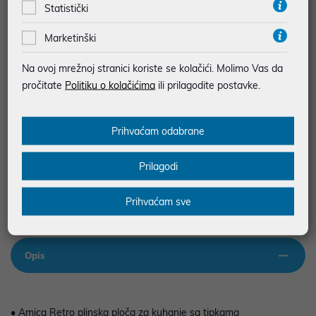
Statistički
Marketinški
JAMSTVO 24 MJ.
SIGURNA KUPOVINA
Na ovoj mrežnoj stranici koriste se kolačići. Molimo Vas da
BESPLATNA DOSTAVA ZA NARUDŽBE IZNAD 66,36€
pročitate
Politiku o kolačićima
ili prilagodite postavke.
MOGUĆNOST PLAĆANJA NA RATE
Prihvaćam odabrane
Podaci uz artikle su prezentirani u dobroj namjeri. Mikronis d.o.o. ne
odgovara za eventualne pogreške nastale u opisu proizvoda, greške
Prilagodi
prilikom štampanja te promjene u dostupnosti i cijene. Slike artikala su
ilustrativne prirode te ne moraju u potpunosti odgovarati artiklima. Za sve
eventualne nejasnoće možete nas kontaktirati na
Prihvaćam sve
web-prodaja@mikronis.hr
Opis
• Amica Retro plinska ploča za kuhanje sa tipkama