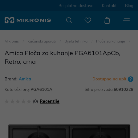
Besplatna dostava
Kontakt
Blog
Mikronis
Kućanski aparati
Bijela tehnika
Ploče za kuhanje
Amica Ploča za kuhanje PGA6101ApCb,
Retro, crna
Brand:
Amica
Dostupno na upit
Kataloški broj:
PGA6101A
Šifra proizvoda:
60910228
(0)
Recenzije