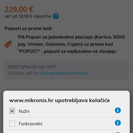
229,00 €
već od 19,08 € mjesečno
Popusti uz promo kod:
5%
Popust za jednokratno plaćanje (Kartice, KEKS
pay, Virman, Gotovina, Crypto) uz promo kod
"POPUST" , popusti se međusobno ne zbrajaju
DOSTUPNOST NA UPIT
Pošaljite upit na
web-prodaja@mikronis.hr
Dodaj u favorite
www.mikronis.hr upotrebljava kolačiće
Nužni
najam za pravne osobe od 12 do 36 mj. već od
6,36 €
Funkcionalni
Vidi detalje
Pošalji upit