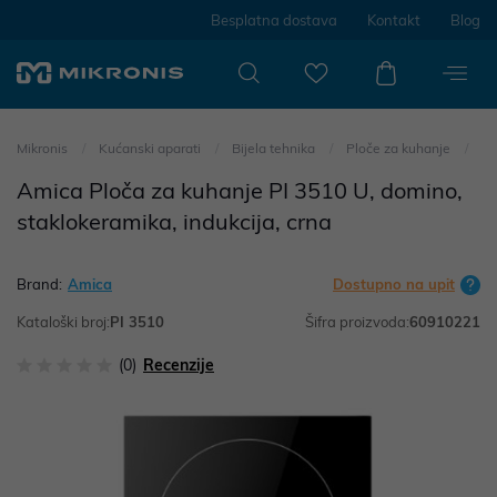
Besplatna dostava
Kontakt
Blog
Mikronis
Kućanski aparati
Bijela tehnika
Ploče za kuhanje
Amica Ploča za kuhanje PI 3510 U, domino,
staklokeramika, indukcija, crna
Brand:
Amica
Dostupno na upit
Kataloški broj:
PI 3510
Šifra proizvoda:
60910221
(0)
Recenzije