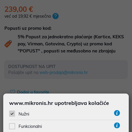
239,00 €
već od 19,92 € mjesečno
Popusti uz promo kod:
5%
Popust za jednokratno plaćanje (Kartice, KEKS
pay, Virman, Gotovina, Crypto) uz promo kod
"POPUST" , popusti se međusobno ne zbrajaju
DOSTUPNOST NA UPIT
Pošaljite upit na
web-prodaja@mikronis.hr
Dodaj u favorite
www.mikronis.hr upotrebljava kolačiće
Nužni
najam za pravne osobe od 12 do 36 mj. već od
6,64 €
Funkcionalni
Vidi detalje
Pošalji upit