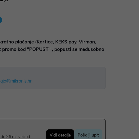
kratno plaćanje (Kartice, KEKS pay, Virman,
uz promo kod "POPUST" , popusti se međusobno
aja@mikronis.hr
Vidi detalje
Pošalji upit
do 36 mj. već od