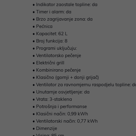
• Indikator zaostale topline: da
• Timer i alarm: da
• Brzo zagrijavanje zona: da
• Pećnica
• Kapacitet: 62 L
• Broj funkcija: 8
• Programi uključuju:
• Ventilatorsko pečenje
• Električni grill
• Kombinirano pečenje
• Klasično (gornji + donji grijač)
• Ventilator za ravnomjernu raspodjelu topline: d
• Unutarnje osvjetljenje: da
• Vrata: 3-staklena
• Potrošnja i performanse
• Klasični način: 0,99 kWh
• Ventilatorski način: 0,77 kWh
• Dimenzije
• Visina: 85 cm