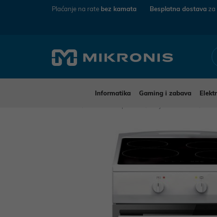
Plaćanje na rate
bez kamata
Besplatna dostava
za
Informatika
Gaming i zabava
Elekt
Mikronis
Kućanski aparati
Bijela tehnika
Šte