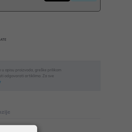
RATE
 u opisu proizvoda, greške prilikom
sti odgovarati artiklima. Za sve
r
zije