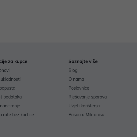
cije za kupce
Saznajte više
onovi
Blog
sukladnosti
O nama
popusta
Poslovnice
st podataka
Rješavanje sporova
inanciranje
Uvjeti korištenja
 rate bez kartice
Posao u Mikronisu