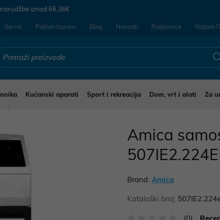
 narudžbe iznad
66,36€
Servis
Poklon bonovi
Blog
Novosti
Poslovnice
Najam I
ronika
Kućanski aparati
Sport i rekreacija
Dom, vrt i alati
Za u
dnjaci
Amica samos
507IE2.224EPJ
Brand:
Amica
Kataloški broj:
507IE2.224
(0)
Recen