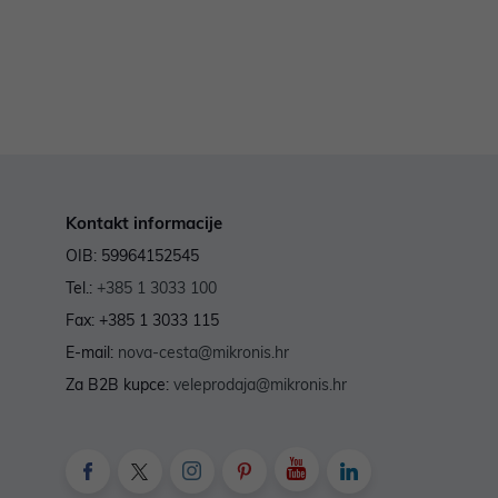
Kontakt informacije
OIB: 59964152545
Tel.:
+385 1 3033 100
Fax: +385 1 3033 115
E-mail:
nova-cesta@mikronis.hr
Za B2B kupce:
veleprodaja@mikronis.hr