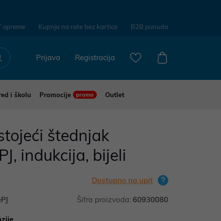
T opreme
Kupnja na rate bez kartice
B2B ponuda
Prijava
Registracija
red i školu
Promocije
Outlet
promo
tojeći štednjak
, indukcija, bijeli
Dostupno na upit
ePJ
Šifra proizvoda:
60930080
zije