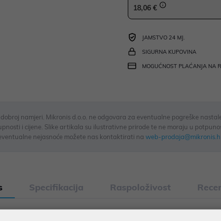
18,06 €
JAMSTVO 24 MJ.
SIGURNA KUPOVINA
MOGUĆNOST PLAĆANJA NA 
u dobroj namjeri. Mikronis d.o.o. ne odgovara za eventualne pogreške nastale
osti i cijene. Slike artikala su ilustrativne prirode te ne moraju u potpuno
eventualne nejasnoće možete nas kontaktirati na
web-prodaja@mikronis.h
s
Specifikacija
Raspoloživost
Recen