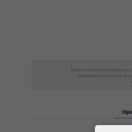
Podaci uz artikle su prezentirani 
štampanja te promjene u dostupn
Opi