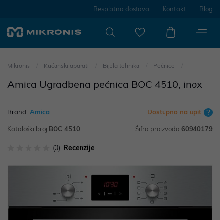
Besplatna dostava
Kontakt
Blog
Mikronis
Kućanski aparati
Bijela tehnika
Pećnice
Amica Ugradbena pećnica BOC 4510, inox
Brand:
Amica
Dostupno na upit
Kataloški broj:
BOC 4510
Šifra proizvoda:
60940179
(0)
Recenzije