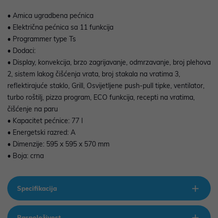
• Amica ugradbena pećnica
• Električna pećnica sa 11 funkcija
• Programmer type Ts
• Dodaci:
• Display, konvekcija, brzo zagrijavanje, odmrzavanje, broj plehova
2, sistem lakog čišćenja vrata, broj stakala na vratima 3,
reflektirajuće staklo, Grill, Osvijetljene push-pull tipke, ventilator,
turbo roštilj, pizza program, ECO funkcija, recepti na vratima,
čišćenje na paru
• Kapacitet pećnice: 77 l
• Energetski razred: A
• Dimenzije: 595 x 595 x 570 mm
• Boja: crna
Specifikacija
Raspoloživost