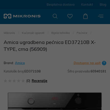
Besplatna dostava
Kontakt
Blog
Mikronis
Kućanski aparati
Bijela tehnika
Pećnice
Amica ugradbena pećnica ED37210B X-
TYPE, crna (56909)
Brand:
Amica
Dostupno na upit
Kataloški broj:
ED37210B
Šifra proizvoda:
60940181
(0)
Recenzije