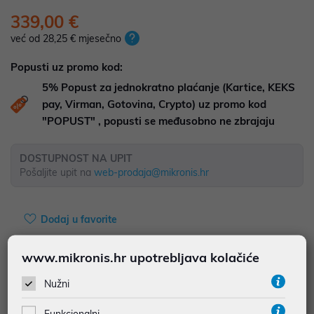
339,00 €
već od 28,25 € mjesečno
Popusti uz promo kod:
5%
Popust za jednokratno plaćanje (Kartice, KEKS
pay, Virman, Gotovina, Crypto) uz promo kod
"POPUST" , popusti se međusobno ne zbrajaju
DOSTUPNOST NA UPIT
Pošaljite upit na
web-prodaja@mikronis.hr
Dodaj u favorite
www.mikronis.hr upotrebljava kolačiće
najam za pravne osobe od 12 do 36 mj. već od
9,42 €
Nužni
Vidi detalje
Pošalji upit
Funkcionalni