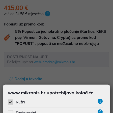
415,00 €
već od 34,58 € mjesečno
Popusti uz promo kod:
5%
Popust za jednokratno plaćanje (Kartice, KEKS
pay, Virman, Gotovina, Crypto) uz promo kod
"POPUST" , popusti se međusobno ne zbrajaju
DOSTUPNOST NA UPIT
Pošaljite upit na
web-prodaja@mikronis.hr
Dodaj u favorite
www.mikronis.hr upotrebljava kolačiće
najam za pravne osobe od 12 do 36 mj. već od
11,53 €
Nužni
Vidi detalje
Pošalji upit
Funkcionalni