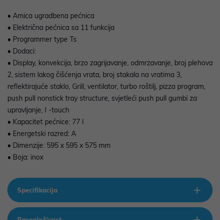
• Amica ugradbena pećnica
• Električna pećnica sa 11 funkcija
• Programmer type Ts
• Dodaci:
• Display, konvekcija, brzo zagrijavanje, odmrzavanje, broj plehova
2, sistem lakog čišćenja vrata, broj stakala na vratima 3,
reflektirajuće staklo, Grill, ventilator, turbo roštilj, pizza program,
push pull nonstick tray structure, svjetleći push pull gumbi za
upravljanje, I -touch
• Kapacitet pećnice: 77 l
• Energetski razred: A
• Dimenzije: 595 x 595 x 575 mm
• Boja: inox
Specifikacija
Raspoloživost