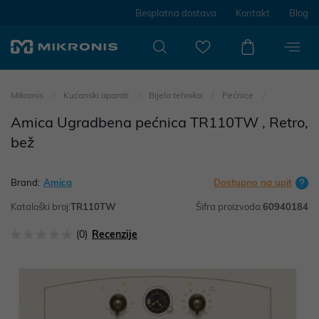
Besplatna dostava
Kontakt
Blog
Mikronis
Kućanski aparati
Bijela tehnika
Pećnice
Amica Ugradbena pećnica TR110TW , Retro,
bež
Brand:
Amica
Dostupno na upit
Kataloški broj:
TR110TW
Šifra proizvoda:
60940184
(0)
Recenzije