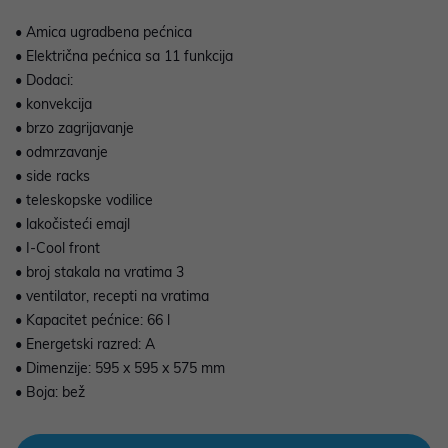
• Amica ugradbena pećnica
• Električna pećnica sa 11 funkcija
• Dodaci:
• konvekcija
• brzo zagrijavanje
• odmrzavanje
• side racks
• teleskopske vodilice
• lakočisteći emajl
• I-Cool front
• broj stakala na vratima 3
• ventilator, recepti na vratima
• Kapacitet pećnice: 66 l
• Energetski razred: A
• Dimenzije: 595 x 595 x 575 mm
• Boja: bež