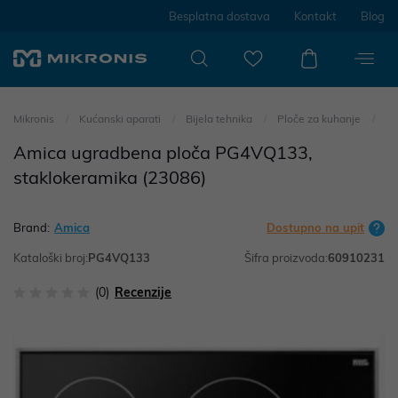
Besplatna dostava
Kontakt
Blog
Mikronis
Kućanski aparati
Bijela tehnika
Ploče za kuhanje
Amica ugradbena ploča PG4VQ133,
staklokeramika (23086)
Brand:
Amica
Dostupno na upit
Kataloški broj:
PG4VQ133
Šifra proizvoda:
60910231
(0)
Recenzije