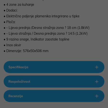
• 4 zone za kuhanje
• Dodaci:
• Električno paljenje plamenika integrirano u tipke
• Ploča:
• - Lijeva prednja /Desna stražnja zona ? 18 cm (1.8kW)
• - Lijeva stražnja / Desna prednja zona ? 14.5 (1.2kW)
• 9 razina snage, Indikator zaostale topline
• Inox okvir
• Dimenzije: 576x50x506 mm
Specifikacija
Raspoloživost
Recenzije