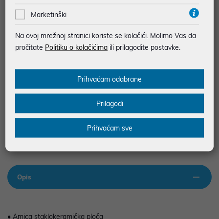
Marketinški
JAMSTVO 24 MJ.
Na ovoj mrežnoj stranici koriste se kolačići. Molimo Vas da
SIGURNA KUPOVINA
pročitate
Politiku o kolačićima
ili prilagodite postavke.
BESPLATNA DOSTAVA ZA NARUDŽBE IZNAD 66,36€
MOGUĆNOST PLAĆANJA NA RATE
Prihvaćam odabrane
Podaci uz artikle su prezentirani u dobroj namjeri. Mikronis d.o.o. ne
Prilagodi
odgovara za eventualne pogreške nastale u opisu proizvoda, greške
prilikom štampanja te promjene u dostupnosti i cijene. Slike artikala su
ilustrativne prirode te ne moraju u potpunosti odgovarati artiklima. Za sve
Prihvaćam sve
eventualne nejasnoće možete nas kontaktirati na
web-prodaja@mikronis.hr
Opis
• Amica staklokeramička ploča