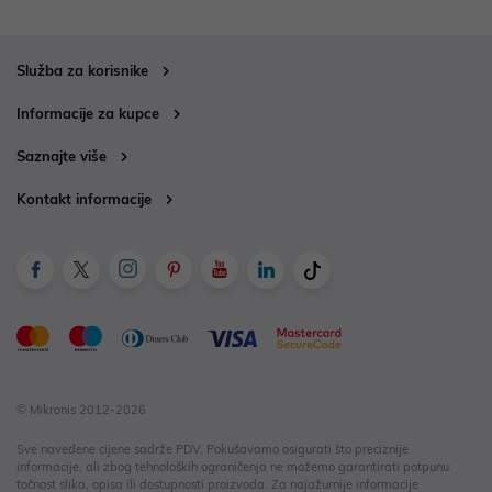
Služba za korisnike
Informacije za kupce
Saznajte više
Kontakt informacije
© Mikronis 2012-2026
Sve navedene cijene sadrže PDV. Pokušavamo osigurati što preciznije
informacije, ali zbog tehnoloških ograničenja ne možemo garantirati potpunu
točnost slika, opisa ili dostupnosti proizvoda. Za najažurnije informacije