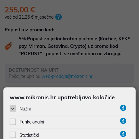
255,00 €
već od 21,25 € mjesečno
Popusti uz promo kod:
5%
Popust za jednokratno plaćanje (Kartice, KEKS
pay, Virman, Gotovina, Crypto) uz promo kod
"POPUST" , popusti se međusobno ne zbrajaju
DOSTUPNOST NA UPIT
Pošaljite upit na
web-prodaja@mikronis.hr
www.mikronis.hr upotrebljava kolačiće
Dodaj u favorite
Nužni
Funkcionalni
najam za pravne osobe od 12 do 36 mj. već od
7,08 €
Statistički
Vidi detalje
Pošalji upit