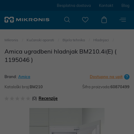
Besplatna dostava
Kontakt
Blog
Mikronis
Kućanski aparati
Bijela tehnika
Hladnjaci
Amica ugradbeni hladnjak BM210.4i(E) (
1195046 )
Brand:
Amica
Dostupno na upit
Kataloški broj:
BM210
Šifra proizvoda:
60870499
(0)
Recenzije