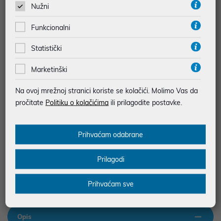
Nužni
Vidi detalje
Pošalji upit
Funkcionalni
Statistički
Energetska naljepnica
Informacijski list
Marketinški
JAMSTVO 24 MJ.
Na ovoj mrežnoj stranici koriste se kolačići. Molimo Vas da
SIGURNA KUPOVINA
pročitate
Politiku o kolačićima
ili prilagodite postavke.
MOGUĆNOST PLAĆANJA NA RATE
Prihvaćam odabrane
Podaci uz artikle su prezentirani u dobroj namjeri. Mikronis d.o.o. ne
odgovara za eventualne pogreške nastale u opisu proizvoda, greške
prilikom štampanja te promjene u dostupnosti i cijene. Slike artikala su
Prilagodi
ilustrativne prirode te ne moraju u potpunosti odgovarati artiklima. Za sve
eventualne nejasnoće možete nas kontaktirati na
web-prodaja@mikronis.hr
Prihvaćam sve
Opis