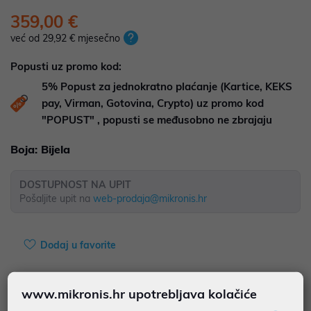
359,00 €
već od 29,92 € mjesečno
Popusti uz promo kod:
5%
Popust za jednokratno plaćanje (Kartice, KEKS
pay, Virman, Gotovina, Crypto) uz promo kod
"POPUST" , popusti se međusobno ne zbrajaju
Boja:
Bijela
DOSTUPNOST NA UPIT
Pošaljite upit na
web-prodaja@mikronis.hr
Dodaj u favorite
www.mikronis.hr upotrebljava kolačiće
najam za pravne osobe od 12 do 36 mj. već od
9,97 €