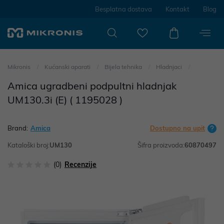
Besplatna dostava
Kontakt
Blog
Mikronis
Kućanski aparati
Bijela tehnika
Hladnjaci
Amica ugradbeni podpultni hladnjak
UM130.3i (E) ( 1195028 )
Brand:
Amica
Dostupno na upit
Kataloški broj:
UM130
Šifra proizvoda:
60870497
(0)
Recenzije