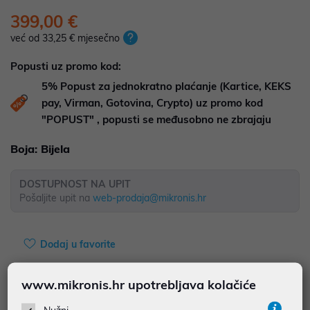
399,00 €
već od 33,25 € mjesečno
Popusti uz promo kod:
5%
Popust za jednokratno plaćanje (Kartice, KEKS
pay, Virman, Gotovina, Crypto) uz promo kod
"POPUST" , popusti se međusobno ne zbrajaju
Boja:
Bijela
DOSTUPNOST NA UPIT
Pošaljite upit na
web-prodaja@mikronis.hr
Dodaj u favorite
www.mikronis.hr upotrebljava kolačiće
najam za pravne osobe od 12 do 36 mj. već od
11,08 €