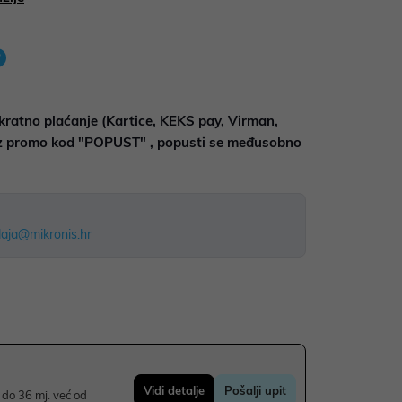
kratno plaćanje (Kartice, KEKS pay, Virman,
uz promo kod "POPUST" , popusti se međusobno
aja@mikronis.hr
Vidi detalje
Pošalji upit
do 36 mj. već od