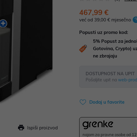
467,99 €
već od 39,00 € mjesečno
Popusti uz promo kod:
5%
Popust za jedno
Gotovina, Crypto) 
ne zbrajaju
DOSTUPNOST NA UPIT
Pošaljite upit na
web-prod
Dodaj u favorite
Ispiši proizvod
najam za pravne osobe od 12 