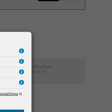
UDŽBE IZNAD 66,36€
RATE
 u opisu proizvoda, greške prilikom
sti odgovarati artiklima. Za sve
r
 kolačićima
ili
Recenzije