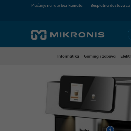
Plaćanje na rate
bez kamata
Besplatna dostava
za
Informatika
Gaming i zabava
Elekt
Mikronis
Kućanski aparati
Mali kućanski aparat