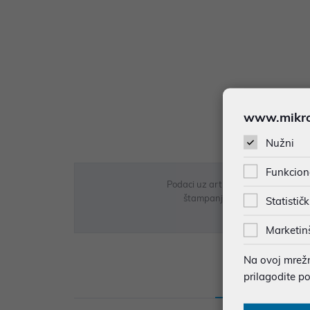
www.mikron
Nužni
Funkcion
Podaci uz artikle su prezentirani 
štampanja te promjene u dostupn
Statističk
Marketin
Na ovoj mrežno
prilagodite p
Opis
Sp