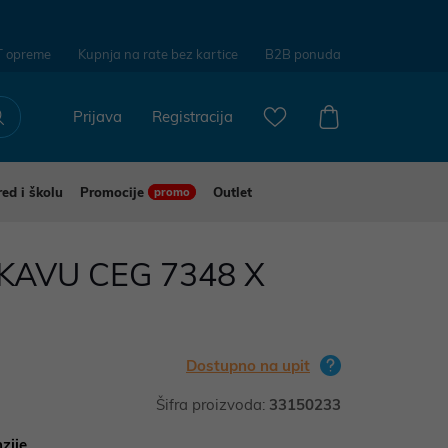
T opreme
Kupnja na rate bez kartice
B2B ponuda
Prijava
Registracija
red i školu
Promocije
Outlet
promo
KAVU CEG 7348 X
Dostupno na upit
Šifra proizvoda:
33150233
zije