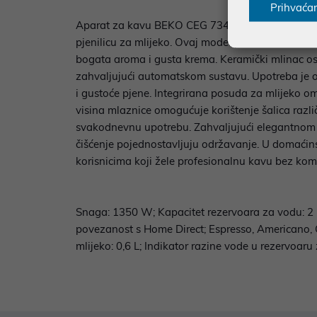
Prihvaća
Aparat za kavu BEKO CEG 7348 X osmišljen je za 
pjenilicu za mlijeko. Ovaj model posebno se isti
bogata aroma i gusta krema. Keramički mlinac os
zahvaljujući automatskom sustavu. Upotreba je ol
i gustoće pjene. Integrirana posuda za mlijeko 
visina mlaznice omogućuje korištenje šalica razli
svakodnevnu upotrebu. Zahvaljujući elegantnom i
čišćenje pojednostavljuju održavanje. U domaćins
korisnicima koji žele profesionalnu kavu bez kom
Snaga: 1350 W; Kapacitet rezervoara za vodu: 2 L;
povezanost s Home Direct; Espresso, Americano, Cap
mlijeko: 0,6 L; Indikator razine vode u rezervoar