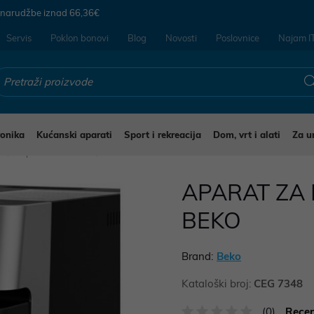
 narudžbe iznad
66,36€
Servis
Poklon bonovi
Blog
Novosti
Poslovnice
Najam I
ronika
Kućanski aparati
Sport i rekreacija
Dom, vrt i alati
Za u
i
Aparati za kavu
APARAT ZA 
BEKO
Brand:
Beko
Kataloški broj:
CEG 7348
(0)
Recen