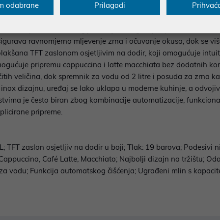
m odabrane
Prilagodi
Prihvać
automatsku pripremu espressa, cappuccina i latte napitaka uz je
če CaffeExperto® tehnologijom, koja omogućuje optimalnu ekstrakc
igurava ravnomjerno mljevenje zrna i očuvanje okusa, dok se viš
akšana TFT zaslonom osjetljivim na dodir, koji omogućuje intuitiv
omogućuje pripremu cappuccina i latte macchiata bez dodatnih ko
čitih veličina, dok spremnik za vodu od 2 litre i posuda za zrna k
nox dizajnu, uređaj se lako uklapa u moderne kuhinje, a odvojiv
tvima je često biran zbog kombinacije automatizacije, funkcionaln
plicirane pripreme.
 TFT zaslon osjetljiv na dodir u boji; Tlak: 19 barova; Podesivi n
puccino, Café Latte, Macchiato; Najbolji dizajn na tržištu; Odabi
u za vodu; Funkcija automatskog čišćenja; Ugrađeni mlin s kapaci