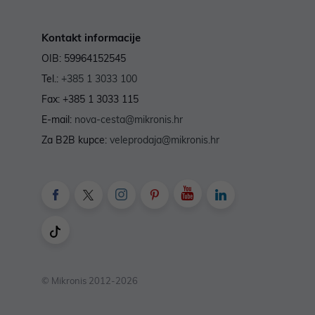
Kontakt informacije
OIB: 59964152545
Tel.:
+385 1 3033 100
Fax: +385 1 3033 115
E-mail:
nova-cesta@mikronis.hr
Za B2B kupce:
veleprodaja@mikronis.hr
© Mikronis 2012-2026