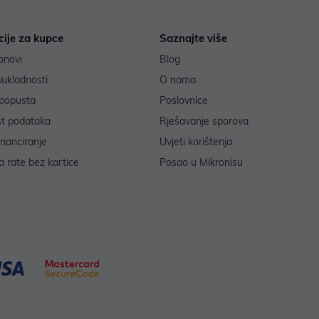
cije za kupce
Saznajte više
onovi
Blog
sukladnosti
O nama
popusta
Poslovnice
st podataka
Rješavanje sporova
inanciranje
Uvjeti korištenja
 rate bez kartice
Posao u Mikronisu