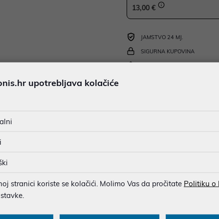
13,00 €
JAMSTVO 24 MJ.
SIGURNA KUPOVINA
BESPLATNA DOSTAVA ZA NAR
MOGUĆNOST PLAĆANJA NA 
is.hr upotrebljava kolačiće
alni
u dobroj namjeri. Mikronis d.o.o. ne odgovara za eventualne pogreške nastale
osti i cijene. Slike artikala su ilustrativne prirode te ne moraju u potpuno
i
eventualne nejasnoće možete nas kontaktirati na
web-prodaja@mikronis.h
ški
j stranici koriste se kolačići. Molimo Vas da pročitate
Politiku o
ostavke.
ecifikacija
Multimedija
Raspoloživost