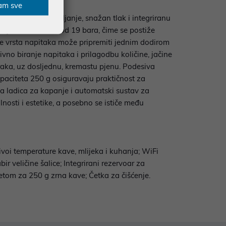
am sve
dnostavno upravljanje, snažan tlak i integriranu
iju kave uz tlak od 19 bara, čime se postiže
e vrsta napitaka može pripremiti jednim dodirom
no biranje napitaka i prilagodbu količine, jačine
raka, uz dosljednu, kremastu pjenu. Podesiva
apaciteta 250 g osiguravaju praktičnost za
a ladica za kapanje i automatski sustav za
osti i estetike, a posebno se ističe među
ivoi temperature kave, mlijeka i kuhanja; WiFi
r veličine šalice; Integrirani rezervoar za
tetom za 250 g zrna kave; Četka za čišćenje.