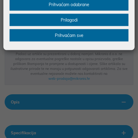
Prihvaćam odabrane
JAMSTVO 12 MJ.
SIGURNA KUPOVINA
Prilagodi
BESPLATNA DOSTAVA ZA NARUDŽBE IZNAD 66,36€
MOGUĆNOST PLAĆANJA NA RATE
Prihvaćam sve
Podaci uz artikle su prezentirani u dobroj namjeri. Mikronis d.o.o. ne
odgovara za eventualne pogreške nastale u opisu proizvoda, greške
prilikom štampanja te promjene u dostupnosti i cijene. Slike artikala su
ilustrativne prirode te ne moraju u potpunosti odgovarati artiklima. Za sve
eventualne nejasnoće možete nas kontaktirati na
web-prodaja@mikronis.hr
Opis
Specifikacija