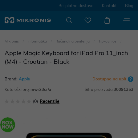
Besplatna dostava
Kontakt
Blog
Mikronis
Informatika
Računalna periferija
Tipkovnice
Apple Magic Keyboard for iPad Pro 11_inch
(M4) - Croatian - Black
Brand:
Apple
Dostupno na upit
Kataloški broj:
mwr23cr/a
Šifra proizvoda:
30091353
(0)
Recenzije