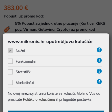
383,00 €
Popusti uz promo kod:
5%
Popust za jednokratno plaćanje (Kartice, KEKS
pay, Virman, Gotovina, Crypto) uz promo kod
"POPUST" , popusti se međusobno ne zbrajaju
www.mikronis.hr upotrebljava kolačiće
DOSTUPNOST NA UPIT
Nužni
Pošaljite upit na
web-prodaja@mikronis.hr
Funkcionalni
Dodaj u favorite
Statistički
Marketinški
najam za pravne osobe od 12 do 36 mj. već od
Na ovoj mrežnoj stranici koriste se kolačići. Molimo Vas da
10,64 €
pročitate
Politiku o kolačićima
ili prilagodite postavke.
Vidi detalje
Pošalji upit