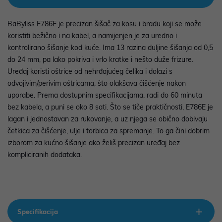
BaByliss E786E je precizan šišač za kosu i bradu koji se može
koristiti bežično i na kabel, a namijenjen je za uredno i
kontrolirano šišanje kod kuće. Ima 13 razina duljine šišanja od 0,5
do 24 mm, pa lako pokriva i vrlo kratke i nešto duže frizure.
Uređaj koristi oštrice od nehrđajućeg čelika i dolazi s
odvojivim/perivim oštricama, što olakšava čišćenje nakon
uporabe. Prema dostupnim specifikacijama, radi do 60 minuta
bez kabela, a puni se oko 8 sati. Što se tiče praktičnosti, E786E je
lagan i jednostavan za rukovanje, a uz njega se obično dobivaju
četkica za čišćenje, ulje i torbica za spremanje. To ga čini dobrim
izborom za kućno šišanje ako želiš precizan uređaj bez
kompliciranih dodataka.
Specifikacija