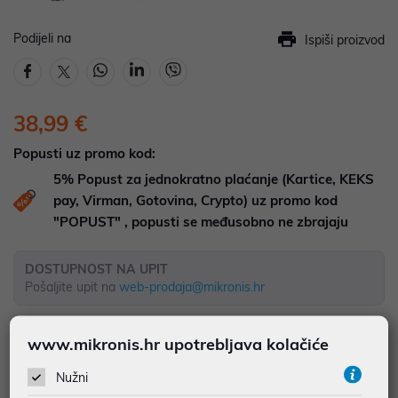
Podijeli na
Ispiši proizvod
38,99 €
Popusti uz promo kod:
5%
Popust za jednokratno plaćanje (Kartice, KEKS
pay, Virman, Gotovina, Crypto) uz promo kod
"POPUST" , popusti se međusobno ne zbrajaju
DOSTUPNOST NA UPIT
Pošaljite upit na
web-prodaja@mikronis.hr
www.mikronis.hr upotrebljava kolačiće
Dodaj u favorite
Nužni