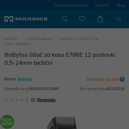
Besplatna dostava
Kontakt
Blog
Mikronis
Kućanski aparati
Aparati za osobnu njegu
Šišači i depilatori
BaByliss šišač za kosu E786E 12 postavki
0,5-24mm bežični
Brand:
BaByliss
Dostupno na upit
Kataloški broj:
3030050153569
Šifra proizvoda:
60210216
(0)
Recenzije