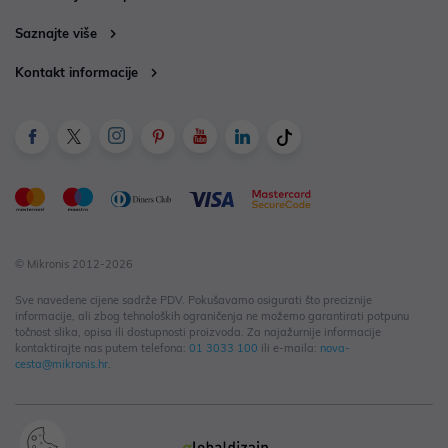
Saznajte više
Kontakt informacije
© Mikronis 2012-2026
Sve navedene cijene sadrže PDV. Pokušavamo osigurati što preciznije
informacije, ali zbog tehnoloških ograničenja ne možemo garantirati potpunu
točnost slika, opisa ili dostupnosti proizvoda. Za najažurnije informacije
kontaktirajte nas putem telefona:
01 3033 100
ili e-maila:
nova-
cesta@mikronis.hr
.