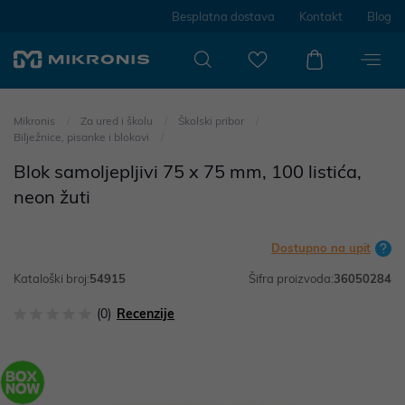
Besplatna dostava
Kontakt
Blog
Mikronis
Za ured i školu
Školski pribor
Bilježnice, pisanke i blokovi
Blok samoljepljivi 75 x 75 mm, 100 listića,
neon žuti
Dostupno na upit
Kataloški broj:
54915
Šifra proizvoda:
36050284
(0)
Recenzije