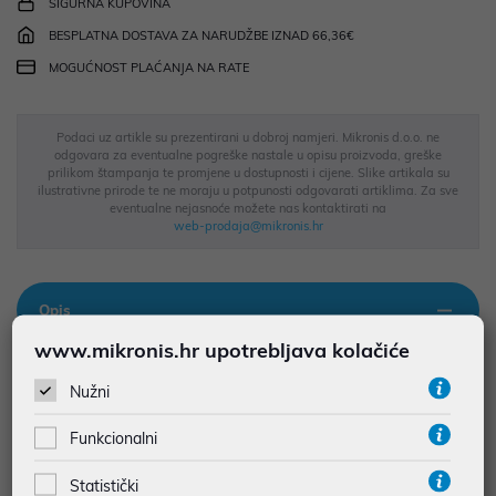
SIGURNA KUPOVINA
BESPLATNA DOSTAVA ZA NARUDŽBE IZNAD 66,36€
MOGUĆNOST PLAĆANJA NA RATE
Podaci uz artikle su prezentirani u dobroj namjeri. Mikronis d.o.o. ne
odgovara za eventualne pogreške nastale u opisu proizvoda, greške
prilikom štampanja te promjene u dostupnosti i cijene. Slike artikala su
ilustrativne prirode te ne moraju u potpunosti odgovarati artiklima. Za sve
eventualne nejasnoće možete nas kontaktirati na
web-prodaja@mikronis.hr
Opis
www.mikronis.hr upotrebljava kolačiće
Radna učinkovitost 10-godišnje jamstvo na motor* -kontinuirano
Nužni
visoka učinkovitost s Bosch tehnologijom motora proizvedenog u
Njemačkoj. Visoka učinkovitost s četkom Turbo Brush. Osmišljena
Funkcionalni
za dubinsko čišćenje svih podova, pogotovo tepiha. PowerProtect
System: visoka učinkovitost čišćenja , čak i kada je vrećica
Statistički