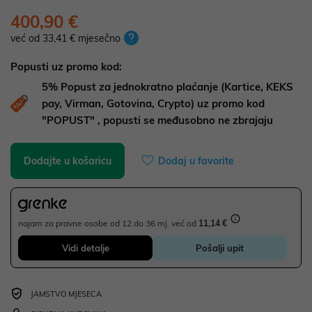
400,90 €
već od 33,41 € mjesečno
Popusti uz promo kod:
5%
Popust za jednokratno plaćanje (Kartice, KEKS
pay, Virman, Gotovina, Crypto) uz promo kod
"POPUST" , popusti se međusobno ne zbrajaju
Dodajte u košaricu
Dodaj u favorite
najam za pravne osobe od 12 do 36 mj. već od
11,14 €
Vidi detalje
Pošalji upit
JAMSTVO MJESECA