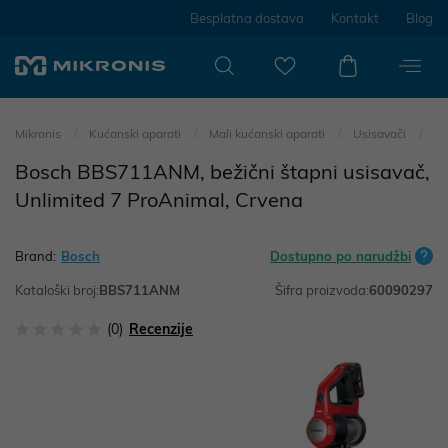
Besplatna dostava
Kontakt
Blog
Mikronis
Kućanski aparati
Mali kućanski aparati
Usisavači
Bosch BBS711ANM, bežični štapni usisavač,
Unlimited 7 ProAnimal, Crvena
Brand:
Bosch
Dostupno po narudžbi
Kataloški broj:
BBS711ANM
Šifra proizvoda:
60090297
(0)
Recenzije