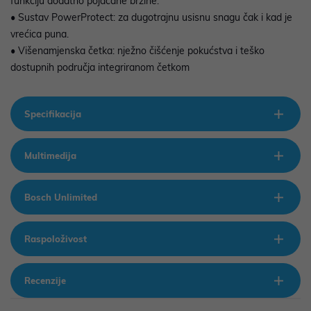
funkciju dodatno pojačane brzine.
• Sustav PowerProtect: za dugotrajnu usisnu snagu čak i kad je
vrećica puna.
• Višenamjenska četka: nježno čišćenje pokućstva i teško
dostupnih područja integriranom četkom
Specifikacija
Multimedija
Bosch Unlimited
Raspoloživost
Recenzije