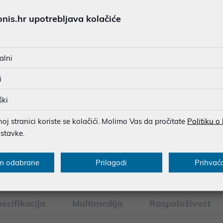
7,22 €
is.hr upotrebljava kolačiće
JAMSTVO 24 MJ.
SIGURNA KUPOVINA
alni
BESPLATNA DOSTAVA ZA NAR
i
MOGUĆNOST PLAĆANJA NA 
ški
j stranici koriste se kolačići. Molimo Vas da pročitate
Politiku o
ostavke.
u dobroj namjeri. Mikronis d.o.o. ne odgovara za eventualne pogreške nastale
osti i cijene. Slike artikala su ilustrativne prirode te ne moraju u potpuno
eventualne nejasnoće možete nas kontaktirati na
web-prodaja@mikronis.h
m odabrane
Prilagodi
Prihvać
ecifikacija
Multimedija
Raspoloživost