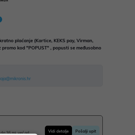
kratno plaćanje (Kartice, KEKS pay, Virman,
uz promo kod "POPUST" , popusti se međusobno
aja@mikronis.hr
Vidi detalje
Pošalji upit
do 36 mj. već od