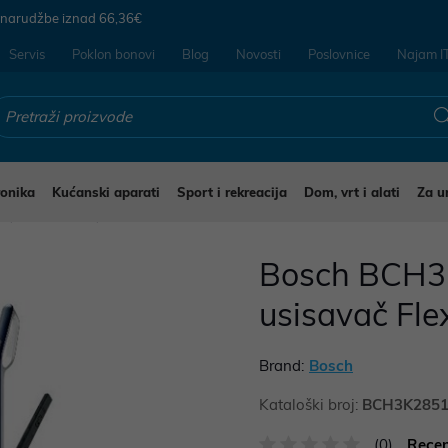
 narudžbe iznad
66,36€
Servis
Poklon bonovi
Blog
Novosti
Poslovnice
Najam I
ronika
Kućanski aparati
Sport i rekreacija
Dom, vrt i alati
Za u
i
Usisavači
Bosch BCH3K
usisavač Flex
Brand:
Bosch
Kataloški broj:
BCH3K285
(0)
Recen