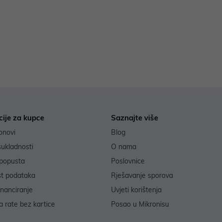
cije za kupce
Saznajte više
onovi
Blog
sukladnosti
O nama
popusta
Poslovnice
st podataka
Rješavanje sporova
inanciranje
Uvjeti korištenja
 rate bez kartice
Posao u Mikronisu