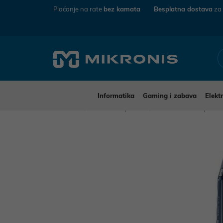
Plaćanje na rate
bez kamata
Besplatna dostava
za
Informatika
Gaming i zabava
Elekt
Mikronis
Kućanski aparati
Mali kućanski aparat