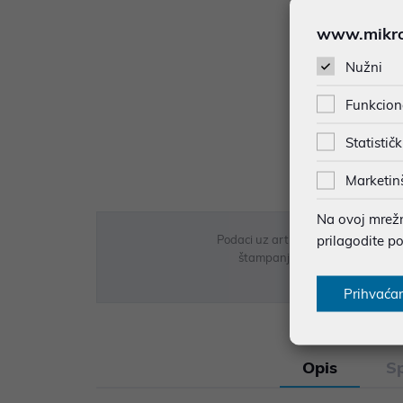
www.mikron
Nužni
Funkcion
Statističk
Marketin
Na ovoj mrežno
prilagodite p
Podaci uz artikle su prezentirani 
štampanja te promjene u dostupn
Prihvaća
Opis
Sp