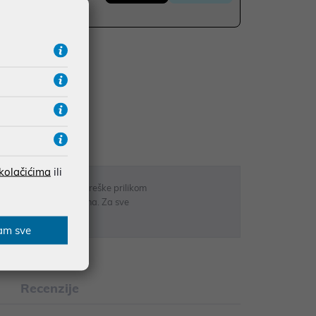
UDŽBE IZNAD 66,36€
RATE
 kolačićima
ili
 u opisu proizvoda, greške prilikom
sti odgovarati artiklima. Za sve
r
am sve
Recenzije