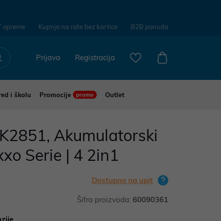
T opreme
Kupnja na rate bez kartice
B2B ponuda
Prijava
Registracija
red i školu
Promocije
Outlet
promo
2851, Akumulatorski
xo Serie | 4 2in1
Dostupno na upit
1
Šifra proizvoda:
60090361
zije