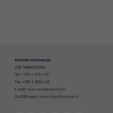
Kontakt informacije
OIB: 59964152545
Tel.:
+385 1 3033 100
Fax: +385 1 3033 115
E-mail:
nova-cesta@mikronis.hr
Za B2B kupce:
veleprodaja@mikronis.hr