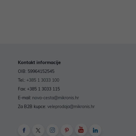
Kontakt informacije
OIB: 59964152545
Tel.:
+385 1 3033 100
Fax: +385 1 3033 115
E-mail:
nova-cesta@mikronis.hr
Za B2B kupce:
veleprodaja@mikronis.hr