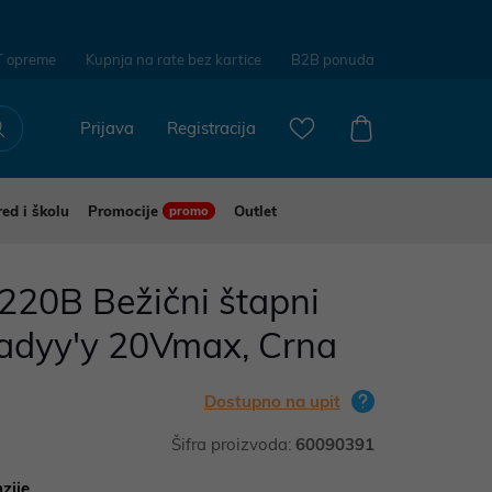
T opreme
Kupnja na rate bez kartice
B2B ponuda
Prijava
Registracija
red i školu
Promocije
Outlet
promo
20B Bežični štapni
eadyy'y 20Vmax, Crna
Dostupno na upit
Šifra proizvoda:
60090391
zije