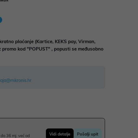
kratno plaćanje (Kartice, KEKS pay, Virman,
uz promo kod "POPUST" , popusti se međusobno
aja@mikronis.hr
Vidi detalje
Pošalji upit
do 36 mj. već od