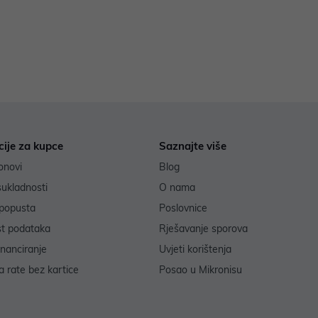
cije za kupce
Saznajte više
onovi
Blog
sukladnosti
O nama
popusta
Poslovnice
st podataka
Rješavanje sporova
inanciranje
Uvjeti korištenja
 rate bez kartice
Posao u Mikronisu