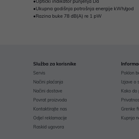
•Optički indikator punjenja Da
•Ukupna godišnja potrošnja energije kWh/god
•Razina buke 78 dB(A) re 1 pW
Služba za korisnike
Informa
Servis
Poklon b
Načini plaćanja
Izjave o 
Načini dostave
Kako do 
Povrat proizvoda
Privatno
Kontaktirajte nas
Grenke f
Odjel reklamacije
Kupnja na
Raskid ugovora