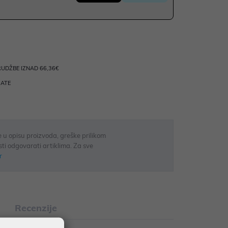
UDŽBE IZNAD 66,36€
RATE
 u opisu proizvoda, greške prilikom
sti odgovarati artiklima. Za sve
r
Recenzije