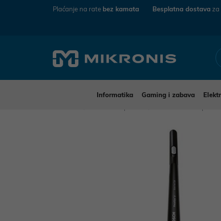
Plaćanje na rate
bez kamata
Besplatna dostava
za
Informatika
Gaming i zabava
Elekt
Mikronis
Kućanski aparati
Mali kućanski aparat