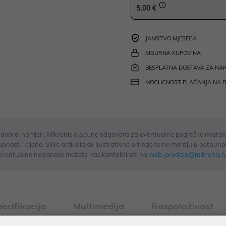
5,00 €
JAMSTVO MJESECA
SIGURNA KUPOVINA
BESPLATNA DOSTAVA ZA NAR
MOGUĆNOST PLAĆANJA NA 
u dobroj namjeri. Mikronis d.o.o. ne odgovara za eventualne pogreške nastale
osti i cijene. Slike artikala su ilustrativne prirode te ne moraju u potpuno
eventualne nejasnoće možete nas kontaktirati na
web-prodaja@mikronis.h
ecifikacija
Multimedija
Raspoloživost