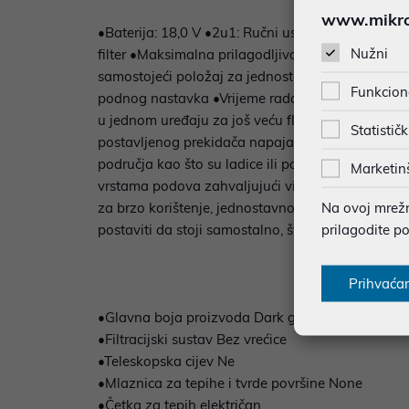
www.mikron
•Baterija: 18,0 V •2u1: Ručni usisavač i štapni b
Nužni
filter •Maksimalna prilagodljivost: usisavanje b
samostojeći položaj za jednostavno ostavljanje, s
Funkcion
podnog nastavka •Vrijeme rada: do 44 min •Vrijem
u jednom uređaju za još veću fleksibilnost •Usi
Statističk
postavljenog prekidača napajanja i jednostavne ra
područja kao što su ladice ili pod ispod namještaj
Marketin
vrstama podova zahvaljujući visokoučinkovitoj teh
Na ovoj mrežno
za brzo korištenje, jednostavno za pospremanje i 
prilagodite p
postaviti da stoji samostalno, što je prednost ak
Prihvaća
•Glavna boja proizvoda Dark grey injection
•Filtracijski sustav Bez vrećice
•Teleskopska cijev Ne
•Mlaznica za tepihe i tvrde površine None
•Četka za tepih električan