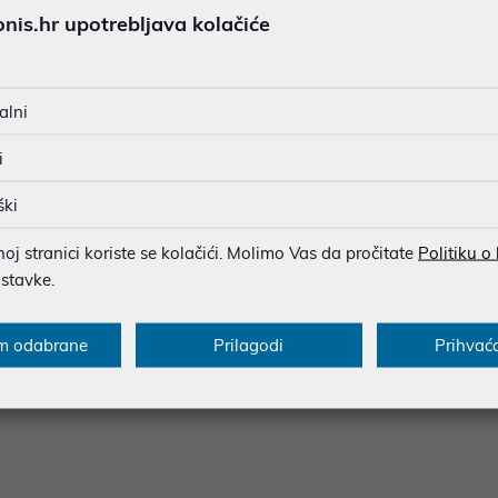
is.hr upotrebljava kolačiće
aterijski usisavač u jednom aparatu •Litij-ionska tehnologija •Ele
ez ograničenja, okolo namještaja i ispod njega, zahvaljujući jako
premanje i fleksibilno punjenje na sve utičnice •Easy Clean Syst
alni
e punjenja: 4–5 sati •Pokazatelj statusa punjenja baterije •Prakt
savač možete upotrijebiti i bez dodatne opreme. Ručni se usisav
i
vnoteže. Usisavač je također idealan za brzo čišćenje stolova, st
a. Spremnik za prašinu i filtar je moguće jednostavno isprazniti i 
ški
nologiji bez vrećice i četki za sve vrste podova AllFloor HighPo
j stranici koriste se kolačići. Molimo Vas da pročitate
Politiku o
punjenje. •Bežični usisavač može kompaktno stati u bilo koju niš
ostavke.
o vam je potreban kratki predah od usisavanja ili ako želite pono
m odabrane
Prilagodi
Prihvać