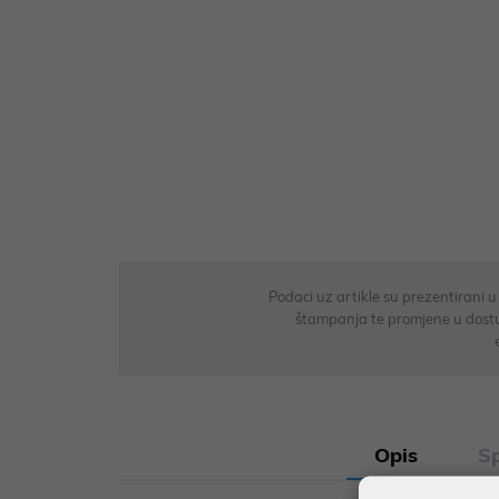
Podaci uz artikle su prezentirani 
štampanja te promjene u dostupn
Opis
Sp