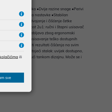
ktrična motorna četka •Dvije razine snage •Perivi
 pokretnom zglobu za nastavke •Stabilan
em: jednostavno odvajanje i čišćenje četke
ična funkcionalnost 2u1: ručni i štapni usisavač
ač jednostavno upotrebljava zbog ergonomski
olica i sofa ili za usisavanje teško dostupnih
zamijeniti •Temeljiti rezultati čišćenja na svim
wer Brush. •Samostojeći stalak: uvijek dostupno,
 kolačićima
ili
u ili kut zahvaljujući tankom dizajnu. Može se i
vno napuniti uređaj
am sve