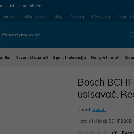
 narudžbe iznad
66,36€
Servis
Poklon bonovi
Blog
Novosti
Poslovnice
Najam I
ronika
Kućanski aparati
Sport i rekreacija
Dom, vrt i alati
Za u
i
Usisavači
Bosch BCHF2
usisavač, R
Brand:
Bosch
Kataloški broj:
BCHF220B
(0)
Recen