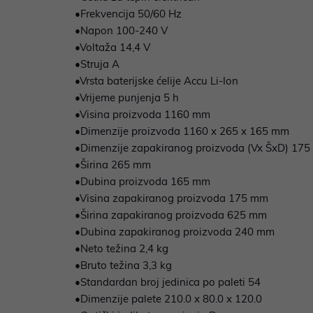
•Frekvencija 50/60 Hz
•Napon 100-240 V
•Voltaža 14,4 V
•Struja A
•Vrsta baterijske ćelije Accu Li-Ion
•Vrijeme punjenja 5 h
•Visina proizvoda 1160 mm
•Dimenzije proizvoda 1160 x 265 x 165 mm
•Dimenzije zapakiranog proizvoda (Vx ŠxD) 175
•Širina 265 mm
•Dubina proizvoda 165 mm
•Visina zapakiranog proizvoda 175 mm
•Širina zapakiranog proizvoda 625 mm
•Dubina zapakiranog proizvoda 240 mm
•Neto težina 2,4 kg
•Bruto težina 3,3 kg
•Standardan broj jedinica po paleti 54
•Dimenzije palete 210.0 x 80.0 x 120.0